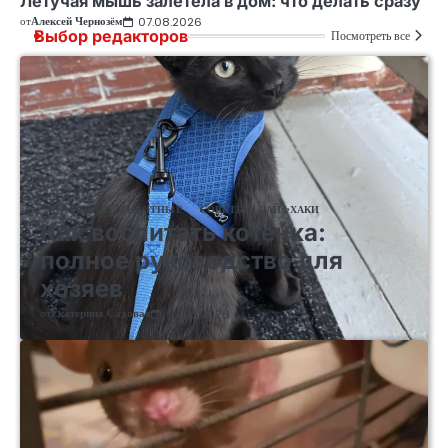
Летучая мышь залетела в дом: что делать сразу
от
Алексей Чернозём
07.08.2026
Выбор редакторов
Посмотреть все
ДОМАШНИЕ ЖИВОТНЫЕ
СОВЕТЫ И ЛАЙФХАКИ
Как воспитать котенка:
полное руководство для
хозяев
от
Екатерина Садовая
07.08.2026