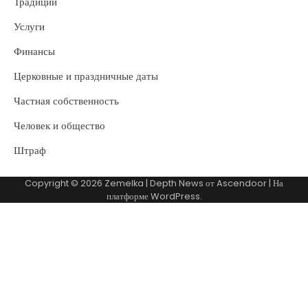
Традиции
Услуги
Финансы
Церковные и праздничные даты
Частная собственность
Человек и общество
Штраф
Copyright © 2026
Zemelka
| Depth News от
Ascendoor
| На
платформе
WordPress
.