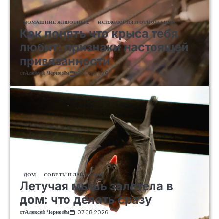
ДОМАШНИЕ ЖИВОТНЫЕ
ПСИХОЛОГИЯ И ОТНОШЕНИЯ
Как понять что крыса тебя
любит: признаки настоящей
привязанности
от
Алексей Чернозём
07.08.2026
ДОМ
СОВЕТЫ И ЛАЙФХАКИ
Летучая мышь залетела в
дом: что делать сразу
от
Алексей Чернозём
07.08.2026