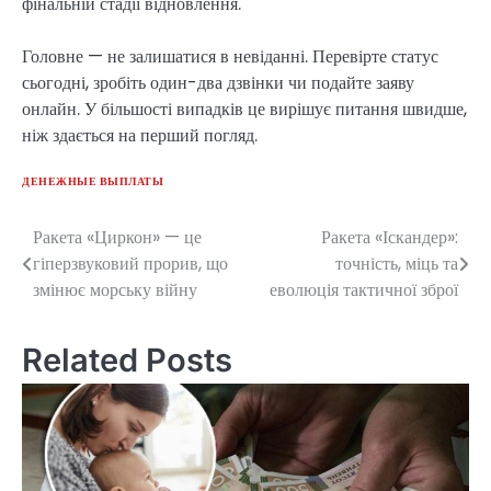
фінальній стадії відновлення.
Головне — не залишатися в невіданні. Перевірте статус
сьогодні, зробіть один-два дзвінки чи подайте заяву
онлайн. У більшості випадків це вирішує питання швидше,
ніж здається на перший погляд.
ДЕНЕЖНЫЕ ВЫПЛАТЫ
Ракета «Циркон» — це
Ракета «Іскандер»:
Post
гіперзвуковий прорив, що
точність, міць та
navigation
змінює морську війну
еволюція тактичної зброї
Related Posts