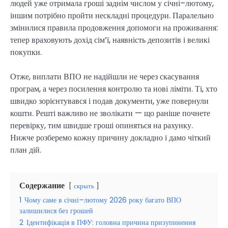
людей уже отримала гроші заднім числом у січні–лютому,
іншим потрібно пройти нескладні процедури. Паралельно
змінилися правила продовження допомоги на проживання:
тепер враховують дохід сім’ї, наявність депозитів і великі
покупки.
Отже, виплати ВПО не надійшли не через скасування
програм, а через посилення контролю та нові ліміти. Ті, хто
швидко зорієнтувався і подав документи, уже повернули
кошти. Решті важливо не зволікати — що раніше почнете
перевірку, тим швидше гроші опиняться на рахунку.
Нижче розберемо кожну причину докладно і дамо чіткий
план дій.
Содержание
скрыть
1
Чому саме в січні–лютому 2026 року багато ВПО
залишилися без грошей
2
Ідентифікація в ПФУ: головна причина призупинення