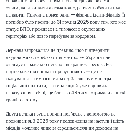
справжнім випробуванням. Пенсіонери, які роками
отримували виплати автоматично, раптом побачили нуль
на картці. Причина номер один — фізична ідентифікація. Її
потрібно було пройти до 31 грудня 2025 року тим, хто має
статус ВПО, проживає на тимчасово окупованих
територіях або довго перебуває за кордоном.
Держава запровадила це правило, щоб підтвердити:
людина жива, перебуває під контролем України і не
отримує паралельно пенсію від країни-агресора. Без
підтвердження виплати призупиняють — це не
скасування, а тимчасовий захід. За словами міністра
соціальної політики, частина людей уже відновила
нарахування в січні, ще близько 48 тисяч отримали січневі
гроші в лютому.
Друга велика група причин пов’язана з допомогою на
проживання. З 2026 року продовження на наступні шість
місяців можливе лише за середньомісячним доходом на