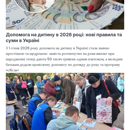
Допомога на дитину в 2026 році: нові правила та
суми в Україні
З 1 січня 2026 року допомога на дитину в Україні стала значно
простішою та щедрішою: замість розтягнутих на роки виплат при
народженні тепер дають 50 тисяч гривень одним платежем, а молодим
батькам додали щомісячну допомогу по догляду до року та програму
«єЯсла».