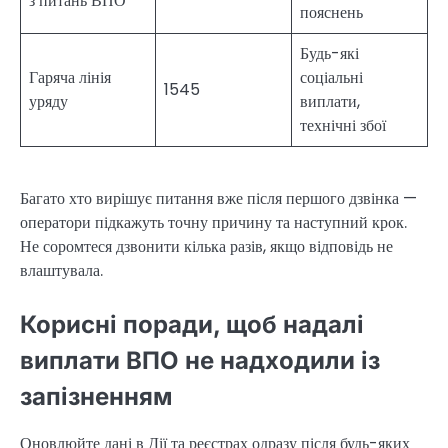
з питань ВПО
пояснень
Будь-які
Гаряча лінія
соціальні
1545
уряду
виплати,
технічні збої
Багато хто вирішує питання вже після першого дзвінка —
оператори підкажуть точну причину та наступний крок.
Не соромтеся дзвонити кілька разів, якщо відповідь не
влаштувала.
Корисні поради, щоб надалі
виплати ВПО не надходили із
запізненням
Оновлюйте дані в Дії та реєстрах одразу після будь-яких