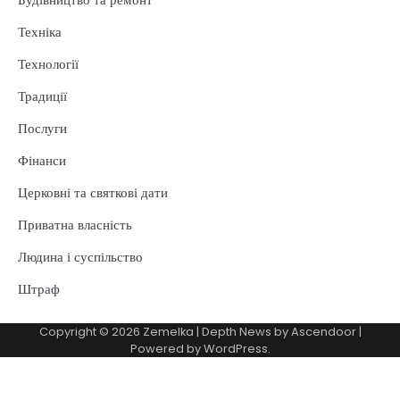
Техніка
Технології
Традиції
Послуги
Фінанси
Церковні та святкові дати
Приватна власність
Людина і суспільство
Штраф
Copyright © 2026
Zemelka
| Depth News by
Ascendoor
|
Powered by
WordPress
.