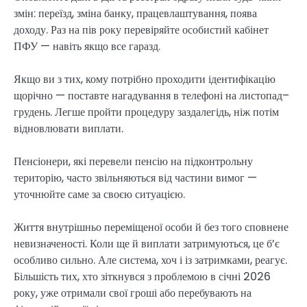
змін: переїзд, зміна банку, працевлаштування, поява
доходу. Раз на пів року перевіряйте особистий кабінет
ПФУ — навіть якщо все гаразд.
Якщо ви з тих, кому потрібно проходити ідентифікацію
щорічно — поставте нагадування в телефоні на листопад–
грудень. Легше пройти процедуру заздалегідь, ніж потім
відновлювати виплати.
Пенсіонери, які перевели пенсію на підконтрольну
територію, часто звільняються від частини вимог —
уточнюйте саме за своєю ситуацією.
Життя внутрішньо переміщеної особи й без того сповнене
невизначеності. Коли ще й виплати затримуються, це б’є
особливо сильно. Але система, хоч і із затримками, реагує.
Більшість тих, хто зіткнувся з проблемою в січні 2026
року, уже отримали свої гроші або перебувають на