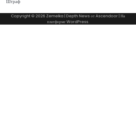
Штраф
Copyright © 2026
Zemelka
| Depth News от
Ascendoor
| На
платформе
WordPress
.