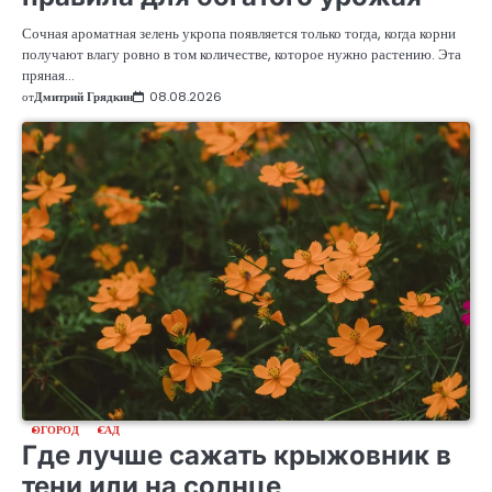
Сочная ароматная зелень укропа появляется только тогда, когда корни
получают влагу ровно в том количестве, которое нужно растению. Эта
пряная…
от
Дмитрий Грядкин
08.08.2026
ОГОРОД
САД
Где лучше сажать крыжовник в
тени или на солнце