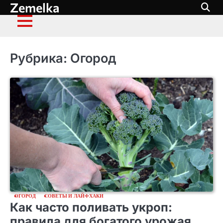
Zemelka
Перейти
к
содержимому
Рубрика:
Огород
ОГОРОД
СОВЕТЫ И ЛАЙФХАКИ
Как часто поливать укроп:
правила для богатого урожая