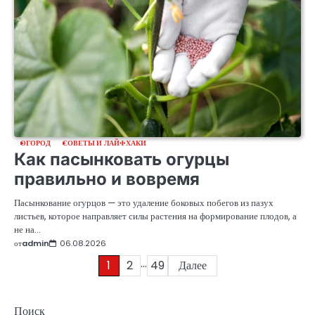
ОГОРОД
СОВЕТЫ И ЛАЙФХАКИ
Как пасынковать огурцы
правильно и вовремя
Пасынкование огурцов — это удаление боковых побегов из пазух
листьев, которое направляет силы растения на формирование плодов, а
не на…
от
admin
06.08.2026
…
Пагинация
1
2
49
Далее
записей
Поиск