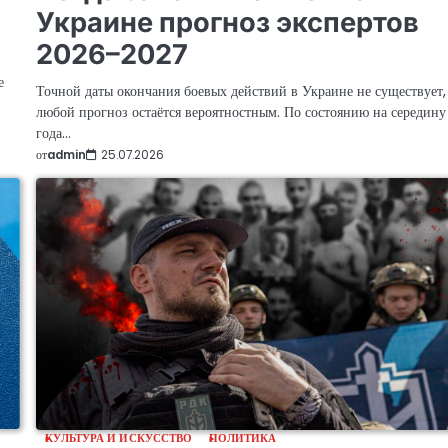
Украине прогноз экспертов
2026–2027
е
Точной даты окончания боевых действий в Украине не существует,
любой прогноз остаётся вероятностным. По состоянию на середин
года…
от
admin
25.07.2026
КУЛЬТУРА И ИСКУССТВО
ПОЛИТИКА