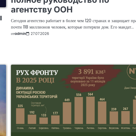
агентству ООН
ы
Сегодня агентство работает в более чем 120 странах и защищает пр
почти 118 миллионов человек, которые потеряли дом. Его мандат…
от
admin
27.07.2026