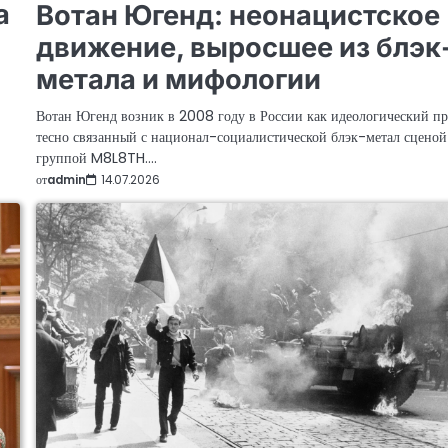
а
Вотан Югенд: неонацистское
движение, выросшее из блэк
метала и мифологии
Вотан Югенд возник в 2008 году в России как идеологический пр
тесно связанный с национал-социалистической блэк-метал сценой
группой M8L8TH.…
от
admin
14.07.2026