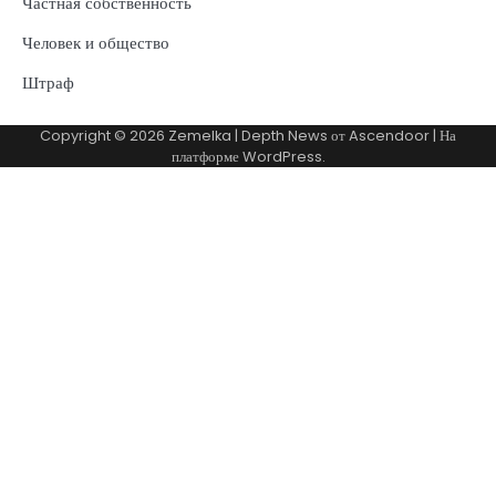
Частная собственность
Человек и общество
Штраф
Copyright © 2026
Zemelka
| Depth News от
Ascendoor
| На
платформе
WordPress
.