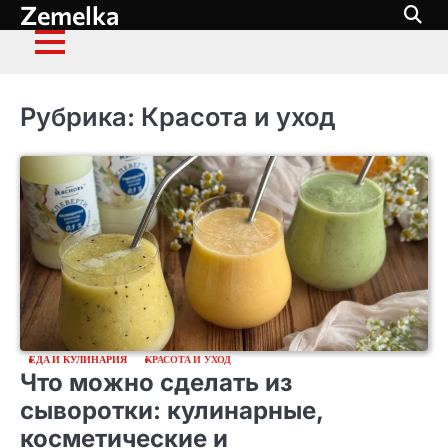
Zemelka
Перейти
к
содержимому
Рубрика:
Красота и уход
ЕДА И КУЛИНАРИЯ
КРАСОТА И УХОД
Что можно сделать из
сыворотки: кулинарные,
косметические и