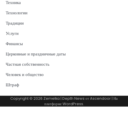
Техника
Технологии
Традиции
Услуги
Финансы
Церковные и праздничные даты
Частная собственность
Человек и общество
Штраф
Copyright © 2026
Zemelka
| Depth News от
Ascendoor
| На
платформе
WordPress
.