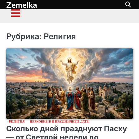
Zemelka
Перейти
к
содержимому
Рубрика:
Религия
РЕЛИГИЯ
ЦЕРКОВНЫЕ И ПРАЗДНИЧНЫЕ ДАТЫ
Сколько дней празднуют Пасху
— от Светлой недели до