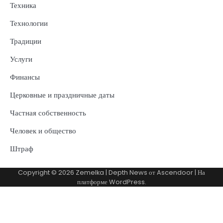
Техника
Технологии
Традиции
Услуги
Финансы
Церковные и праздничные даты
Частная собственность
Человек и общество
Штраф
Copyright © 2026
Zemelka
| Depth News от
Ascendoor
| На
платформе
WordPress
.