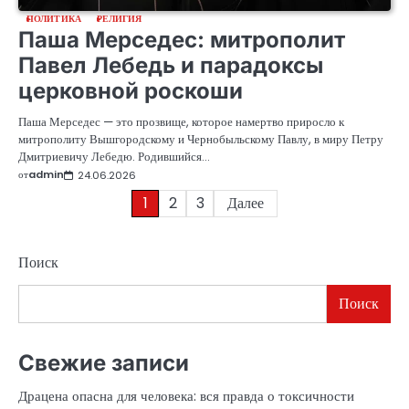
ПОЛИТИКА
РЕЛИГИЯ
Паша Мерседес: митрополит
Павел Лебедь и парадоксы
церковной роскоши
Паша Мерседес — это прозвище, которое намертво приросло к
митрополиту Вышгородскому и Чернобыльскому Павлу, в миру Петру
Дмитриевичу Лебедю. Родившийся…
от
admin
24.06.2026
Пагинация
1
2
3
Далее
записей
Поиск
Поиск
Свежие записи
Драцена опасна для человека: вся правда о токсичности