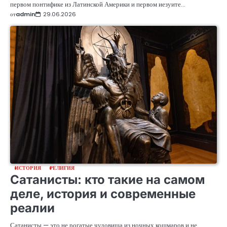
первом понтифике из Латинской Америки и первом иезуите…
от
admin
29.06.2026
ИСТОРИЯ
РЕЛИГИЯ
Сатанисты: кто такие на самом
деле, история и современные
реалии
Сатанисты — это не рогатые чудовища из ночных кошмаров и не