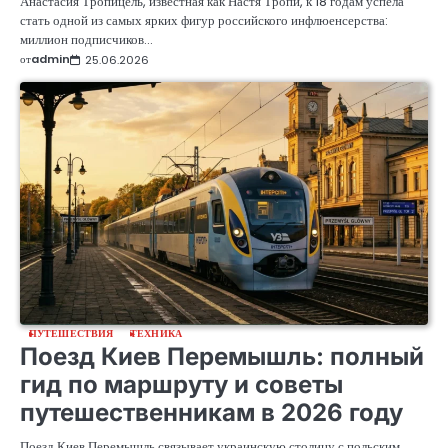
Анастасия Тропицель, известная как Настя Тропи, к 18 годам успела
стать одной из самых ярких фигур российского инфлюенсерства:
миллион подписчиков…
от
admin
25.06.2026
ПУТЕШЕСТВИЯ
ТЕХНИКА
Поезд Киев Перемышль: полный
гид по маршруту и советы
путешественникам в 2026 году
Поезд Киев Перемышль связывает украинскую столицу с польским