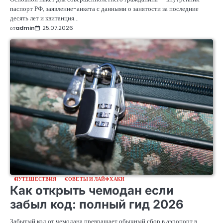
паспорт РФ, заявление-анкета с данными о занятости за последние
десять лет и квитанция…
от
admin
25.07.2026
ПУТЕШЕСТВИЯ
СОВЕТЫ И ЛАЙФХАКИ
Как открыть чемодан если
забыл код: полный гид 2026
Забытый код от чемодана превращает обычный сбор в аэропорт в