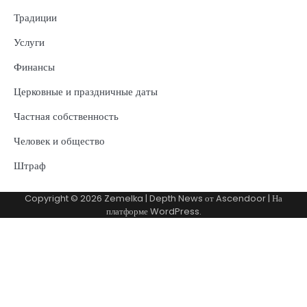
Традиции
Услуги
Финансы
Церковные и праздничные даты
Частная собственность
Человек и общество
Штраф
Copyright © 2026
Zemelka
| Depth News от
Ascendoor
| На
платформе
WordPress
.