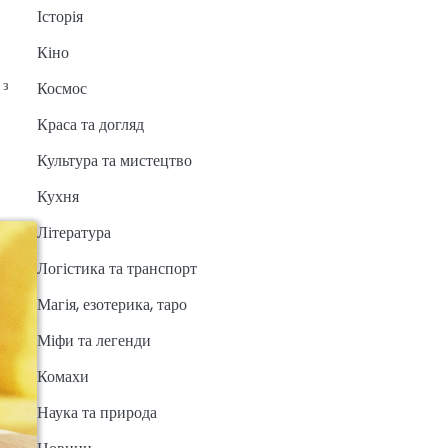
Історія
Кіно
 з
Космос
Краса та догляд
Культура та мистецтво
Кухня
Література
Логістика та транспорт
Магія, езотерика, таро
Міфи та легенди
Комахи
Наука та природа