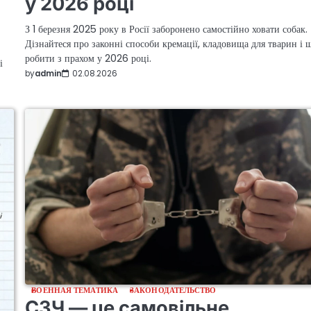
у 2026 році
З 1 березня 2025 року в Росії заборонено самостійно ховати собак.
Дізнайтеся про законні способи кремації, кладовища для тварин і 
робити з прахом у 2026 році.
і
by
admin
02.08.2026
ВОЕННАЯ ТЕМАТИКА
ЗАКОНОДАТЕЛЬСТВО
СЗЧ — це самовільне