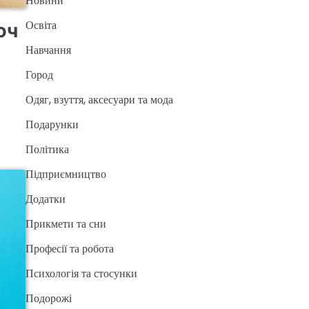
Новини
Освіта
юч
Навчання
Город
Одяг, взуття, аксесуари та мода
Подарунки
Політика
Підприємництво
Додатки
Прикмети та сни
Професії та робота
Психологія та стосунки
Подорожі