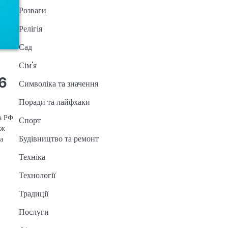
Розваги
Релігія
Сад
Сім'я
6
Символіка та значення
Поради та лайфхаки
а РФ
Спорт
іж
Будівництво та ремонт
а
Техніка
Технології
Традиції
Послуги