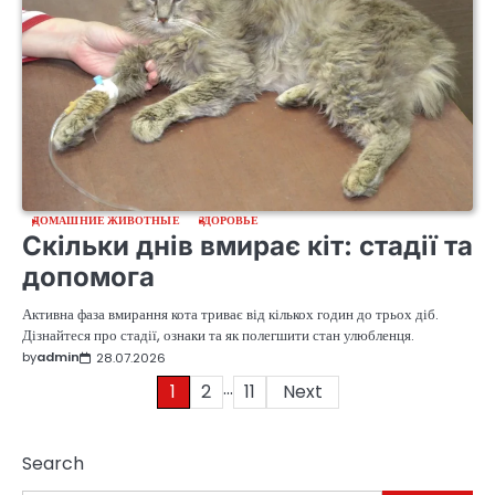
ДОМАШНИЕ ЖИВОТНЫЕ
ЗДОРОВЬЕ
Скільки днів вмирає кіт: стадії та
допомога
Активна фаза вмирання кота триває від кількох годин до трьох діб.
Дізнайтеся про стадії, ознаки та як полегшити стан улюбленця.
by
admin
28.07.2026
…
Posts
1
2
11
Next
pagination
Search