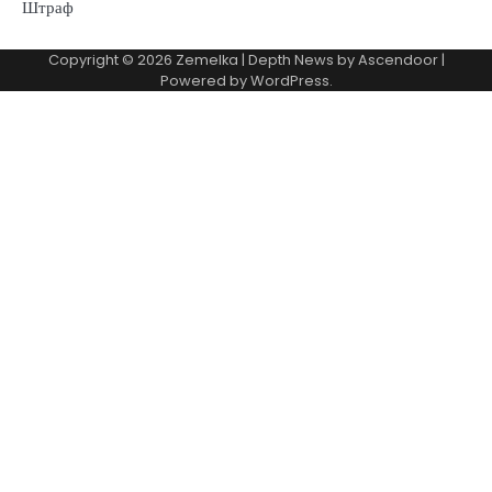
Штраф
Copyright © 2026
Zemelka
| Depth News by
Ascendoor
|
Powered by
WordPress
.