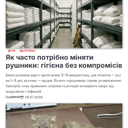
ДОМ
ЗДОРОВЬЕ
Як часто потрібно міняти
рушники: гігієна без компромісів
Банні рушники варто прати кожні 3–5 використань, для обличчя — раз
на 1–3 дні, кухонні — щодня. Вологе середовище сприяє розмноженню
бактерій, тому правильне сушіння та ротація захищають шкіру від
подразнень і інфекцій.
by
admin
29.07.2026