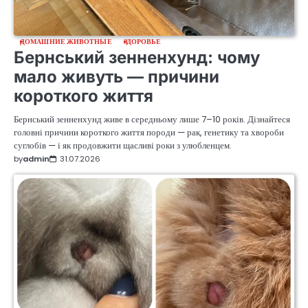
ДОМАШНИЕ ЖИВОТНЫЕ
ЗДОРОВЬЕ
Бернський зенненхунд: чому
мало живуть — причини
короткого життя
Бернський зенненхунд живе в середньому лише 7–10 років. Дізнайтеся
головні причини короткого життя породи — рак, генетику та хвороби
суглобів — і як продовжити щасливі роки з улюбленцем.
by
admin
31.07.2026