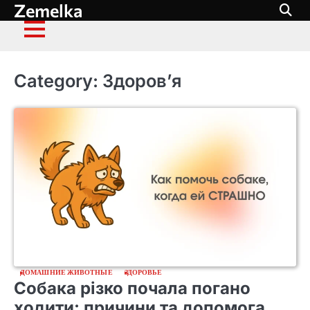
Zemelka
Skip
to
content
Category:
Здоров’я
ДОМАШНИЕ ЖИВОТНЫЕ
ЗДОРОВЬЕ
Собака різко почала погано
ходити: причини та допомога