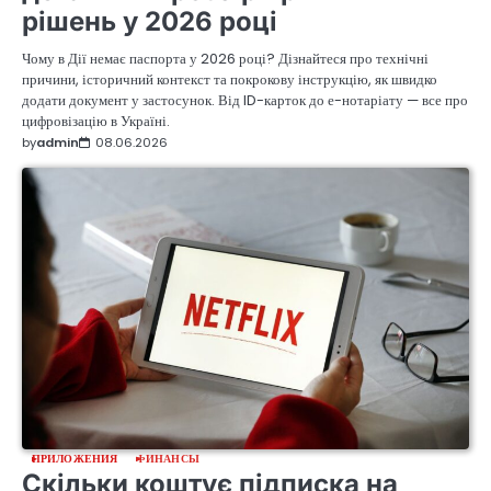
рішень у 2026 році
Чому в Дії немає паспорта у 2026 році? Дізнайтеся про технічні
причини, історичний контекст та покрокову інструкцію, як швидко
додати документ у застосунок. Від ID-карток до е-нотаріату — все про
цифровізацію в Україні.
by
admin
08.06.2026
ПРИЛОЖЕНИЯ
ФИНАНСЫ
Скільки коштує підписка на