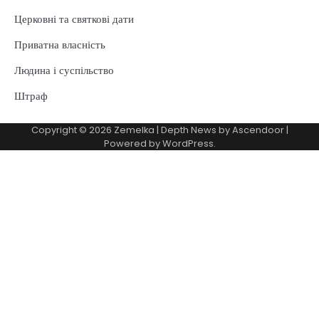
Церковні та святкові дати
Приватна власність
Людина і суспільство
Штраф
Copyright © 2026
Zemelka
| Depth News by
Ascendoor
|
Powered by
WordPress
.