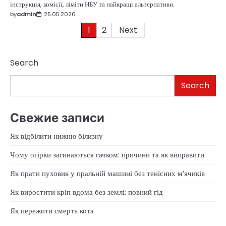
інструкція, комісії, ліміти НБУ та найкращі альтернативи.
by
admin
25.05.2026
Posts
1
2
Next
pagination
Search
Search
Свежие записи
Як відбілити нижню білизну
Чому огірки загинаються гачком: причини та як виправити
Як прати пуховик у пральній машині без тенісних м’ячиків
Як виростити кріп вдома без землі: повний гід
Як пережити смерть кота