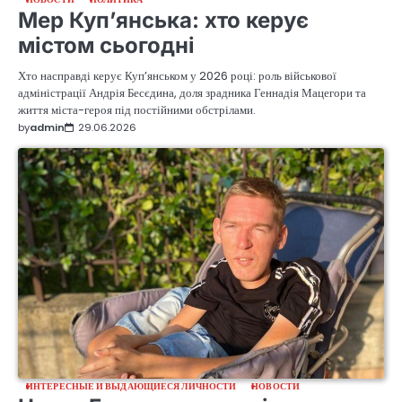
Мер Куп’янська: хто керує
містом сьогодні
Хто насправді керує Куп’янськом у 2026 році: роль військової
адміністрації Андрія Бесєдина, доля зрадника Геннадія Мацегори та
життя міста-героя під постійними обстрілами.
by
admin
29.06.2026
ИНТЕРЕСНЫЕ И ВЫДАЮЩИЕСЯ ЛИЧНОСТИ
НОВОСТИ