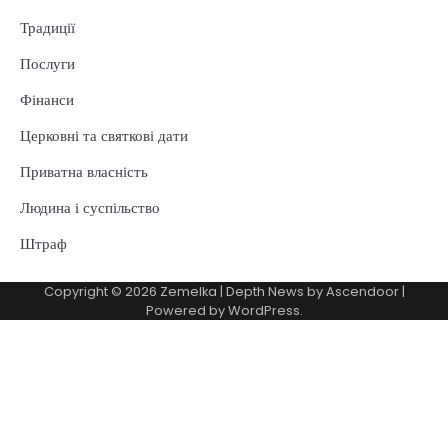
Традиції
Послуги
Фінанси
Церковні та святкові дати
Приватна власність
Людина і суспільство
Штраф
Copyright © 2026
Zemelka
| Depth News by
Ascendoor
|
Powered by
WordPress
.