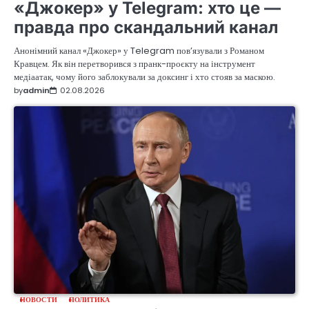
«Джокер» у Telegram: хто це —
правда про скандальний канал
Анонімний канал «Джокер» у Telegram пов’язували з Романом
Кравцем. Як він перетворився з пранк-проєкту на інструмент
медіаатак, чому його заблокували за доксинг і хто стояв за маскою.
by
admin
02.08.2026
НОВОСТИ
ПОЛИТИКА