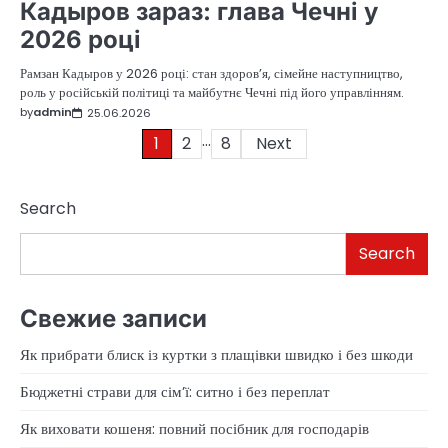
Кадыров зараз: глава Чечні у
2026 році
Рамзан Кадыров у 2026 році: стан здоров’я, сімейне наступництво,
роль у російській політиці та майбутнє Чечні під його управлінням.
by
admin
25.06.2026
…
Posts
1
2
8
Next
pagination
Search
Search
Свежие записи
Як прибрати блиск із куртки з плащівки швидко і без шкоди
Бюджетні страви для сім’ї: ситно і без переплат
Як виховати кошеня: повний посібник для господарів