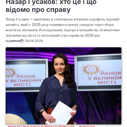
Назар Гусаков: хто це і що
відомо про справу
Назар Гусаков — львів’янин зі спінальною м’язовою атрофією, відомий
активіст, який у 2025 році опинився в центрі скандалу через збори
коштів на лікування. Розслідування, підозра в шахрайстві, безкоштовне
лікування від міста та актуальний стан справи на 2026 рік.
by
admin
29.06.2026
ИНТЕРЕСНЫЕ И ВЫДАЮЩИЕСЯ ЛИЧНОСТИ
НОВОСТИ