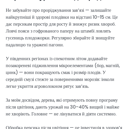
Не забувайте про проріджування зав’язі — залишайте
найкрупніші й здорові плодівки на відстані 10–15 см. Це
дає персикам простір для росту й знижує ризик хвороб.
Ловчі пояси з гофрованого паперу на штамбі ловлять
гусениць плодожорки. Регулярно збирайте й знищуйте
падалицю та уражені пагони.
У південних регіонах із спекотним літом додавайте
позакореневі підживлення мікроелементами (бор, магній,
цинк) — вони покращують смак і розмір плодів. У
середній смузі стежте за поверненнями морозів: інколи
легке укриття агроволокном рятує зав’язь.
За моїм досвідом, дерева, які отримують повну програму
після цвітіння, дають урожай на 30–40% вищий і майже
не хворіють. Головне — не лінуватися й діяти системно.
Обробка персика після цвітіння — це інвестиція в здоров’я