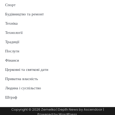
Спорт
Будівництво та ремонт
Техніка
Технології
Традиції
Послуги
Фінанси
Церковні та святкові дати
Приватна власність
Людина і суспільство
Штраф
Copyright © 2026
Zemelka
| Depth News by
Ascendoor
|
Powered by
WordPress
.