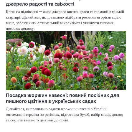
джерело радості та свіжості
Квіти на підвіконні — живе джерело кисню, краси та гармонії в міській
квартирі. Дізнайтеся, як правильно підібрати рослини за орієнтацією
вікна, забезпечити оптимальний мікроклімат і уникнути типових
помилок догляду.
Посадка жоржин навесні: повний посібник для
пишного цвітіння в українських садах
Дізнайтеся, як правильно садити жоржини навесні в Україні:
оптимальні терміни по регіонах, підготовка бульб, вибір місця, догляд
та секрети пишного цвітіння до осені.