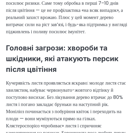
посилює ризики. Саме тому обробка в перші 7–10 днів
після цвітіння — це не профілактика «на всяк випадок», а
реальний захист врожаю. Плюс у цей момент дерево
витрачає сили на ріст зав’язі, і будь-яка підтримка у вигляді
підживлень і поливу посилює імунітет.
Головні загрози: хвороби та
шкідники, які атакують персик
після цвітіння
Кучерявість листя проявляється яскраво: молоде листя стає
хвилястим, набуває червонувато-жовтого відтінку й
поступово висихає. Без лікування дерево втрачає до 80%
листя і погано закладає бруньки на наступний рік.
Моніліоз починається з побуріння квіток і переходить на
плоди — вони мумізуються прямо на гілках.
Клястероспоріоз «пробиває» листя і спричиняє
камедетечення на пагонах. Борошниста роса любить теплу