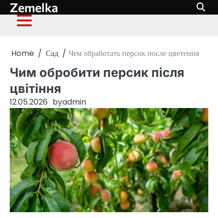
Zemelka
Skip
to
content
Home
Сад
Чем обработать персик после цветения
Чим обробити персик після
цвітіння
12.05.2026
by
admin