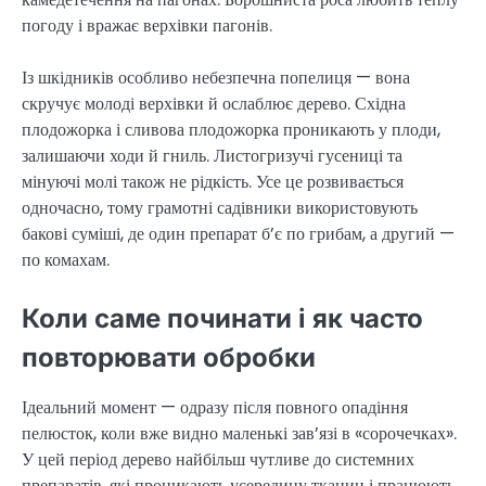
погоду і вражає верхівки пагонів.
Із шкідників особливо небезпечна попелиця — вона
скручує молоді верхівки й ослаблює дерево. Східна
плодожорка і сливова плодожорка проникають у плоди,
залишаючи ходи й гниль. Листогризучі гусениці та
мінуючі молі також не рідкість. Усе це розвивається
одночасно, тому грамотні садівники використовують
бакові суміші, де один препарат б’є по грибам, а другий —
по комахам.
Коли саме починати і як часто
повторювати обробки
Ідеальний момент — одразу після повного опадіння
пелюсток, коли вже видно маленькі зав’язі в «сорочечках».
У цей період дерево найбільш чутливе до системних
препаратів, які проникають усередину тканин і працюють