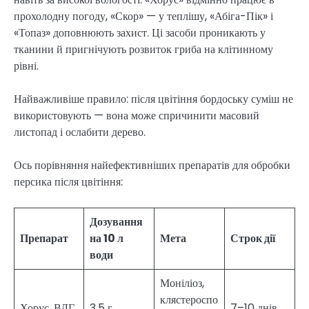
прохолодну погоду, «Скор» — у теплішу, «Абіга-Пік» і
«Топаз» доповнюють захист. Ці засоби проникають у
тканини й пригнічують розвиток гриба на клітинному
рівні.
Найважливіше правило: після цвітіння бордоську суміш не
використовують — вона може спричинити масовий
листопад і ослабити дерево.
Ось порівняння найефективніших препаратів для обробки
персика після цвітіння:
Дозування
Препарат
на 10 л
Мета
Строк дії
води
Моніліоз,
клястероспо
Хорус, ВДГ
3,5 г
7–10 днів