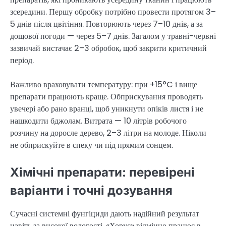
зсередини. Першу обробку потрібно провести протягом 3–
5 днів після цвітіння. Повторюють через 7–10 днів, а за
дощової погоди — через 5–7 днів. Загалом у травні-червні
зазвичай вистачає 2–3 обробок, щоб закрити критичний
період.
Важливо враховувати температуру: при +15°C і вище
препарати працюють краще. Обприскування проводять
увечері або рано вранці, щоб уникнути опіків листя і не
нашкодити бджолам. Витрата — 10 літрів робочого
розчину на доросле дерево, 2–3 літри на молоде. Ніколи
не обприскуйте в спеку чи під прямим сонцем.
Хімічні препарати: перевірені
варіанти і точні дозування
Сучасні системні фунгіциди дають надійний результат
навіть за високої вологості. «Хорус» відмінно працює в