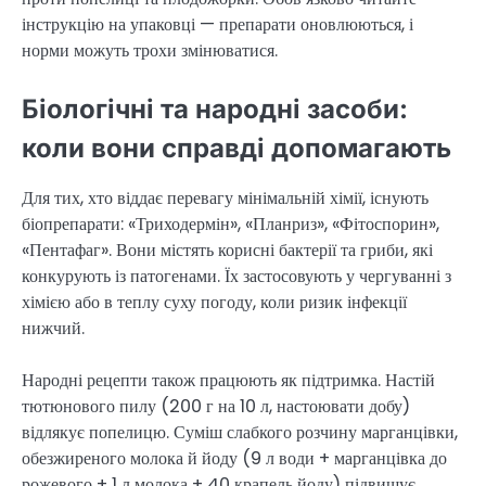
інструкцію на упаковці — препарати оновлюються, і
норми можуть трохи змінюватися.
Біологічні та народні засоби:
коли вони справді допомагають
Для тих, хто віддає перевагу мінімальній хімії, існують
біопрепарати: «Триходермін», «Планриз», «Фітоспорин»,
«Пентафаг». Вони містять корисні бактерії та гриби, які
конкурують із патогенами. Їх застосовують у чергуванні з
хімією або в теплу суху погоду, коли ризик інфекції
нижчий.
Народні рецепти також працюють як підтримка. Настій
тютюнового пилу (200 г на 10 л, настоювати добу)
відлякує попелицю. Суміш слабкого розчину марганцівки,
обезжиреного молока й йоду (9 л води + марганцівка до
рожевого + 1 л молока + 40 крапель йоду) підвищує