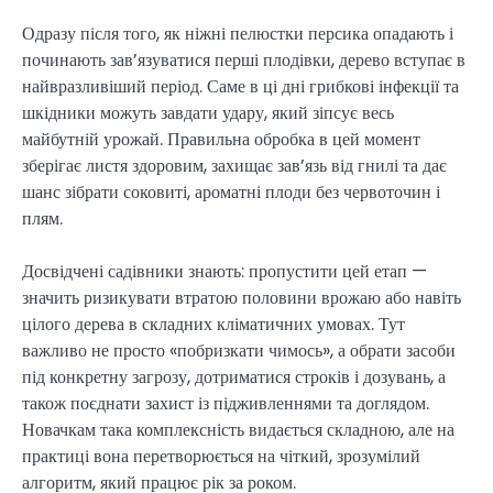
Одразу після того, як ніжні пелюстки персика опадають і
починають зав’язуватися перші плодівки, дерево вступає в
найвразливіший період. Саме в ці дні грибкові інфекції та
шкідники можуть завдати удару, який зіпсує весь
майбутній урожай. Правильна обробка в цей момент
зберігає листя здоровим, захищає зав’язь від гнилі та дає
шанс зібрати соковиті, ароматні плоди без червоточин і
плям.
Досвідчені садівники знають: пропустити цей етап —
значить ризикувати втратою половини врожаю або навіть
цілого дерева в складних кліматичних умовах. Тут
важливо не просто «побризкати чимось», а обрати засоби
під конкретну загрозу, дотриматися строків і дозувань, а
також поєднати захист із підживленнями та доглядом.
Новачкам така комплексність видається складною, але на
практиці вона перетворюється на чіткий, зрозумілий
алгоритм, який працює рік за роком.