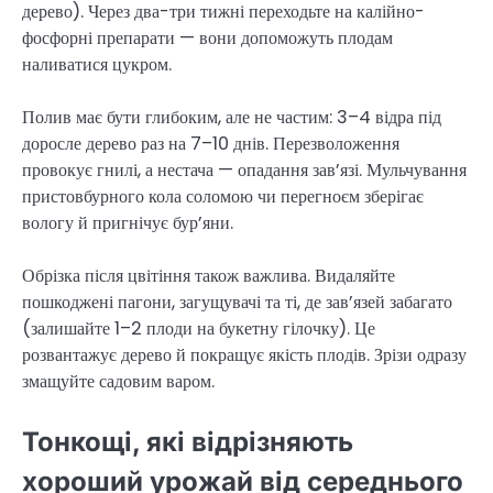
дерево). Через два-три тижні переходьте на калійно-
фосфорні препарати — вони допоможуть плодам
наливатися цукром.
Полив має бути глибоким, але не частим: 3–4 відра під
доросле дерево раз на 7–10 днів. Перезволоження
провокує гнилі, а нестача — опадання зав’язі. Мульчування
пристовбурного кола соломою чи перегноєм зберігає
вологу й пригнічує бур’яни.
Обрізка після цвітіння також важлива. Видаляйте
пошкоджені пагони, загущувачі та ті, де зав’язей забагато
(залишайте 1–2 плоди на букетну гілочку). Це
розвантажує дерево й покращує якість плодів. Зрізи одразу
змащуйте садовим варом.
Тонкощі, які відрізняють
хороший урожай від середнього