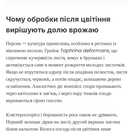
Чому обробки після цвітіння
вирішують долю врожаю
Персик — культура примхлива, особливо в регіонах із
мінливою весною. Грибок
Taphrina deformans
, що
спричиняє кучерявість листя, зимує в бруньках і
активізується саме в момент розкриття молодих листочків.
Якщо не втрутитися одразу після опадіння пелюсток, листя
скручується, червоніє, а потім опадає, залишаючи дерево
ослабленим. Аналогічно діє моніліоз: спори проникають
через квітоложе в зав’язь, і через пару тижнів плоди
вкриваються сірою гниллю.
Клястероспоріоз і борошниста роса також не дрімають.
Перший залишає дірки на листі, другий вкриває пагони
білим нальотом. Волога погода після цвітіння лише