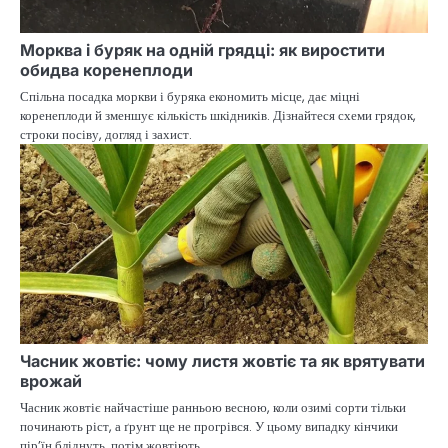
Морква і буряк на одній грядці: як виростити
обидва коренеплоди
Спільна посадка моркви і буряка економить місце, дає міцні
коренеплоди й зменшує кількість шкідників. Дізнайтеся схеми грядок,
строки посіву, догляд і захист.
Часник жовтіє: чому листя жовтіє та як врятувати
врожай
Часник жовтіє найчастіше ранньою весною, коли озимі сорти тільки
починають ріст, а ґрунт ще не прогрівся. У цьому випадку кінчики
пір’їн бліднуть, потім жовтіють…