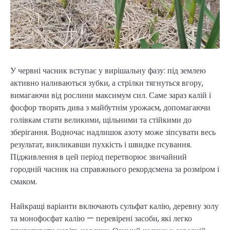
У червні часник вступає у вирішальну фазу: під землею
активно наливаються зубки, а стрілки тягнуться вгору,
вимагаючи від рослини максимум сил. Саме зараз калій і
фосфор творять дива з майбутнім урожаєм, допомагаючи
голівкам стати великими, щільними та стійкими до
зберігання. Водночас надлишок азоту може зіпсувати весь
результат, викликавши пухкість і швидке псування.
Підживлення в цей період перетворює звичайний
городній часник на справжнього рекордсмена за розміром і
смаком.
Найкращі варіанти включають сульфат калію, деревну золу
та монофосфат калію — перевірені засоби, які легко