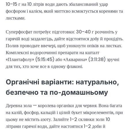
10–15 г на 10 літрів води дають збалансований удар
фосфором і калієм, який миттєво всмоктується коренями та
листками.
Суперфосфат потребує підготовки: 30–40 г розчиніть у
гарячій воді заздалегідь, дайте відстоятися добу й процідіть.
Полив проводьте ввечері, щоб уникнути опіків на листках.
Комплексні водорозчинні препарати на кшталт
«Плантафолу» (5:15:45) або «Акварина» (3:11:38) зручні
для тих, хто хоче все в одному флаконі.
Органічні варіанти: натурально,
безпечно та по-домашньому
Деревна зола — королева органіки для червня. Вона багата
на калій, фосфор, кальцій і цілий букет мікроелементів, при
цьому не містить азоту. Залийте 1–2 склянки золи 10
літрами гарячої води, дайте настоятися 1–2 доби й