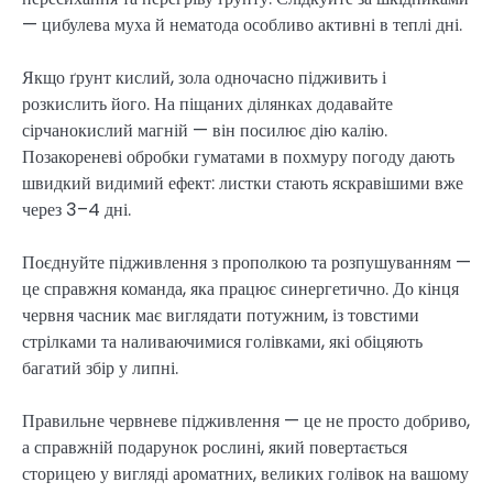
— цибулева муха й нематода особливо активні в теплі дні.
Якщо ґрунт кислий, зола одночасно підживить і
розкислить його. На піщаних ділянках додавайте
сірчанокислий магній — він посилює дію калію.
Позакореневі обробки гуматами в похмуру погоду дають
швидкий видимий ефект: листки стають яскравішими вже
через 3–4 дні.
Поєднуйте підживлення з прополкою та розпушуванням —
це справжня команда, яка працює синергетично. До кінця
червня часник має виглядати потужним, із товстими
стрілками та наливаючимися голівками, які обіцяють
багатий збір у липні.
Правильне червневе підживлення — це не просто добриво,
а справжній подарунок рослині, який повертається
сторицею у вигляді ароматних, великих голівок на вашому