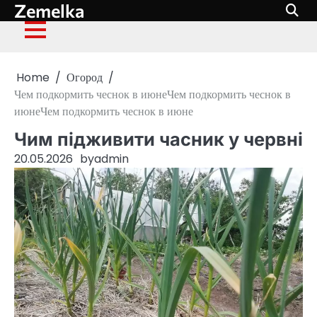
Zemelka
Skip
to
content
Home
Огород
Чем подкормить чеснок в июнеЧем подкормить чеснок в
июнеЧем подкормить чеснок в июне
Чим підживити часник у червні
20.05.2026
by
admin