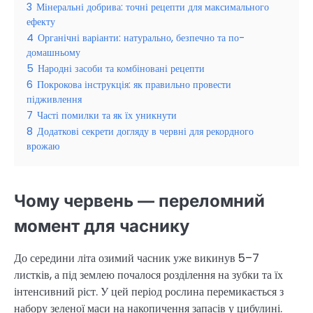
3
Мінеральні добрива: точні рецепти для максимального
ефекту
4
Органічні варіанти: натурально, безпечно та по-
домашньому
5
Народні засоби та комбіновані рецепти
6
Покрокова інструкція: як правильно провести
підживлення
7
Часті помилки та як їх уникнути
8
Додаткові секрети догляду в червні для рекордного
врожаю
Чому червень — переломний
момент для часнику
До середини літа озимий часник уже викинув 5–7
листків, а під землею почалося розділення на зубки та їх
інтенсивний ріст. У цей період рослина перемикається з
набору зеленої маси на накопичення запасів у цибулині.