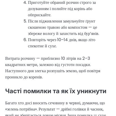
Приготуйте обраний розчин строго за
дозуванням і полийте під корінь або
обприскайте.
Після підживлення замульчуйте ґрунт
скошеною травою або компостом — це
збереже вологу й захистить від бур’янів.
Повторіть через 10–14 днів, якщо літо
спекотне й сухе.
Витрата розчину — приблизно 10 літрів на 2–3
квадратних метри, залежно від густоти посадки.
Наступного дня злегка розпушіть землю, щоб повітря
проникло до коренів.
Часті помилки та як їх уникнути
Багато хто досі вносить сечовину в червні, думаючи, що
«зелень потрібна». Результат — дрібні голівки й часник,
який не зберігається довше місяця. Інша помилка — сухе