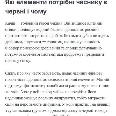
Які елементи потрібні часнику в
червні і чому
Калій — головний герой червня. Він зміцнює клітинні
стінки, поліпшує водний баланс і допомагає рослині
протистояти посусі та хворобам. Без нього зубки виходять
дрібними, а лусочки — тонкими, що знижує лежкість.
Фосфор прискорює дозрівання та сприяє формуванню
потужної кореневої системи, яка продовжує працювати
навіть у спеку.
Сірку, про яку часто забувають, додає часнику фірмову
пікантність і допомагає засвоювати інші елементи. Магній
підтримує фотосинтез, запобігаючи ранньому пожовтінню
листків. Азот у цей період майже не потрібен: його
надлишок змушує рослину «жирувати», тобто витрачати
сили на перо замість цибулини. У моїй практиці на ділянці
з суглинковим ґрунтом відмова від азоту в червні завжди