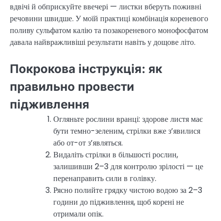
вдвічі й обприскуйте ввечері — листки вберуть поживні
речовини швидше. У моїй практиці комбінація кореневого
поливу сульфатом калію та позакореневого монофосфатом
давала найвражливіші результати навіть у дощове літо.
Покрокова інструкція: як
правильно провести
підживлення
Огляньте рослини вранці: здорове листя має
бути темно-зеленим, стрілки вже з’явилися
або от-от з’являться.
Видаліть стрілки в більшості рослин,
залишивши 2–3 для контролю зрілості — це
перенаправить сили в голівку.
Рясно полийте грядку чистою водою за 2–3
години до підживлення, щоб корені не
отримали опік.