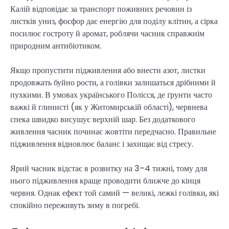
Калій відповідає за транспорт поживних речовин із
листків униз, фосфор дає енергію для поділу клітин, а сірка
посилює гостроту й аромат, роблячи часник справжнім
природним антибіотиком.
Якщо пропустити підживлення або внести азот, листки
продовжать буйно рости, а голівки залишаться дрібними й
пухкими. В умовах українського Полісся, де ґрунти часто
важкі й глинисті (як у Житомирській області), червнева
спека швидко висушує верхній шар. Без додаткового
живлення часник починає жовтіти передчасно. Правильне
підживлення відновлює баланс і захищає від стресу.
Ярий часник відстає в розвитку на 3–4 тижні, тому для
нього підживлення краще проводити ближче до кінця
червня. Однак ефект той самий — великі, лежкі голівки, які
спокійно переживуть зиму в погребі.