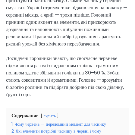
приготувати навіть новачку. Озимий часник у середній
смузі та в Україні отримує таке підживлення на початку —
середині місяця, а ярий — трохи пізніше. Головний
принцип один: акцент на елементи, які прискорюють
дозрівання та наповнюють цибулини поживними
речовинами. Правильний вибір і дозування гарантують
рясний урожай без хімічного перезбагачення.
Досвідчені городники знають, що своєчасне червневе
підживлення разом із видаленням стрілок і грамотним
поливом здатне збільшити голівки на 30–50 %. Зубки
стають соковитими й ароматними. Головне — зрозуміти
біологію рослини та підібрати добриво під свою ділянку,
ґрунт і сорт.
Содержание
скрыть
1
Чому червень — переломний момент для часнику
2
Які елементи потрібні часнику в червні і чому