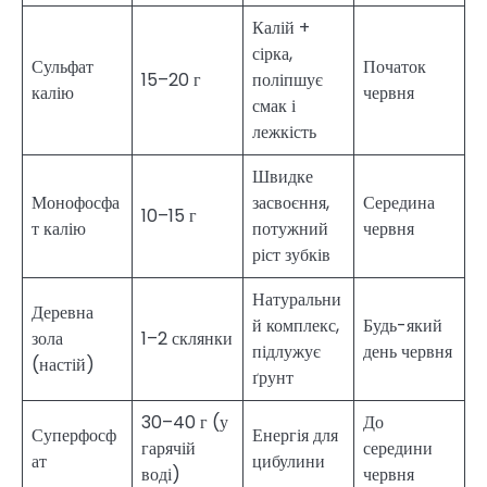
Калій +
сірка,
Сульфат
Початок
15–20 г
поліпшує
калію
червня
смак і
лежкість
Швидке
Монофосфа
засвоєння,
Середина
10–15 г
т калію
потужний
червня
ріст зубків
Натуральни
Деревна
й комплекс,
Будь-який
зола
1–2 склянки
підлужує
день червня
(настій)
ґрунт
30–40 г (у
До
Суперфосф
Енергія для
гарячій
середини
ат
цибулини
воді)
червня