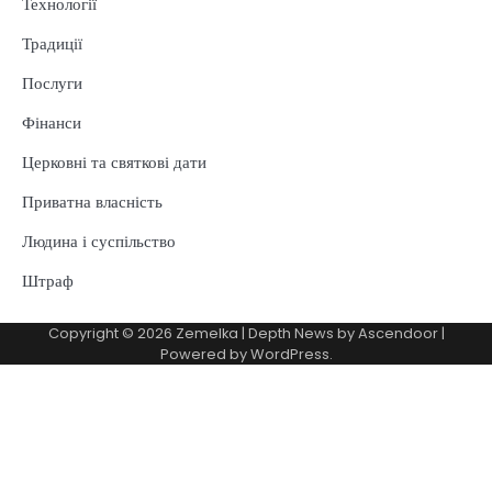
Технології
Традиції
Послуги
Фінанси
Церковні та святкові дати
Приватна власність
Людина і суспільство
Штраф
Copyright © 2026
Zemelka
| Depth News by
Ascendoor
|
Powered by
WordPress
.