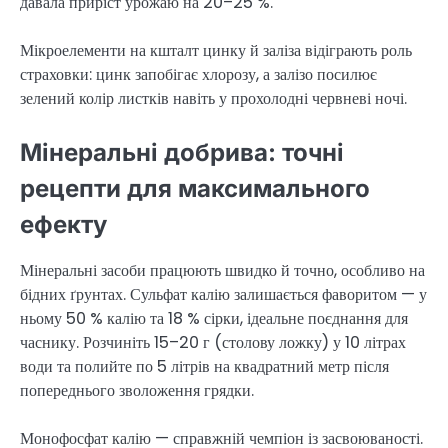
давала приріст урожаю на 20–25 %.
Мікроелементи на кшталт цинку й заліза відіграють роль
страховки: цинк запобігає хлорозу, а залізо посилює
зелений колір листків навіть у прохолодні червневі ночі.
Мінеральні добрива: точні
рецепти для максимального
ефекту
Мінеральні засоби працюють швидко й точно, особливо на
бідних ґрунтах. Сульфат калію залишається фаворитом — у
ньому 50 % калію та 18 % сірки, ідеальне поєднання для
часнику. Розчиніть 15–20 г (столову ложку) у 10 літрах
води та полийте по 5 літрів на квадратний метр після
попереднього зволоження грядки.
Монофосфат калію — справжній чемпіон із засвоюваності.