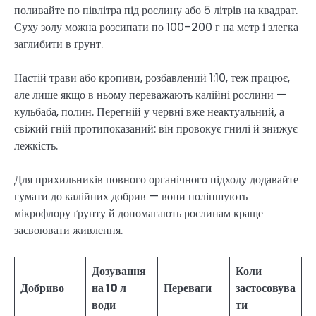
поливайте по півлітра під рослину або 5 літрів на квадрат.
Суху золу можна розсипати по 100–200 г на метр і злегка
заглибити в ґрунт.
Настій трави або кропиви, розбавлений 1:10, теж працює,
але лише якщо в ньому переважають калійні рослини —
кульбаба, полин. Перегній у червні вже неактуальний, а
свіжий гній протипоказаний: він провокує гнилі й знижує
лежкість.
Для прихильників повного органічного підходу додавайте
гумати до калійних добрив — вони поліпшують
мікрофлору ґрунту й допомагають рослинам краще
засвоювати живлення.
Дозування
Коли
Добриво
на 10 л
Переваги
застосовува
води
ти