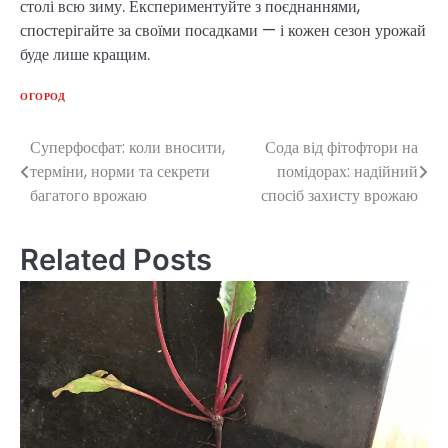
столі всю зиму. Експериментуйте з поєднаннями,
спостерігайте за своїми посадками — і кожен сезон урожай
буде лише кращим.
ОГОРОД
Суперфосфат: коли вносити,
Сода від фітофтори на
Post
терміни, норми та секрети
помідорах: надійний
navigation
багатого врожаю
спосіб захисту врожаю
Related Posts