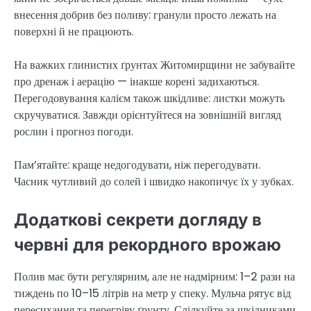
внесення добрив без поливу: гранули просто лежать на
поверхні й не працюють.
На важких глинистих ґрунтах Житомирщини не забувайте
про дренаж і аерацію — інакше корені задихаються.
Перегодовування калієм також шкідливе: листки можуть
скручуватися. Завжди орієнтуйтеся на зовнішній вигляд
рослин і прогноз погоди.
Пам’ятайте: краще недогодувати, ніж перегодувати.
Часник чутливий до солей і швидко накопичує їх у зубках.
Додаткові секрети догляду в
червні для рекордного врожаю
Полив має бути регулярним, але не надмірним: 1–2 рази на
тиждень по 10–15 літрів на метр у спеку. Мульча рятує від
пересихання та перегріву ґрунту. Слідкуйте за шкідниками