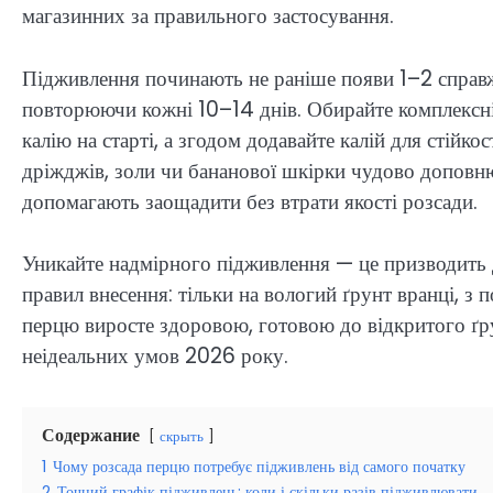
магазинних за правильного застосування.
Підживлення починають не раніше появи 1–2 справжн
повторюючи кожні 10–14 днів. Обирайте комплексні
калію на старті, а згодом додавайте калій для стійко
дріжджів, золи чи бананової шкірки чудово доповню
допомагають заощадити без втрати якості розсади.
Уникайте надмірного підживлення — це призводить д
правил внесення: тільки на вологий ґрунт вранці, з
перцю виросте здоровою, готовою до відкритого ґрун
неідеальних умов 2026 року.
Содержание
скрыть
1
Чому розсада перцю потребує підживлень від самого початку
2
Точний графік підживлень: коли і скільки разів підживлювати