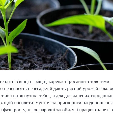
дітні сіянці на міцні, коренасті рослини з товстими
ко переносять пересадку й дають рясний урожай соков
стків і витягнутих стебел, а для досвідчених городникі
в, щоб посилити імунітет та прискорити плодоношення
і фази росту, плюс народні засоби, які працюють не гі