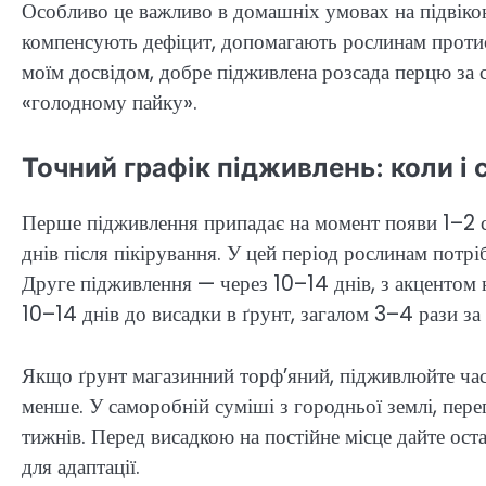
Особливо це важливо в домашніх умовах на підвіконн
компенсують дефіцит, допомагають рослинам протист
моїм досвідом, добре підживлена розсада перцю за 
«голодному пайку».
Точний графік підживлень: коли і 
Перше підживлення припадає на момент появи 1–2 сп
днів після пікірування. У цей період рослинам потрі
Друге підживлення — через 10–14 днів, з акцентом 
10–14 днів до висадки в ґрунт, загалом 3–4 рази за
Якщо ґрунт магазинний торф’яний, підживлюйте час
менше. У саморобній суміші з городньої землі, пер
тижнів. Перед висадкою на постійне місце дайте ост
для адаптації.