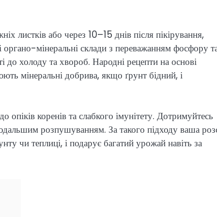
іх листків або через 10–15 днів після пікірування,
 органо-мінеральні склади з переважанням фосфору т
сті до холоду та хвороб. Народні рецепти на основі
ють мінеральні добрива, якщо ґрунт бідний, і
о опіків коренів та слабкого імунітету. Дотримуйтесь
 подальшим розпушуванням. За такого підходу ваша роз
ту чи теплиці, і подарує багатий урожай навіть за