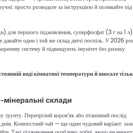
чні: просто розводьте за інструкцією й поливайте під
оди) для першого підживлення, суперфосфат (3 г на 1 л)
 давайте один і той же склад двічі поспіль. У 2026 ро
кореневу систему й підвищують імунітет без ризику
тоянній воді кімнатної температури й вносьте тільк
но-мінеральні склади
у ґрунту. Перепрілий коров’як або пташиний послід
 днів. Компостний чай — ще один чудовий варіант: зал
йте. Такі підживлення особливо добрі, якщо ви вирощ