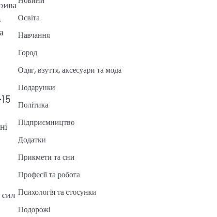
Новини
рива
а
Освіта
а
Навчання
Город
Одяг, взуття, аксесуари та мода
Подарунки
–15
Політика
Підприємництво
ні
Додатки
Прикмети та сни
Професії та робота
Психологія та стосунки
 сил
Подорожі