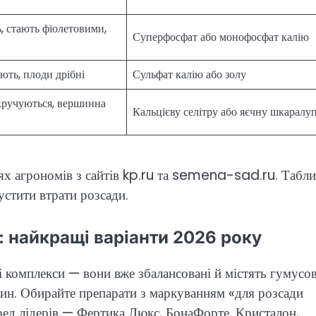
, стають фіолетовими,
Суперфосфат або монофосфат калію
іють, плоди дрібні
Сульфат калію або золу
кручуються, вершинна
Кальцієву селітру або яєчну шкаралу
іях агрономів з сайтів kp.ru та semena-sad.ru. Табл
стити втрати розсади.
: найкращі варіанти 2026 року
ні комплекси — вони вже збалансовані й містять гумусов
ин. Обирайте препарати з маркуванням «для розсади
ред лідерів — Фертика Люкс, БонаФорте, Кристалон,