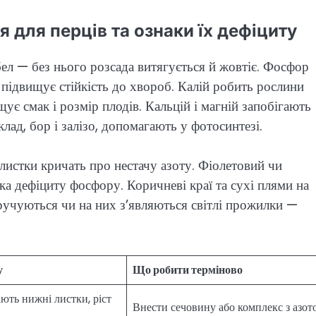
 для перців та ознаки їх дефіциту
бел — без нього розсада витягується й жовтіє. Фосфор
і підвищує стійкість до хвороб. Калій робить рослини
ує смак і розмір плодів. Кальцій і магній запобігають
лад, бор і залізо, допомагають у фотосинтезі.
 листки кричать про нестачу азоту. Фіолетовий чи
ака дефіциту фосфору. Коричневі краї та сухі плями на
кручуються чи на них з’являються світлі прожилки —
у
Що робити терміново
ють нижні листки, ріст
Внести сечовину або комплекс з азот