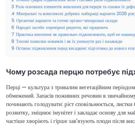
3
Роль основних елементів живлення для перців та ознаки їх дефі
4
Мінеральні та комплексні добрива: найкращі варіанти 2026 рок
5
Органічні варіанти та готові органо-мінеральні склади
6
Народні засоби: перевірені рецепти, які працюють
7
Практика внесення: як правильно підживлювати, щоб не нашко
8
Типові помилки новачків і як їх уникнути раз і назавжди
9
Останнє підживлення перед висадкою: підготовка до нового ета
Чому розсада перцю потребує під
Перці — культура з тривалим вегетаційним періодом,
обмежений. Запасів поживних речовин в звичайному 
починають голодувати: ріст сповільнюється, листки
розвитку, зміцнює імунітет і закладає основу для м
частіше хворіють і гірше зав’язують плоди після вис