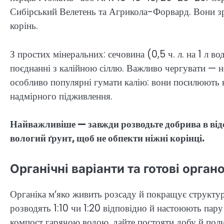
Сибірський Велетень та Агрикола-Форвард. Вони зру
корінь.
З простих мінеральних: сечовина (0,5 ч. л. на 1 л в
поєднанні з калійною сіллю. Важливо чергувати — не
особливо популярні гумати калію: вони посилюють 
надмірного підживлення.
Найважливіше — завжди розводьте добрива в відс
вологий ґрунт, щоб не обпекти ніжні корінці.
Органічні варіанти та готові орга
Органіка м’яко живить розсаду й покращує структур
розводять 1:10 чи 1:20 відповідно й настоюють пару
компост гарячою водою, дайте постояти добу й поли