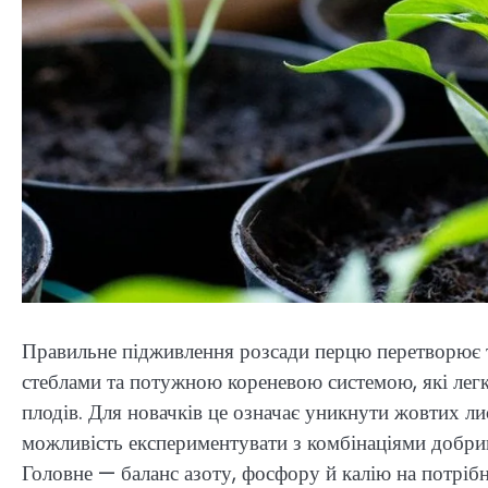
Правильне підживлення розсади перцю перетворює тен
стеблами та потужною кореневою системою, які лег
плодів. Для новачків це означає уникнути жовтих ли
можливість експериментувати з комбінаціями добри
Головне — баланс азоту, фосфору й калію на потрібн