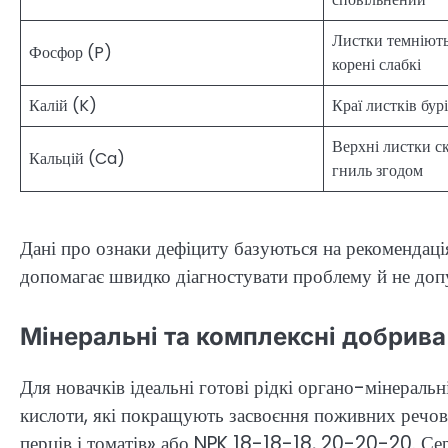
Листки темніють
Фосфор (P)
корені слабкі
Калій (K)
Краї листків бур
Верхні листки с
Кальцій (Ca)
гниль згодом
Дані про ознаки дефіциту базуються на рекомендац
допомагає швидко діагностувати проблему й не допу
Мінеральні та комплексні добрива
Для новачків ідеальні готові рідкі органо-мінераль
кислоти, які покращують засвоєння поживних речов
перців і томатів» або NPK 18-18-18, 20-20-20. Се