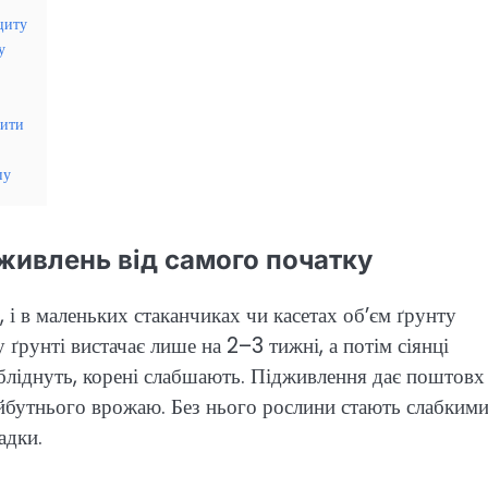
циту
у
дити
пу
живлень від самого початку
 і в маленьких стаканчиках чи касетах об’єм ґрунту
ґрунті вистачає лише на 2–3 тижні, а потім сіянці
 бліднуть, корені слабшають. Підживлення дає поштовх
айбутнього врожаю. Без нього рослини стають слабкими
адки.