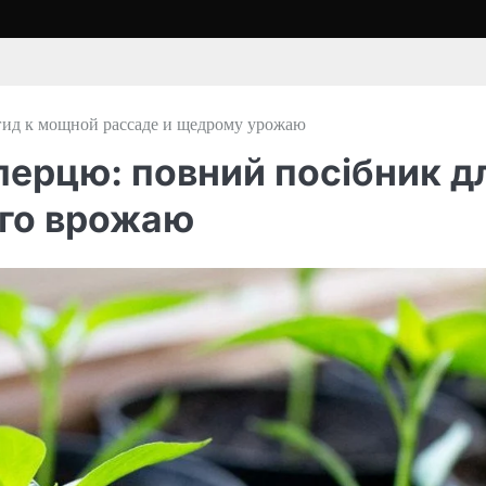
гид к мощной рассаде и щедрому урожаю
перцю: повний посібник д
ого врожаю