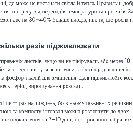
і, де може не вистачати світла й тепла. Правильні доб
ояти стресу від перепадів температури та протягів. З
сезон дає на 30–40% більше плодів, ніж та, що росла н
скільки разів підживлювати
равжніх листків, якщо ви не пікірували, або через 10
бен азот для росту зеленої маси та фосфор для коренів.
на фосфор і калій для зміцнення. Далі підживлюйте кож
 весь період вирощування розсади.
тіше — раз на тиждень, бо в ньому поживних речовин
егною та компосту інтервал можна розтягнути до двох
аннє підживлення за 7–10 днів, щоб рослини набралися