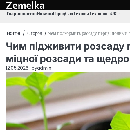
Zemelka
Skip
to
Тваринництво
Новини
Город
Сад
Техніка
Технології
Uk
content
Home
Огород
Чем подкормить рассаду перца: полный 
Чим підживити розсаду 
міцної розсади та щедр
12.05.2026
by
admin