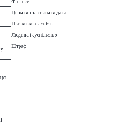
Фінанси
Церковні та святкові дати
Приватна власність
Людина і суспільство
Штраф
пу
иця
і