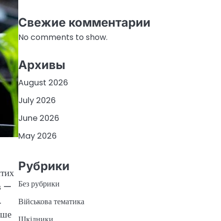
Свежие комментарии
No comments to show.
Архивы
August 2026
July 2026
June 2026
May 2026
Рубрики
итих
Без рубрики
в —
.
Військова тематика
рше
Шкідники