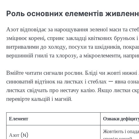
Роль основних елементів живлення
Азот відповідає за нарощування зеленої маси та сте
зміцнює корені, сприяє закладці квіткових бруньок 
витривалими до холоду, посухи та шкідників, покращ
вершинній гнилі та хлорозу, а мікроелементи, наприк
Вмійте читати сигнали рослин. Бліді чи жовті нижні
синюватий відтінок на листках і стеблах — явна озн
листках свідчать про нестачу калію. Якщо листки с
перевірте кальцій і магній.
Елемент
Ознаки дефіцит
Жовтіють і опада
Азот (N)
сповільнений