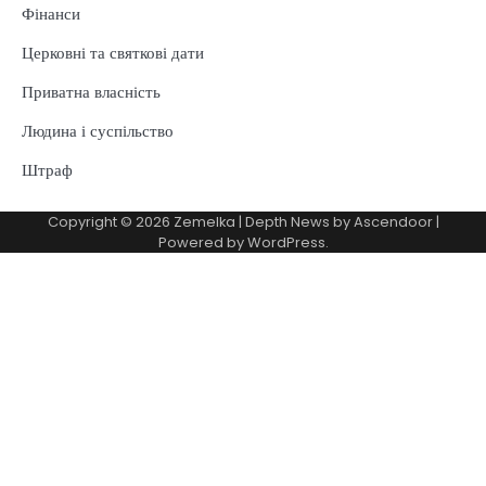
Фінанси
Церковні та святкові дати
Приватна власність
Людина і суспільство
Штраф
Copyright © 2026
Zemelka
| Depth News by
Ascendoor
|
Powered by
WordPress
.