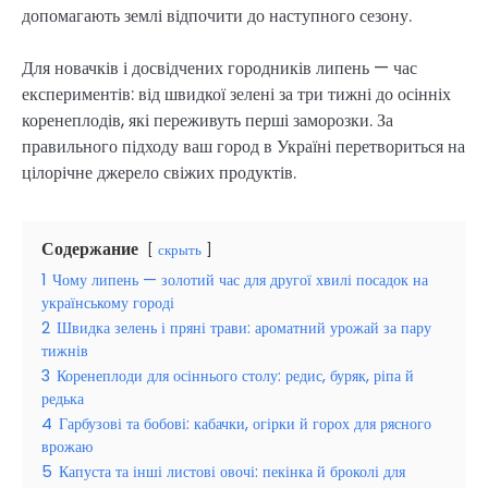
допомагають землі відпочити до наступного сезону.
Для новачків і досвідчених городників липень — час
експериментів: від швидкої зелені за три тижні до осінніх
коренеплодів, які переживуть перші заморозки. За
правильного підходу ваш город в Україні перетвориться на
цілорічне джерело свіжих продуктів.
Содержание
скрыть
1
Чому липень — золотий час для другої хвилі посадок на
українському городі
2
Швидка зелень і пряні трави: ароматний урожай за пару
тижнів
3
Коренеплоди для осіннього столу: редис, буряк, ріпа й
редька
4
Гарбузові та бобові: кабачки, огірки й горох для рясного
врожаю
5
Капуста та інші листові овочі: пекінка й броколі для