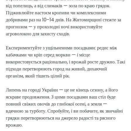
від попелиць, а від слимаків — зола по краю грядок.
Підживлюйте настоєм кропиви чи комплексними
добривами раз на 10–14 днів. На Житомирщині стежте за
прогнозом — у прохолодні ночі використовуйте
агроволокно для захисту сходів.
Експериментуйте з ущільненими посадками: редис між
кабачками чи кріп серед моркви — і місце
використовується раціонально, і врожай росте дружно. Такі
підходи перетворюють город на живий, дихаючий
організм, який тішить цілий рік.
Липень на городі України — це не кінець сезону, а його
яскраве продовження. З цими посадками ваш стіл буде
повний свіжих овочів до глибокої осені, а земля —
вдячною за турботу. Спробуйте, і ви побачите, як звичайні
грядки перетворюються на джерело радості та рясного
врожаю.