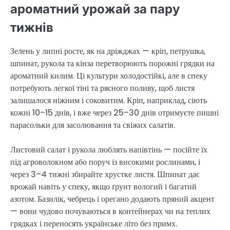
ароматний урожай за пару
тижнів
Зелень у липні росте, як на дріжджах — кріп, петрушка,
шпинат, рукола та кінза перетворюють порожні грядки на
ароматний килим. Ці культури холодостійкі, але в спеку
потребують легкої тіні та рясного поливу, щоб листя
залишалося ніжним і соковитим. Кріп, наприклад, сіють
кожні 10–15 днів, і вже через 25–30 днів отримуєте пишні
парасольки для засолювання та свіжих салатів.
Листовий салат і рукола люблять напівтінь — посійте їх
під агроволокном або поруч із високими рослинами, і
через 3–4 тижні збирайте хрустке листя. Шпинат дає
врожай навіть у спеку, якщо ґрунт вологий і багатий
азотом. Базилік, чебрець і орегано додають пряний акцент
— вони чудово почуваються в контейнерах чи на теплих
грядках і переносять українське літо без примх.