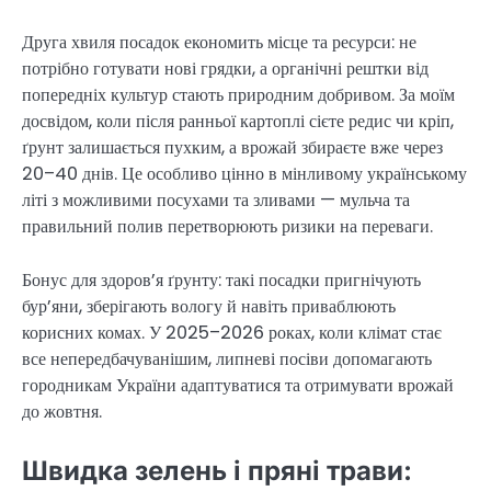
Друга хвиля посадок економить місце та ресурси: не
потрібно готувати нові грядки, а органічні рештки від
попередніх культур стають природним добривом. За моїм
досвідом, коли після ранньої картоплі сієте редис чи кріп,
ґрунт залишається пухким, а врожай збираєте вже через
20–40 днів. Це особливо цінно в мінливому українському
літі з можливими посухами та зливами — мульча та
правильний полив перетворюють ризики на переваги.
Бонус для здоров’я ґрунту: такі посадки пригнічують
бур’яни, зберігають вологу й навіть приваблюють
корисних комах. У 2025–2026 роках, коли клімат стає
все непередбачуванішим, липневі посіви допомагають
городникам України адаптуватися та отримувати врожай
до жовтня.
Швидка зелень і пряні трави: