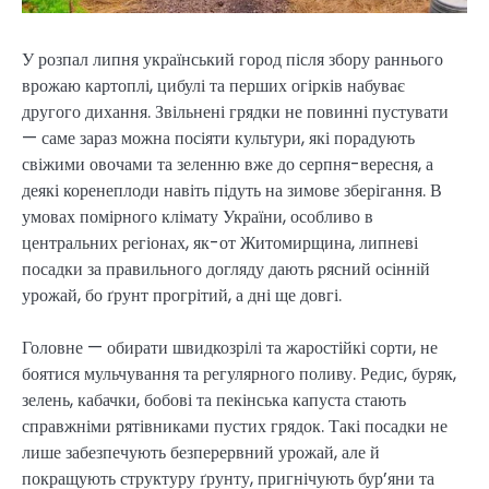
У розпал липня український город після збору раннього
врожаю картоплі, цибулі та перших огірків набуває
другого дихання. Звільнені грядки не повинні пустувати
— саме зараз можна посіяти культури, які порадують
свіжими овочами та зеленню вже до серпня-вересня, а
деякі коренеплоди навіть підуть на зимове зберігання. В
умовах помірного клімату України, особливо в
центральних регіонах, як-от Житомирщина, липневі
посадки за правильного догляду дають рясний осінній
урожай, бо ґрунт прогрітий, а дні ще довгі.
Головне — обирати швидкозрілі та жаростійкі сорти, не
боятися мульчування та регулярного поливу. Редис, буряк,
зелень, кабачки, бобові та пекінська капуста стають
справжніми рятівниками пустих грядок. Такі посадки не
лише забезпечують безперервний урожай, але й
покращують структуру ґрунту, пригнічують бур’яни та