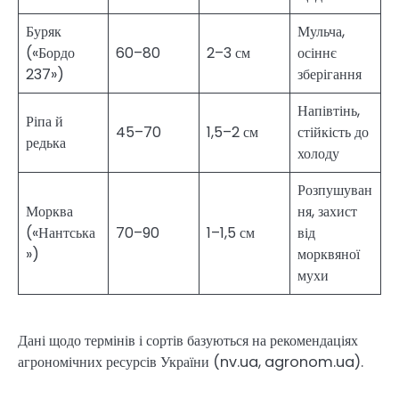
Буряк
Мульча,
(«Бордо
60–80
2–3 см
осіннє
237»)
зберігання
Напівтінь,
Ріпа й
45–70
1,5–2 см
стійкість до
редька
холоду
Розпушуван
Морква
ня, захист
(«Нантська
70–90
1–1,5 см
від
»)
морквяної
мухи
Дані щодо термінів і сортів базуються на рекомендаціях
агрономічних ресурсів України (nv.ua, agronom.ua).