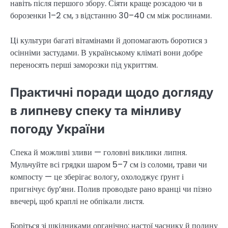
навіть після першого збору. Сіяти краще розсадою чи в
борозенки 1–2 см, з відстанню 30–40 см між рослинами.
Ці культури багаті вітамінами й допомагають боротися з
осінніми застудами. В українському кліматі вони добре
переносять перші заморозки під укриттям.
Практичні поради щодо догляду
в липневу спеку та мінливу
погоду України
Спека й можливі зливи — головні виклики липня.
Мульчуйте всі грядки шаром 5–7 см із соломи, трави чи
компосту — це зберігає вологу, охолоджує ґрунт і
пригнічує бур’яни. Полив проводьте рано вранці чи пізно
ввечері, щоб краплі не обпікали листя.
Боріться зі шкідниками органічно: настої часнику й полину