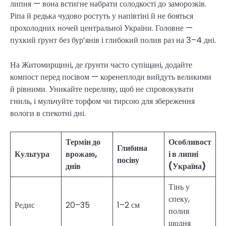
липня — вона встигне набрати солодкості до заморозків.
Ріпа й редька чудово ростуть у напівтіні й не бояться
прохолодних ночей центральної України. Головне —
пухкий ґрунт без бур’янів і глибокий полив раз на 3–4 дні.
На Житомирщині, де ґрунти часто супіщані, додайте
компост перед посівом — коренеплоди вийдуть великими
й рівними. Уникайте переливу, щоб не спровокувати
гниль, і мульчуйте торфом чи тирсою для збереження
вологи в спекотні дні.
Термін до
Особливост
Глибина
Культура
врожаю,
і в липні
посіву
днів
(Україна)
Тінь у
спеку,
Редис
20–35
1–2 см
полив
щодня