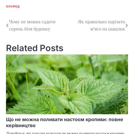
ОГОРОД
Чому не можна садити
Як правильно нарізати
Post
сирень біля будинку
м’ясо на шашлик
navigation
Related Posts
Що не можна поливати настоєм кропиви: повне
керівництво
Дізнайтеся, які городні культури не можна поливати настоєм кропиви,