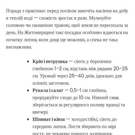
Порада з практики: перед посівом замочіть насіння на добу
в теплій воді — схожість зростає в рази. Мульчуйте
соломою чи скошеною травою, щоб земля не пересихала за
день. На Житомирщині такі посадки особливо вдаються на
початку липня, коли дощі ще можливі, а спека не така
виснажлива.
Кріп і петрушка
— сіють у борозенки
глибиною 1–2 см, відстань між рядами 20–25
см. Урожай через 25–40 днів, ідеально для
осінніх заготовок.
Рукола і салат
— 0,5–1 см глибина,
проріджуйте сходи до 10 см. Ніжний смак
зберігається за регулярного поливу вранці та
ввечері.
Шпинат і кінза
— холодостійкі, сіють до
середини липня. Листя збирають по мірі
росту, не чекаючи повного дозрівання.