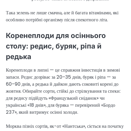
Така зелень не лише смачна, але й багата вітамінами, які
особливо потрібні організму після спекотного літа.
Коренеплоди для осіннього
столу: редис, буряк, ріпа й
редька
Коренеплоди в липні — це справжня інвестиція в зимові
запаси. Редис дозріває за 20–35 днів, буряк і ріпа — за
60–90 днів, а редька й дайкон дають соковиті корені до
жовтня. Обирайте сорти, стійкі до стрілкування та спеки:
для редису підійдуть «Французький сніданок» чи
українські «18 днів», для буряка — перевірений «Бордо
237», який витримує осінні холоди.
Морква пізніх сортів, як-от «Нантська», сіється на початку