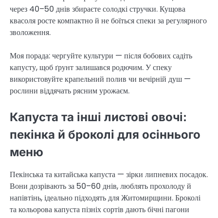
через 40–50 днів збираєте солодкі стручки. Кущова
квасоля росте компактно й не боїться спеки за регулярного
зволоження.
Моя порада: чергуйте культури — після бобових садіть
капусту, щоб ґрунт залишався родючим. У спеку
використовуйте крапельний полив чи вечірній душ —
рослини віддячать рясним урожаєм.
Капуста та інші листові овочі:
пекінка й броколі для осіннього
меню
Пекінська та китайська капуста — зірки липневих посадок.
Вони дозрівають за 50–60 днів, люблять прохолоду й
напівтінь, ідеально підходять для Житомирщини. Броколі
та кольорова капуста пізніх сортів дають бічні пагони