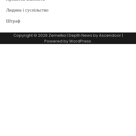
Людина і суспільство
Штраф
Copyright © 2026
Zemelka
| Depth News by
Ascendoor
|
Powered by
WordPress
.