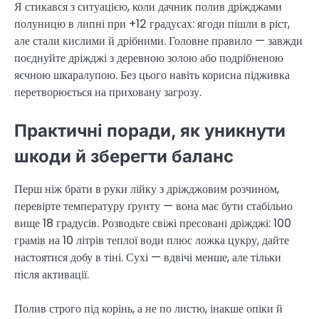
Я стикався з ситуацією, коли дачник полив дріжджами
полуницю в липні при +12 градусах: ягоди пішли в ріст,
але стали кислими й дрібними. Головне правило — завжди
поєднуйте дріжджі з деревною золою або подрібненою
яєчною шкаралупою. Без цього навіть корисна підживка
перетворюється на приховану загрозу.
Практичні поради, як уникнути
шкоди й зберегти баланс
Перш ніж брати в руки лійку з дріжджовим розчином,
перевірте температуру ґрунту — вона має бути стабільно
вище 18 градусів. Розводьте свіжі пресовані дріжджі: 100
грамів на 10 літрів теплої води плюс ложка цукру, дайте
настоятися добу в тіні. Сухі — вдвічі менше, але тільки
після активації.
Полив строго під корінь, а не по листю, інакше опіки й