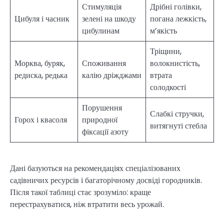
Стимуляція
Дрібні голівки,
Цибуля і часник
зелені на шкоду
погана лежкість,
цибулинам
м’якість
Тріщини,
Морква, буряк,
Споживання
волокнистість,
редиска, редька
калію дріжджами
втрата
солодкості
Порушення
Слабкі стручки,
Горох і квасоля
природної
витягнуті стебла
фіксації азоту
Дані базуються на рекомендаціях спеціалізованих
садівничих ресурсів і багаторічному досвіді городників.
Після такої таблиці стає зрозуміло: краще
перестрахуватися, ніж втратити весь урожай.