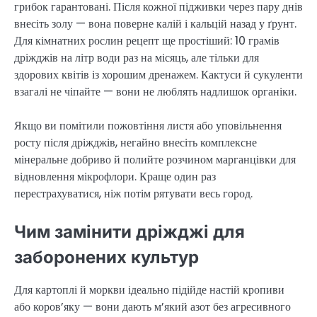
грибок гарантовані. Після кожної підживки через пару днів
внесіть золу — вона поверне калій і кальцій назад у ґрунт.
Для кімнатних рослин рецепт ще простіший: 10 грамів
дріжджів на літр води раз на місяць, але тільки для
здорових квітів із хорошим дренажем. Кактуси й сукуленти
взагалі не чіпайте — вони не люблять надлишок органіки.
Якщо ви помітили пожовтіння листя або уповільнення
росту після дріжджів, негайно внесіть комплексне
мінеральне добриво й полийте розчином марганцівки для
відновлення мікрофлори. Краще один раз
перестрахуватися, ніж потім рятувати весь город.
Чим замінити дріжджі для
заборонених культур
Для картоплі й моркви ідеально підійде настій кропиви
або коров’яку — вони дають м’який азот без агресивного