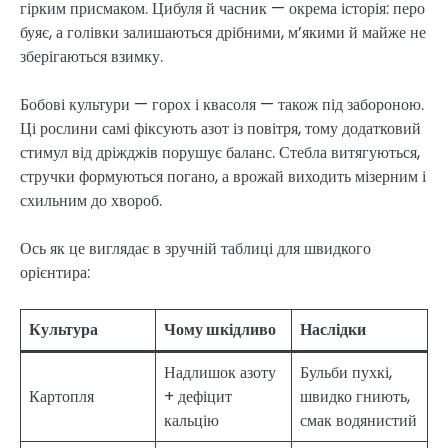
гірким присмаком. Цибуля й часник — окрема історія: перо
буяє, а голівки залишаються дрібними, м’якими й майже не
зберігаються взимку.
Бобові культури — горох і квасоля — також під забороною.
Ці рослини самі фіксують азот із повітря, тому додатковий
стимул від дріжджів порушує баланс. Стебла витягуються,
стручки формуються погано, а врожай виходить мізерним і
схильним до хвороб.
Ось як це виглядає в зручній таблиці для швидкого
орієнтира:
Культура
Чому шкідливо
Наслідки
Надлишок азоту
Бульби пухкі,
Картопля
+ дефіцит
швидко гниють,
кальцію
смак водянистий