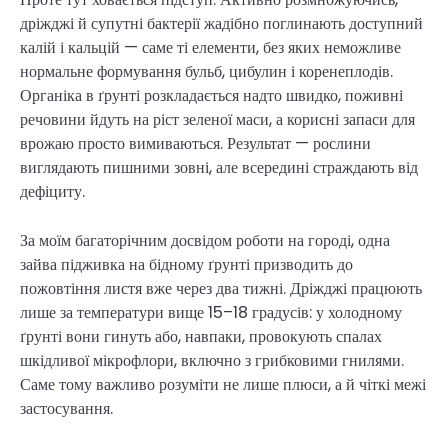
дріжджі й супутні бактерії жадібно поглинають доступний
калій і кальцій — саме ті елементи, без яких неможливе
нормальне формування бульб, цибулин і коренеплодів.
Органіка в ґрунті розкладається надто швидко, поживні
речовини йдуть на ріст зеленої маси, а корисні запаси для
врожаю просто вимиваються. Результат — рослини
виглядають пишними зовні, але всередині страждають від
дефіциту.
За моїм багаторічним досвідом роботи на городі, одна
зайва підживка на бідному ґрунті призводить до
пожовтіння листя вже через два тижні. Дріжджі працюють
лише за температури вище 15–18 градусів: у холодному
ґрунті вони гинуть або, навпаки, провокують спалах
шкідливої мікрофлори, включно з грибковими гнилями.
Саме тому важливо розуміти не лише плюси, а й чіткі межі
застосування.