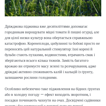
Дріжджова підживка вже десятиліттями допомагає
городникам вирощувати міцні томати й пишні огурці, але
для цілої низки культур вона обертається справжньою
катастрофою. Коренеплоди, цибулинні та бобові просто не
переносять цей натуральний стимулятор: їхні корені й
бульби стають пухкими, водянистими, втрачають смак і
зберігаються всього кілька тижнів. Замість багатого
врожаю ви отримуєте масу зелені та розчарування, адже
дріжджі активно споживають калій і кальцій із ґрунту,
залишаючи рослини голодними.
Особливо небезпечно таке підживлення на бідних ґрунтах
або в холодну погоду — ефект виходить зворотним, і
посадки починають чахнути на очах. Досвідчені садівники
знають: без компенсації у вигляді золи чи яєчної