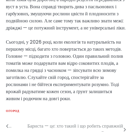
вуст в уста. Вона справді творить дива з пасльонових і
гарбузових, змушуючи рослини цвісти й плодоносити з
подвійною силою. Але саме тому так важливо знати межі:
дріжджі — це потужний інструмент, а не універсальні ліки.
Сьогодні, у 2026 році, коли екологія та натуральність на
першому місці, багато хто повертається до таких методів.
Головне — підходити з головою. Один правильний полив
томатів може подарувати вам відро соковитих плодів, а
помилка на грядці з часником — зіпсувати всю зимову
заготівлю. Слухайте свій город, спостерігайте за
рослинами і не бійтеся експериментувати розумно. Тоді
врожай радуватиме кожен сезон, а ґрунт залишиться
живим і родючим на довгі роки.
ОГОРОД
...
Бариста — це: хто такий і що робить справжній
Post