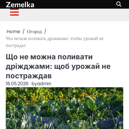
Zemelka
Skip
to
content
Home
Огород
Что нельзя поливать дрожжами: чтобы урожай не
пострадал
Що не можна поливати
дріжджами: щоб урожай не
постраждав
18.05.2026
by
admin