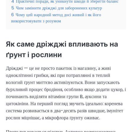
4
Практичні поради, як уникнути шкоди й зберегти баланс
5
Чим замінити дріжджі для заборонених культур
6
Чому цей народний метод досі живий і як його
використовувати з розумом
Як саме дріжджі впливають на
ґрунт і рослини
Дріжджі — це не просто пакетик із магазину, а живі
одноклітинні грибки, які при потраплянні в теплий
вологий ґрунт миттєво активізуються. Вони запускають
бурхливий процес бродіння, особливо якщо додати цукор, і
починають виділяти вітаміни групи B, ауксини та
цитокініни. На перший погляд звучить ідеально: коренева
система розвивається в два-десять разів швидше, імунітет
рослин міцнішає, а мікрофлора ґрунту оживає.
Проте тут ховається підступ. Активно розмножуючись,