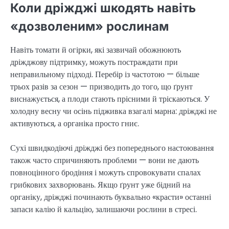
Коли дріжджі шкодять навіть
«дозволеним» рослинам
Навіть томати й огірки, які зазвичай обожнюють
дріжджову підтримку, можуть постраждати при
неправильному підході. Перебір із частотою — більше
трьох разів за сезон — призводить до того, що ґрунт
виснажується, а плоди стають прісними й тріскаються. У
холодну весну чи осінь підживка взагалі марна: дріжджі не
активуються, а органіка просто гниє.
Сухі швидкодіючі дріжджі без попереднього настоювання
також часто спричиняють проблеми — вони не дають
повноцінного бродіння і можуть спровокувати спалах
грибкових захворювань. Якщо ґрунт уже бідний на
органіку, дріжджі починають буквально «красти» останні
запаси калію й кальцію, залишаючи рослини в стресі.