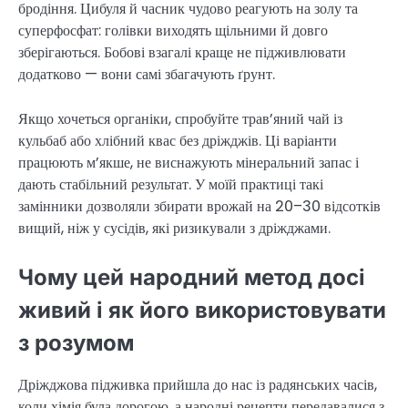
бродіння. Цибуля й часник чудово реагують на золу та
суперфосфат: голівки виходять щільними й довго
зберігаються. Бобові взагалі краще не підживлювати
додатково — вони самі збагачують ґрунт.
Якщо хочеться органіки, спробуйте трав’яний чай із
кульбаб або хлібний квас без дріжджів. Ці варіанти
працюють м’якше, не виснажують мінеральний запас і
дають стабільний результат. У моїй практиці такі
замінники дозволяли збирати врожай на 20–30 відсотків
вищий, ніж у сусідів, які ризикували з дріжджами.
Чому цей народний метод досі
живий і як його використовувати
з розумом
Дріжджова підживка прийшла до нас із радянських часів,
коли хімія була дорогою, а народні рецепти передавалися з