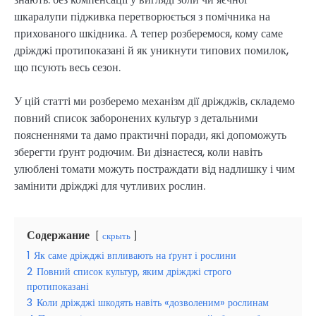
шкаралупи підживка перетворюється з помічника на
прихованого шкідника. А тепер розберемося, кому саме
дріжджі протипоказані й як уникнути типових помилок,
що псують весь сезон.
У цій статті ми розберемо механізм дії дріжджів, складемо
повний список заборонених культур з детальними
поясненнями та дамо практичні поради, які допоможуть
зберегти ґрунт родючим. Ви дізнаєтеся, коли навіть
улюблені томати можуть постраждати від надлишку і чим
замінити дріжджі для чутливих рослин.
Содержание
скрыть
1
Як саме дріжджі впливають на ґрунт і рослини
2
Повний список культур, яким дріжджі строго
протипоказані
3
Коли дріжджі шкодять навіть «дозволеним» рослинам