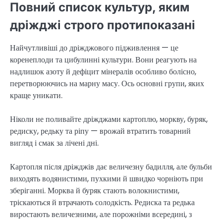
Повний список культур, яким
дріжджі строго протипоказані
Найчутливіші до дріжджового підживлення — це
коренеплоди та цибулинні культури. Вони реагують на
надлишок азоту й дефіцит мінералів особливо болісно,
перетворюючись на марну масу. Ось основні групи, яких
краще уникати.
Ніколи не поливайте дріжджами картоплю, моркву, буряк,
редиску, редьку та ріпу — врожай втратить товарний
вигляд і смак за лічені дні.
Картопля після дріжджів дає величезну бадилля, але бульби
виходять водянистими, пухкими й швидко чорніють при
зберіганні. Морква й буряк стають волокнистими,
тріскаються й втрачають солодкість. Редиска та редька
виростають величезними, але порожніми всередині, з