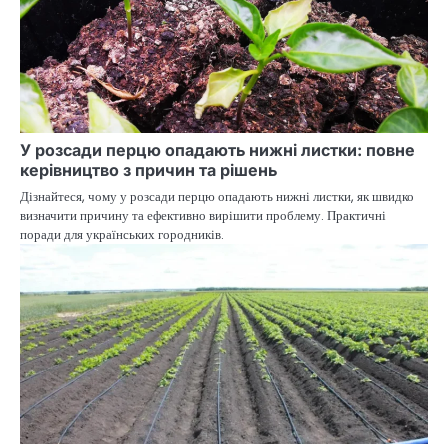
У розсади перцю опадають нижні листки: повне
керівництво з причин та рішень
Дізнайтеся, чому у розсади перцю опадають нижні листки, як швидко
визначити причину та ефективно вирішити проблему. Практичні
поради для українських городників.