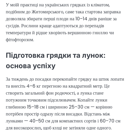
У моїй практиці на українських грядках із кліматом,
подібним до Житомирського, саме така стартова заправка
дозволяла збирати перші плоди на 10–14 днів раніше за
сусідів. Рослини краще адаптуються до перепадів
температури й рідше хворіють вершинною гниллю чи
фітофторозом.
Підготовка грядки та лунок:
основа успіху
За тиждень до посадки перекопайте грядку на штик лопати
та внесіть 4–6 кг перегною на квадратний метр. Це
створить загальний фон родючості, а лунка стане
потужним точковим підсилювачем. Копайте лунки
глибиною 15–18 см і шириною 25–30 см — корінню
потрібен простір одразу після висадки. Відстань між
лунками — 40–50 см для компактних сортів і 60–70 см
для високорослих, щоб кущі не затіняли одне одного.