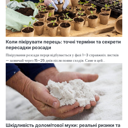
Коли пікірувати перець: точні терміни та секрети
пересадки розсади
Пікірування розсади перця відбувається у фазі 1–3 справжніх листків
— зазвичай через 15–25 днів після появи сходів. Саме в цей…
Шкідливість доломітової муки: реальні ризики та