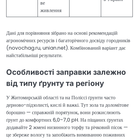
ве
живлення
Дані для порівняння зібрано на основі рекомендацій
агрономічних ресурсів і багаторічного досвіду городників
(novochag.ru, unian.net). Комбінований варіант дає
найстабільніші результати.
Особливості заправки залежно
від типу ґрунту та регіону
У Житомирській області та на Поліссі ґрунти часто
дерново-підзолисті, кислі й важкі. Тут зола та доломітове
борошно — справжній порятунок, вони розкислюють
ґрунт до комфортних 6,0–7,0 pH. На піщаних ґрунтах
додавайте 2 жмені низинного торфу та річковий пісок —
це збереже вологу та запобіжить вимиванню поживних