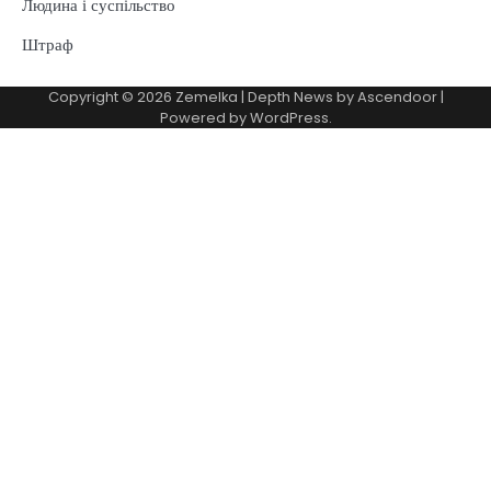
Людина і суспільство
Штраф
Copyright © 2026
Zemelka
| Depth News by
Ascendoor
|
Powered by
WordPress
.