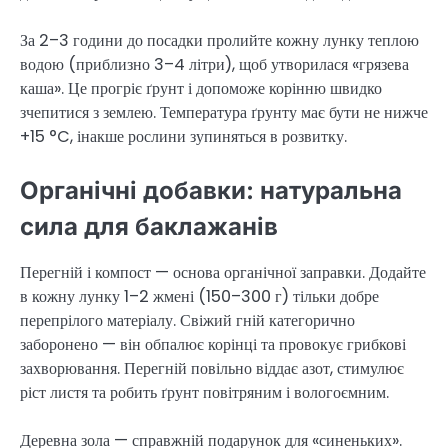
За 2–3 години до посадки пролийте кожну лунку теплою
водою (приблизно 3–4 літри), щоб утворилася «грязева
каша». Це прогріє ґрунт і допоможе корінню швидко
зчепитися з землею. Температура ґрунту має бути не нижче
+15 °C, інакше рослини зупиняться в розвитку.
Органічні добавки: натуральна
сила для баклажанів
Перегній і компост — основа органічної заправки. Додайте
в кожну лунку 1–2 жмені (150–300 г) тільки добре
перепрілого матеріалу. Свіжий гній категорично
заборонено — він обпалює корінці та провокує грибкові
захворювання. Перегній повільно віддає азот, стимулює
ріст листя та робить ґрунт повітряним і вологоємним.
Деревна зола — справжній подарунок для «синеньких».