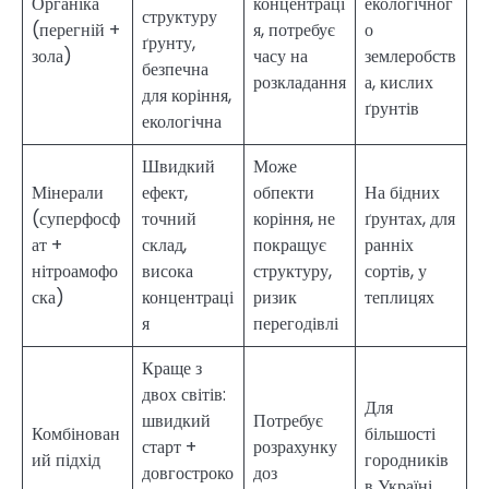
Органіка
концентраці
екологічног
структуру
(перегній +
я, потребує
о
ґрунту,
зола)
часу на
землеробств
безпечна
розкладання
а, кислих
для коріння,
ґрунтів
екологічна
Швидкий
Може
Мінерали
ефект,
обпекти
На бідних
(суперфосф
точний
коріння, не
ґрунтах, для
ат +
склад,
покращує
ранніх
нітроамофо
висока
структуру,
сортів, у
ска)
концентраці
ризик
теплицях
я
перегодівлі
Краще з
двох світів:
Для
швидкий
Потребує
Комбінован
більшості
старт +
розрахунку
ий підхід
городників
довгостроко
доз
в Україні