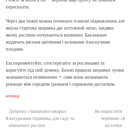
пересихати.
Через два тижні можна починати планові підживлення, але
якісна стартова заправка дає потужний запас, завдяки
якому рослини почуваються впевнено. Баклажани
віддячать рясним цвітінням і великими блискучими
плодами.
Експериментуйте, спостерігайте за рослинами та
коригуйте під свій ділянку. Базові правила заправки лунки
залишаються незмінними — саме вони визначають
різницю між середнім урожаєм і справжнім достатком.
ОГОРОД
Добриво з бананової шкірки:
Як виростити
Post
натуральна підживка для саду та
черешню з
navigation
кімнатних рослин
кісточки