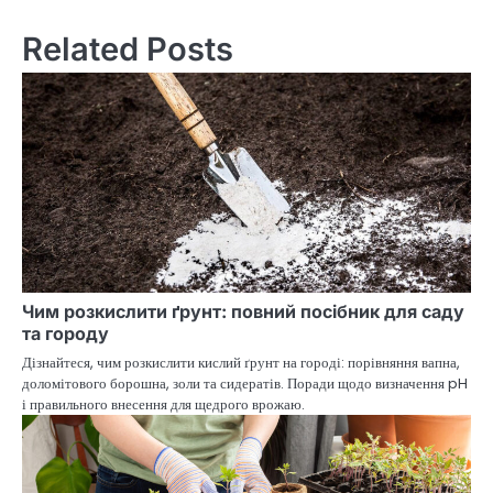
Related Posts
Чим розкислити ґрунт: повний посібник для саду
та городу
Дізнайтеся, чим розкислити кислий ґрунт на городі: порівняння вапна,
доломітового борошна, золи та сидератів. Поради щодо визначення pH
і правильного внесення для щедрого врожаю.