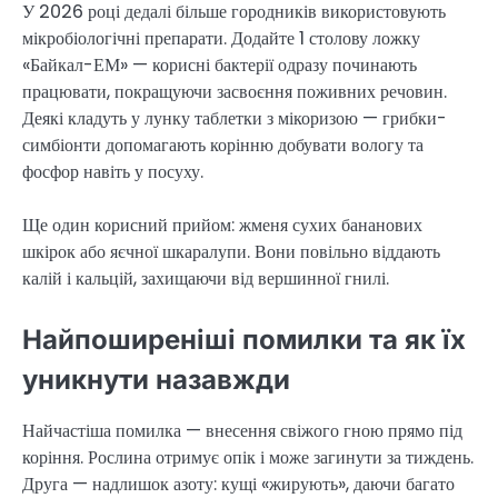
У 2026 році дедалі більше городників використовують
мікробіологічні препарати. Додайте 1 столову ложку
«Байкал-ЕМ» — корисні бактерії одразу починають
працювати, покращуючи засвоєння поживних речовин.
Деякі кладуть у лунку таблетки з мікоризою — грибки-
симбіонти допомагають корінню добувати вологу та
фосфор навіть у посуху.
Ще один корисний прийом: жменя сухих бананових
шкірок або яєчної шкаралупи. Вони повільно віддають
калій і кальцій, захищаючи від вершинної гнилі.
Найпоширеніші помилки та як їх
уникнути назавжди
Найчастіша помилка — внесення свіжого гною прямо під
коріння. Рослина отримує опік і може загинути за тиждень.
Друга — надлишок азоту: кущі «жирують», даючи багато