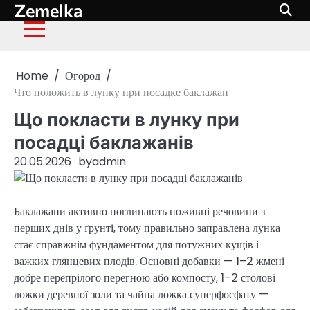
Zemelka
Skip
to
content
Home
Огород
Что положить в лунку при посадке баклажан
Що покласти в лунку при
посадці баклажанів
20.05.2026
by
admin
Баклажани активно поглинають поживні речовини з
перших днів у ґрунті, тому правильно заправлена лунка
стає справжнім фундаментом для потужних кущів і
важких глянцевих плодів. Основні добавки — 1–2 жмені
добре перепрілого перегною або компосту, 1–2 столові
ложки деревної золи та чайна ложка суперфосфату —