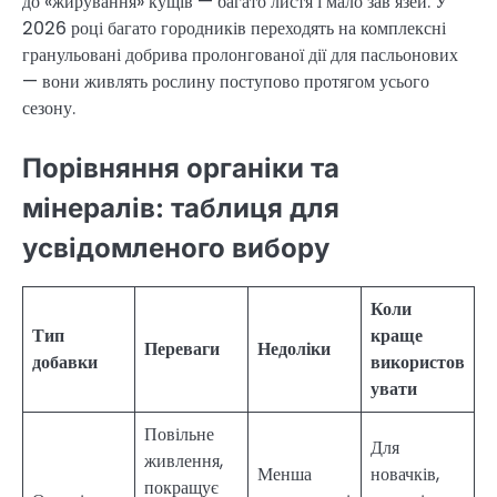
до «жирування» кущів — багато листя і мало зав’язей. У
2026 році багато городників переходять на комплексні
гранульовані добрива пролонгованої дії для пасльонових
— вони живлять рослину поступово протягом усього
сезону.
Порівняння органіки та
мінералів: таблиця для
усвідомленого вибору
Коли
Тип
краще
Переваги
Недоліки
добавки
використов
увати
Повільне
Для
живлення,
Менша
новачків,
покращує