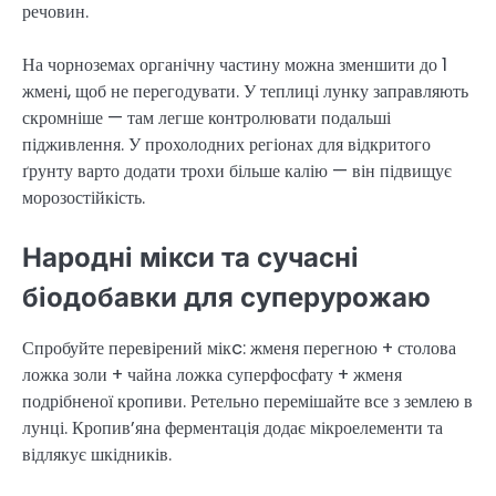
речовин.
На чорноземах органічну частину можна зменшити до 1
жмені, щоб не перегодувати. У теплиці лунку заправляють
скромніше — там легше контролювати подальші
підживлення. У прохолодних регіонах для відкритого
ґрунту варто додати трохи більше калію — він підвищує
морозостійкість.
Народні мікси та сучасні
біодобавки для суперурожаю
Спробуйте перевірений мікc: жменя перегною + столова
ложка золи + чайна ложка суперфосфату + жменя
подрібненої кропиви. Ретельно перемішайте все з землею в
лунці. Кропив’яна ферментація додає мікроелементи та
відлякує шкідників.