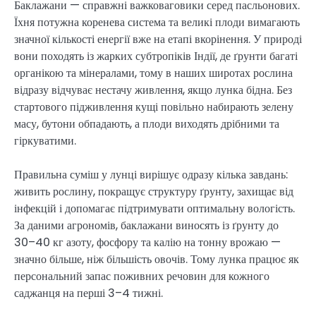
Баклажани — справжні важковаговики серед пасльонових.
Їхня потужна коренева система та великі плоди вимагають
значної кількості енергії вже на етапі вкорінення. У природі
вони походять із жарких субтропіків Індії, де ґрунти багаті
органікою та мінералами, тому в наших широтах рослина
відразу відчуває нестачу живлення, якщо лунка бідна. Без
стартового підживлення кущі повільно набирають зелену
масу, бутони обпадають, а плоди виходять дрібними та
гіркуватими.
Правильна суміш у лунці вирішує одразу кілька завдань:
живить рослину, покращує структуру ґрунту, захищає від
інфекцій і допомагає підтримувати оптимальну вологість.
За даними агрономів, баклажани виносять із ґрунту до
30–40 кг азоту, фосфору та калію на тонну врожаю —
значно більше, ніж більшість овочів. Тому лунка працює як
персональний запас поживних речовин для кожного
саджанця на перші 3–4 тижні.