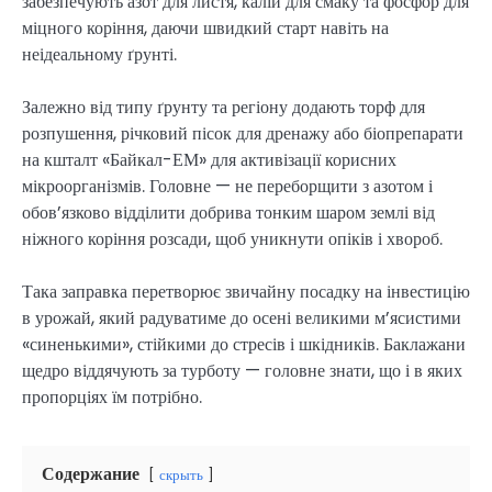
забезпечують азот для листя, калій для смаку та фосфор для
міцного коріння, даючи швидкий старт навіть на
неідеальному ґрунті.
Залежно від типу ґрунту та регіону додають торф для
розпушення, річковий пісок для дренажу або біопрепарати
на кшталт «Байкал-ЕМ» для активізації корисних
мікроорганізмів. Головне — не переборщити з азотом і
обов’язково відділити добрива тонким шаром землі від
ніжного коріння розсади, щоб уникнути опіків і хвороб.
Така заправка перетворює звичайну посадку на інвестицію
в урожай, який радуватиме до осені великими м’ясистими
«синенькими», стійкими до стресів і шкідників. Баклажани
щедро віддячують за турботу — головне знати, що і в яких
пропорціях їм потрібно.
Содержание
скрыть