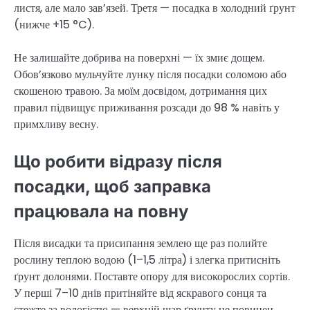
листя, але мало зав’язей. Третя — посадка в холодний ґрунт
(нижче +15 °C).
Не залишайте добрива на поверхні — їх змиє дощем.
Обов’язково мульчуйте лунку після посадки соломою або
скошеною травою. За моїм досвідом, дотримання цих
правил підвищує приживання розсади до 98 % навіть у
примхливу весну.
Що робити відразу після
посадки, щоб заправка
працювала на повну
Після висадки та присипання землею ще раз полийте
рослину теплою водою (1–1,5 літра) і злегка притисніть
ґрунт долонями. Поставте опору для високорослих сортів.
У перші 7–10 днів притіняйте від яскравого сонця та
стежте за вологістю — верхній шар ґрунту не повинен