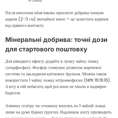
в спеку.
Після внесення обов’язково присипте добрива тонким
шаром (2–3 см) звичайної землі — це захистить коріння
від прямого контакту.
Мінеральні добрива: точні дози
для стартового поштовху
Для швидкого ефекту додайте в лунку чайну ложку
суперфосфату. Фосфор стимулює розвиток кореневої
системи та закладання квіткових бруньок. Можна також
використати 1 чайну ложку нітроамофоски (NPK 16:16:16).
Азоту в ній небагато, щоб рослини не пішли в надмірне
бадилля.
Аміачну селітру чи сечовину вносять по 1 чайній ложці
лише на дуже бідних ґрунтах. Надлишок азоту призводить