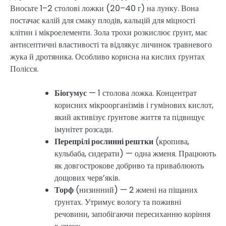
Вносьте 1–2 столові ложки (20–40 г) на лунку. Вона
постачає калій для смаку плодів, кальцій для міцності
клітин і мікроелементи. Зола трохи розкислює ґрунт, має
антисептичні властивості та відлякує личинок травневого
жука й дротяника. Особливо корисна на кислих ґрунтах
Полісся.
Біогумус
— 1 столова ложка. Концентрат
корисних мікроорганізмів і гумінових кислот,
який активізує ґрунтове життя та підвищує
імунітет розсади.
Перепрілі рослинні рештки
(кропива,
кульбаба, сидерати) — одна жменя. Працюють
як довгострокове добриво та приваблюють
дощових черв’яків.
Торф
(низинний) — 2 жмені на піщаних
ґрунтах. Утримує вологу та поживні
речовини, запобігаючи пересиханню коріння