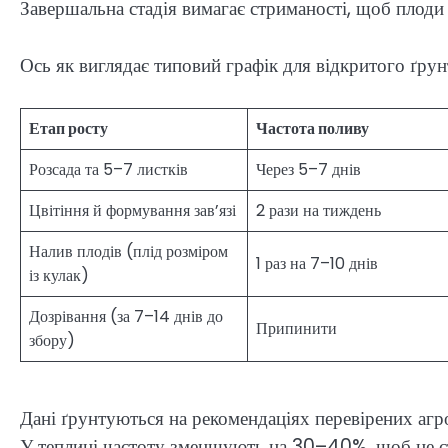
Завершальна стадія вимагає стриманості, щоб плоди
Ось як виглядає типовий графік для відкритого ґрун
Етап росту
Частота поливу
Розсада та 5–7 листків
Через 5–7 днів
Цвітіння й формування зав’язі
2 рази на тиждень
Налив плодів (плід розміром
1 раз на 7–10 днів
із кулак)
Дозрівання (за 7–14 днів до
Припинити
збору)
Дані ґрунтуються на рекомендаціях перевірених аг
У теплиці частоту зменшують на 30–40%, щоб не с