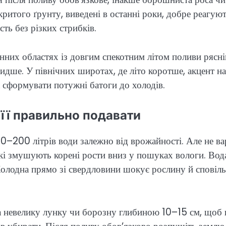
ритого ґрунту, виведені в останні роки, добре реагуют
сть без різких стрибків.
денних областях із довгим спекотним літом поливи рясні
идше. У північних широтах, де літо коротше, акцент на
 сформувати потужні батоги до холодів.
 її правильно подавати
50–200 літрів води залежно від врожайності. Але не ва
 які змушують корені рости вниз у пошуках вологи. Вод
олодна прямо зі свердловини шокує рослину й сповіл
ща невелику лунку чи борозну глибиною 10–15 см, щоб 