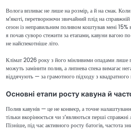
Волога впливає не лише на розмір, а й на смак. Кол
м’якоті, перетворюючи звичайний плід на справжній д
сезон із неправильним поливом коштував мені 15% 
я почав суворо стежити за етапами, кавуни вагою по
не найспекотніше літо.
Клімат 2026 року з його мінливими опадами лише п
можуть замінити полив, а липнева спека вимагає не
віддячують — за грамотного підходу з квадратного 
Основні етапи росту кавуна й час
Полив кавунів — це не конвеєр, а точне налаштуванн
тільки вкорінюється чи з’являються перші справжні л
Пізніше, під час активного росту батогів, частота зни