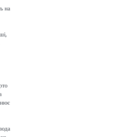
ь на
ші,
рто
а
ьнює
вода