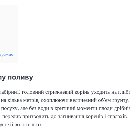
 врожаю
му поливу
лабіринт: головний стрижневий корінь уходить на глиб
и на кілька метрів, охоплюючи величезний об’єм ґрунту.
посуху, але без води в критичні моменти плоди дрібні
 перелив призводить до загнивання коренів і спалахів
не й вологе літо.