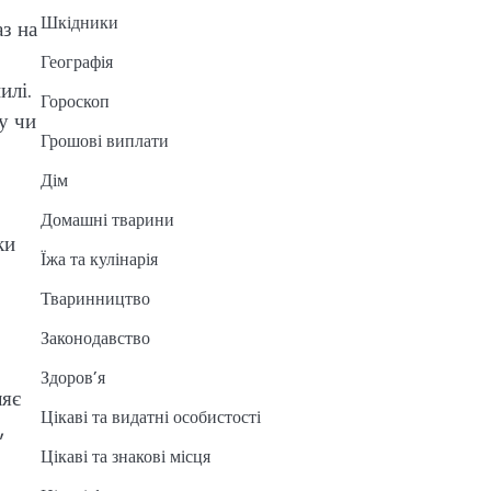
Шкідники
з на
Географія
илі.
Гороскоп
у чи
Грошові виплати
Дім
Домашні тварини
ки
Їжа та кулінарія
.
Тваринництво
Законодавство
Здоров’я
ляє
Цікаві та видатні особистості
,
Цікаві та знакові місця