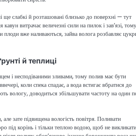
і ще слабкі й розташовані близько до поверхні — тут
 кавун витрачає величезні сили на пилок і зав’язі, том
и плоди вже наливаються, зайва волога розбавляє цукр
рунті й теплиці
нцем і несподіваними зливами, тому полив має бути
вечері, коли спека спадає, а вода встигає вбратися до
ають вологу, доводиться збільшувати частоту на один п
, але зате підвищена вологість повітря. Поливати
ро під корінь і тільки теплою водою, щоб не викликат
я після поливу обов’язкове, інакше борошниста роса чи