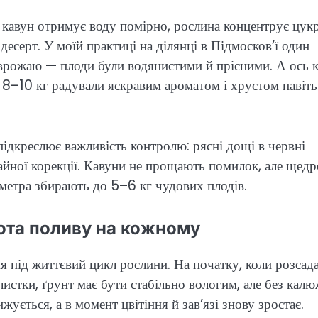
и кавун отримує воду помірно, рослина концентрує цук
есерт. У моїй практиці на ділянці в Підмосков’ї один
врожаю — плоди були водянистими й прісними. А ось 
 8–10 кг радували яскравим ароматом і хрустом навіть
ідкреслює важливість контролю: рясні дощі в червні
гайної корекції. Кавуни не прощають помилок, але щедр
метра збирають до 5–6 кг чудових плодів.
тота поливу на кожному
я під життєвий цикл рослини. На початку, коли розсад
истки, ґрунт має бути стабільно вологим, але без калю
жується, а в момент цвітіння й зав’язі знову зростає.