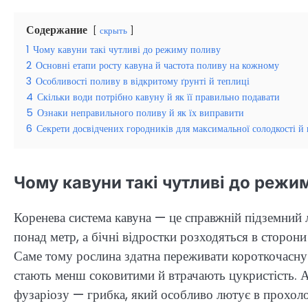
Содержание
скрыть
1
Чому кавуни такі чутливі до режиму поливу
2
Основні етапи росту кавуна й частота поливу на кожному
3
Особливості поливу в відкритому ґрунті й теплиці
4
Скільки води потрібно кавуну й як її правильно подавати
5
Ознаки неправильного поливу й як їх виправити
6
Секрети досвідчених городників для максимальної солодкості й
Чому кавуни такі чутливі до режи
Коренева система кавуна — це справжній підземний 
понад метр, а бічні відростки розходяться в сторон
Саме тому рослина здатна переживати короткочасну 
стають менш соковитими й втрачають цукристість. А
фузаріозу — грибка, який особливо лютує в прохолод