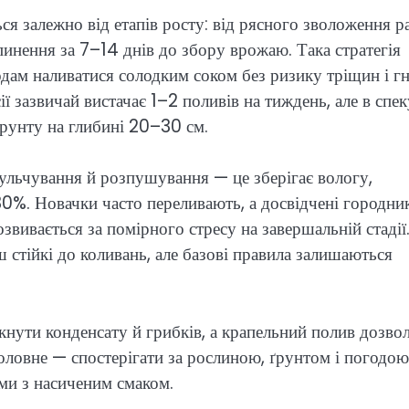
я залежно від етапів росту: від рясного зволоження ра
инення за 7–14 днів до збору врожаю. Така стратегія
дам наливатися солодким соком без ризику тріщин і гн
ї зазвичай вистачає 1–2 поливів на тиждень, але в спек
ґрунту на глибині 20–30 см.
мульчування й розпушування — це зберігає вологу,
0%. Новачки часто переливають, а досвідчені городни
звивається за помірного стресу на завершальній стадії
стійкі до коливань, але базові правила залишаються
кнути конденсату й грибків, а крапельний полив дозво
ловне — спостерігати за рослиною, ґрунтом і погодою
ми з насиченим смаком.