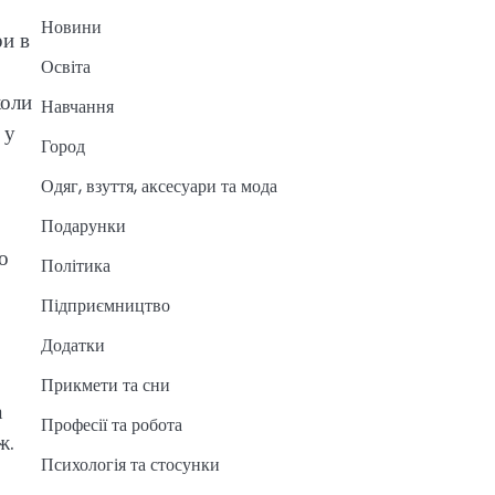
Новини
ри в
Освіта
коли
Навчання
 у
Город
Одяг, взуття, аксесуари та мода
Подарунки
о
Політика
Підприємництво
Додатки
Прикмети та сни
а
Професії та робота
ж.
Психологія та стосунки