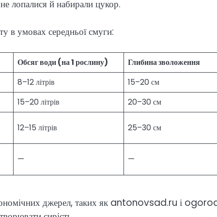
 не лопалися й набирали цукор.
ту в умовах середньої смуги:
Обсяг води (на 1 рослину)
Глибина зволоження
8–12 літрів
15–20 см
15–20 літрів
20–30 см
12–15 літрів
25–30 см
—
—
рономічних джерел, таких як antonovsad.ru і ogorod
творювати сирість.