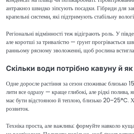
антракноз швидко зіпсують посадки. Гібриди для зак
крапельні системи, які підтримують стабільну вологі
Регіональні відмінності теж відіграють роль. У пів
але коротші за тривалістю — ґрунт прогрівається шв
ранньому рясному зволоженні, щоб рослина встигла
Скільки води потрібно кавуну й як
Одне доросле растіння за сезон споживає близько 1
лити все одразу — краще глибокі, але рідкі полива,
має бути відстояною й теплою, близько 20–25°C. Х
розвиток.
Техніка проста, але важлива: формуйте навколо ку