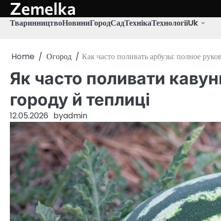
Zemelka
Skip
to
Тваринництво
Новини
Город
Сад
Техніка
Технології
Uk
content
Home
Огород
Как часто поливать арбузы: полное руко
Як часто поливати кавун
городу й теплиці
12.05.2026
by
admin