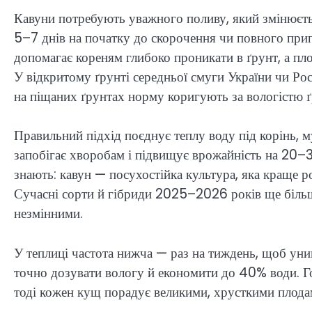
Кавуни потребують уважного поливу, який змінюєтьс
5–7 днів на початку до скорочення чи повного прип
допомагає кореням глибоко проникати в ґрунт, а пло
У відкритому ґрунті середньої смуги України чи Росі
на піщаних ґрунтах норму коригують за вологістю 
Правильний підхід поєднує теплу воду під корінь, 
запобігає хворобам і підвищує врожайність на 20–3
знають: кавун — посухостійка культура, яка краще ро
Сучасні сорти й гібриди 2025–2026 років ще більш 
незмінними.
У теплиці частота нижча — раз на тиждень, щоб уни
точно дозувати вологу й економити до 40% води. Го
тоді кожен кущ порадує великими, хрусткими плода