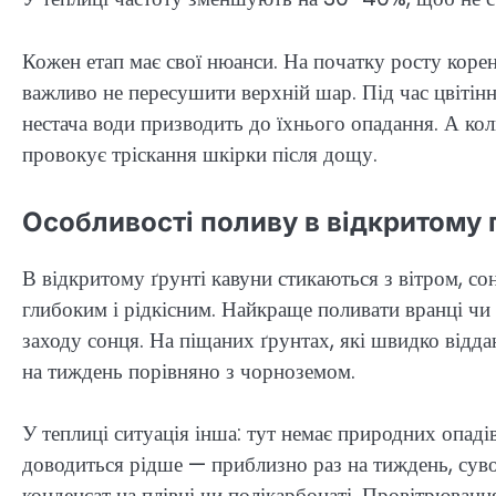
Кожен етап має свої нюанси. На початку росту корен
важливо не пересушити верхній шар. Під час цвітіння
нестача води призводить до їхнього опадання. А кол
провокує тріскання шкірки після дощу.
Особливості поливу в відкритому ґ
В відкритому ґрунті кавуни стикаються з вітром, со
глибоким і рідкісним. Найкраще поливати вранці чи в
заходу сонця. На піщаних ґрунтах, які швидко відд
на тиждень порівняно з чорноземом.
У теплиці ситуація інша: тут немає природних опадів
доводиться рідше — приблизно раз на тиждень, суво
конденсат на плівці чи полікарбонаті. Провітрюванн