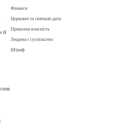
Фінанси
Церковні та святкові дати
у
Приватна власність
и й
Людина і суспільство
Штраф
олив
и