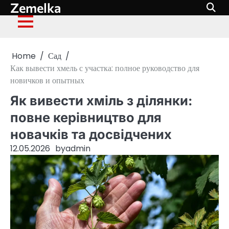
Zemelka
Skip
to
content
Home
Сад
Как вывести хмель с участка: полное руководство для
новичков и опытных
Як вивести хміль з ділянки:
повне керівництво для
новачків та досвідчених
12.05.2026
by
admin