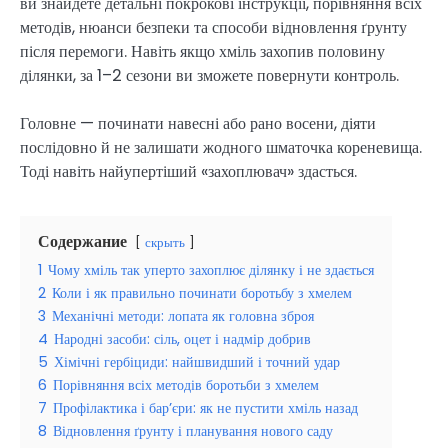
ви знайдете детальні покрокові інструкції, порівняння всіх
методів, нюанси безпеки та способи відновлення ґрунту
після перемоги. Навіть якщо хміль захопив половину
ділянки, за 1–2 сезони ви зможете повернути контроль.
Головне — починати навесні або рано восени, діяти
послідовно й не залишати жодного шматочка кореневища.
Тоді навіть найупертіший «захоплювач» здасться.
Содержание
скрыть
1
Чому хміль так уперто захоплює ділянку і не здається
2
Коли і як правильно починати боротьбу з хмелем
3
Механічні методи: лопата як головна зброя
4
Народні засоби: сіль, оцет і надмір добрив
5
Хімічні гербіциди: найшвидший і точний удар
6
Порівняння всіх методів боротьби з хмелем
7
Профілактика і бар’єри: як не пустити хміль назад
8
Відновлення ґрунту і планування нового саду