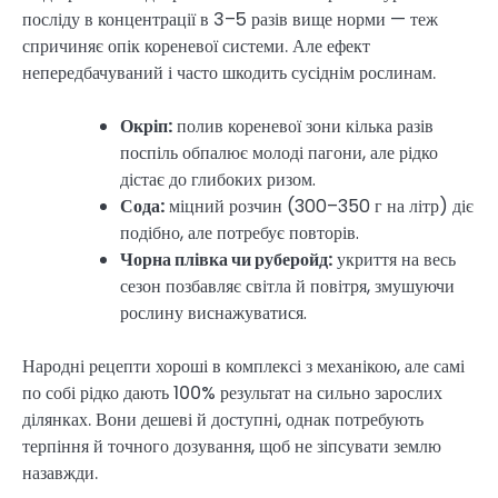
посліду в концентрації в 3–5 разів вище норми — теж
спричиняє опік кореневої системи. Але ефект
непередбачуваний і часто шкодить сусіднім рослинам.
Окріп:
полив кореневої зони кілька разів
поспіль обпалює молоді пагони, але рідко
дістає до глибоких ризом.
Сода:
міцний розчин (300–350 г на літр) діє
подібно, але потребує повторів.
Чорна плівка чи руберойд:
укриття на весь
сезон позбавляє світла й повітря, змушуючи
рослину виснажуватися.
Народні рецепти хороші в комплексі з механікою, але самі
по собі рідко дають 100% результат на сильно зарослих
ділянках. Вони дешеві й доступні, однак потребують
терпіння й точного дозування, щоб не зіпсувати землю
назавжди.