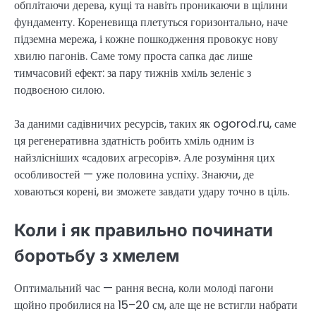
обплітаючи дерева, кущі та навіть проникаючи в щілини
фундаменту. Кореневища плетуться горизонтально, наче
підземна мережа, і кожне пошкодження провокує нову
хвилю пагонів. Саме тому проста сапка дає лише
тимчасовий ефект: за пару тижнів хміль зеленіє з
подвоєною силою.
За даними садівничих ресурсів, таких як ogorod.ru, саме
ця регенеративна здатність робить хміль одним із
найзлісніших «садових агресорів». Але розуміння цих
особливостей — уже половина успіху. Знаючи, де
ховаються корені, ви зможете завдати удару точно в ціль.
Коли і як правильно починати
боротьбу з хмелем
Оптимальний час — рання весна, коли молоді пагони
щойно пробилися на 15–20 см, але ще не встигли набрати