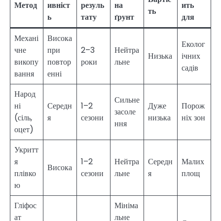
Метод
ивніст
резуль
на
ить
ть
ь
тату
ґрунт
для
Механі
Висока
Еколог
чне
при
2–3
Нейтра
Низька
ічних
викопу
повтор
роки
льне
садів
вання
енні
Народ
Сильне
ні
Середн
1–2
Дуже
Порож
засоле
(сіль,
я
сезони
низька
ніх зон
ння
оцет)
Укритт
я
1–2
Нейтра
Середн
Малих
Висока
плівко
сезони
льне
я
площ
ю
Гліфос
Мініма
ат
льне