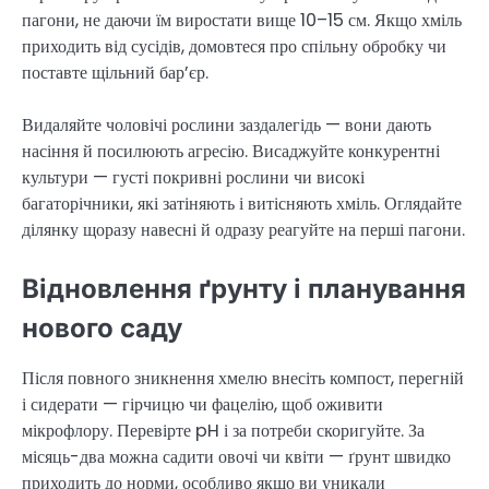
пагони, не даючи їм виростати вище 10–15 см. Якщо хміль
приходить від сусідів, домовтеся про спільну обробку чи
поставте щільний бар’єр.
Видаляйте чоловічі рослини заздалегідь — вони дають
насіння й посилюють агресію. Висаджуйте конкурентні
культури — густі покривні рослини чи високі
багаторічники, які затіняють і витісняють хміль. Оглядайте
ділянку щоразу навесні й одразу реагуйте на перші пагони.
Відновлення ґрунту і планування
нового саду
Після повного зникнення хмелю внесіть компост, перегній
і сидерати — гірчицю чи фацелію, щоб оживити
мікрофлору. Перевірте pH і за потреби скоригуйте. За
місяць-два можна садити овочі чи квіти — ґрунт швидко
приходить до норми, особливо якщо ви уникали