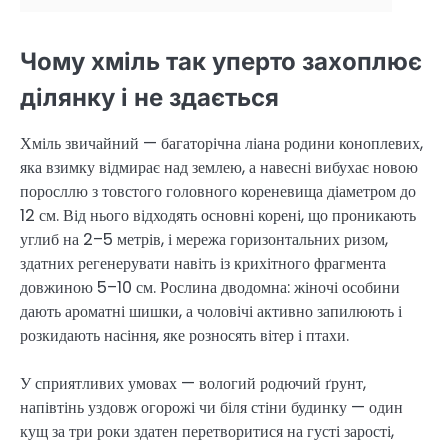
Чому хміль так уперто захоплює
ділянку і не здається
Хміль звичайний — багаторічна ліана родини коноплевих,
яка взимку відмирає над землею, а навесні вибухає новою
поросллю з товстого головного кореневища діаметром до
12 см. Від нього відходять основні корені, що проникають
углиб на 2–5 метрів, і мережа горизонтальних ризом,
здатних регенерувати навіть із крихітного фрагмента
довжиною 5–10 см. Рослина дводомна: жіночі особини
дають ароматні шишки, а чоловічі активно запилюють і
розкидають насіння, яке розносять вітер і птахи.
У сприятливих умовах — вологий родючий ґрунт,
напівтінь уздовж огорожі чи біля стіни будинку — один
кущ за три роки здатен перетворитися на густі зарості,