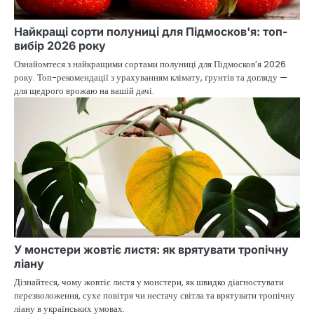
Найкращі сорти полуниці для Підмосков'я: топ-
вибір 2026 року
Ознайомтеся з найкращими сортами полуниці для Підмосков’я 2026
року. Топ-рекомендації з урахуванням клімату, ґрунтів та догляду —
для щедрого врожаю на вашій дачі.
У монстери жовтіє листя: як врятувати тропічну
ліану
Дізнайтеся, чому жовтіє листя у монстери, як швидко діагностувати
перезволоження, сухе повітря чи нестачу світла та врятувати тропічну
ліану в українських умовах.