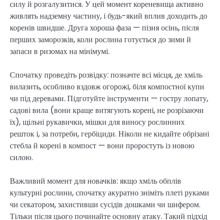
силу й розгалузитися. У цей момент кореневища активно
живлять надземну частину, і будь-який вплив доходить до
коренів швидше. Друга хороша фаза — пізня осінь, після
перших заморозків, коли рослина готується до зими й
запаси в ризомах на мінімумі.
Спочатку проведіть розвідку: позначте всі місця, де хміль
вилазить, особливо вздовж огорожі, біля компостної купи
чи під деревами. Підготуйте інструменти — гостру лопату,
садові вила (вони краще витягують корені, не розрізаючи
їх), щільні рукавички, мішки для виносу рослинних
решток і, за потреби, гербіциди. Ніколи не кидайте обрізані
стебла й корені в компост — вони проростуть із новою
силою.
Важливий момент для новачків: якщо хміль обплів
культурні рослини, спочатку акуратно зніміть плеті руками
чи секатором, захистивши сусідів дошками чи шифером.
Тільки після цього починайте основну атаку. Такий підхід