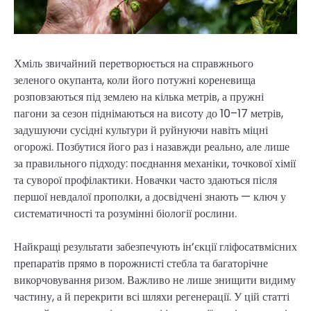
Хміль звичайний перетворюється на справжнього
зеленого окупанта, коли його потужні кореневища
розповзаються під землею на кілька метрів, а пружні
пагони за сезон піднімаються на висоту до 10–17 метрів,
задушуючи сусідні культури й руйнуючи навіть міцні
огорожі. Позбутися його раз і назавжди реально, але лише
за правильного підходу: поєднання механіки, точкової хімії
та суворої профілактики. Новачки часто здаються після
першої невдалої прополки, а досвідчені знають — ключ у
систематичності та розумінні біології рослини.
Найкращі результати забезпечують ін’єкції гліфосатвмісних
препаратів прямо в порожнисті стебла та багаторічне
викорчовування ризом. Важливо не лише знищити видиму
частину, а й перекрити всі шляхи регенерації. У цій статті