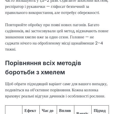
часто збільшують у 1,5–2 рази. Одягайте захисний костюм,
респіратор і рукавички — гліфосат безпечний за
правильного використання, але потребує обережності.
Повторюйте обробку при появі нових пагонів. Багато
садівників, які застосовували цей метод, відзначають повне
зникнення хмелю вже за один сезон. Головне — не
саджати нічого на обробленому місці щонайменше 2–4
тижні.
Порівняння всіх методів
боротьби з хмелем
Щоб обрати підходящий варіант саме для вашого випадку,
подивіться на об’єктивне порівняння. Кожна колонка
враховує реальні відгуки дачників і особливості рослини.
Ефект
Час до
Вплив
Підход
Вартіс