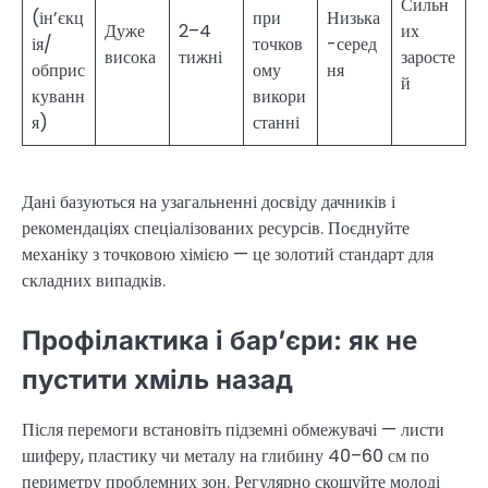
Сильн
(ін’єкц
при
Низька
Дуже
2–4
их
ія/
точков
-серед
висока
тижні
заросте
обприс
ому
ня
й
куванн
викори
я)
станні
Дані базуються на узагальненні досвіду дачників і
рекомендаціях спеціалізованих ресурсів. Поєднуйте
механіку з точковою хімією — це золотий стандарт для
складних випадків.
Профілактика і бар’єри: як не
пустити хміль назад
Після перемоги встановіть підземні обмежувачі — листи
шиферу, пластику чи металу на глибину 40–60 см по
периметру проблемних зон. Регулярно скошуйте молоді