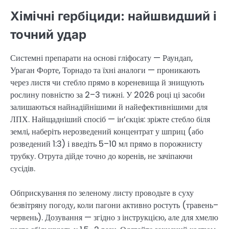
Хімічні гербіциди: найшвидший і
точний удар
Системні препарати на основі гліфосату — Раундап,
Ураган Форте, Торнадо та їхні аналоги — проникають
через листя чи стебло прямо в кореневища й знищують
рослину повністю за 2–3 тижні. У 2026 році ці засоби
залишаються найнадійнішими й найефективнішими для
ЛПХ. Найщадніший спосіб — ін’єкція: зріжте стебло біля
землі, наберіть нерозведений концентрат у шприц (або
розведений 1:3) і введіть 5–10 мл прямо в порожнисту
трубку. Отрута дійде точно до коренів, не зачіпаючи
сусідів.
Обприскування по зеленому листу проводьте в суху
безвітряну погоду, коли пагони активно ростуть (травень–
червень). Дозування — згідно з інструкцією, але для хмелю