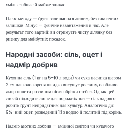
хміль слабшає й майже зникає.
Плюс методу — ґрунт залишається живим, без токсичних
залишків. Мінус — фізичне навантаження й час. Але
результат того вартий: ви отримуєте чисту ділянку без
ризику для майбутніх посадок.
Народні засоби: сіль, оцет і
надмір добрив
Кухонна сіль (1 кг на 5–10 л води) чи суха насипка шаром
2 см навколо кореня швидко висушує рослину, особливо
якщо полити розчином після обрізки стебел. Однак цей
спосіб підходить лише для порожніх зон — сіль надовго
робить ґрунт непридатним для культур. Аналогічно діє
9%-ний оцет, розведений 1:1 з водою й политий під корінь.
Надмір азотних добрив — аміачної селітри чи курячого