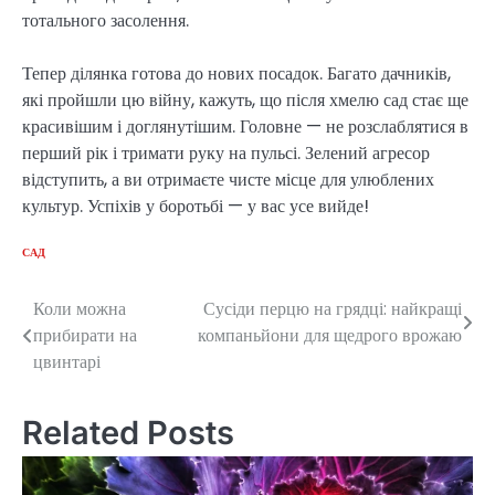
тотального засолення.
Тепер ділянка готова до нових посадок. Багато дачників,
які пройшли цю війну, кажуть, що після хмелю сад стає ще
красивішим і доглянутішим. Головне — не розслаблятися в
перший рік і тримати руку на пульсі. Зелений агресор
відступить, а ви отримаєте чисте місце для улюблених
культур. Успіхів у боротьбі — у вас усе вийде!
САД
Коли можна
Сусіди перцю на грядці: найкращі
Post
прибирати на
компаньйони для щедрого врожаю
navigation
цвинтарі
Related Posts