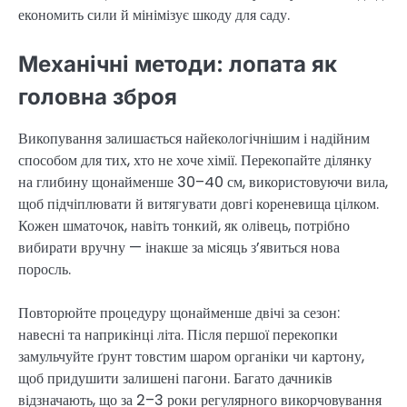
економить сили й мінімізує шкоду для саду.
Механічні методи: лопата як
головна зброя
Викопування залишається найекологічнішим і надійним
способом для тих, хто не хоче хімії. Перекопайте ділянку
на глибину щонайменше 30–40 см, використовуючи вила,
щоб підчіплювати й витягувати довгі кореневища цілком.
Кожен шматочок, навіть тонкий, як олівець, потрібно
вибирати вручну — інакше за місяць з’явиться нова
поросль.
Повторюйте процедуру щонайменше двічі за сезон:
навесні та наприкінці літа. Після першої перекопки
замульчуйте ґрунт товстим шаром органіки чи картону,
щоб придушити залишені пагони. Багато дачників
відзначають, що за 2–3 роки регулярного викорчовування