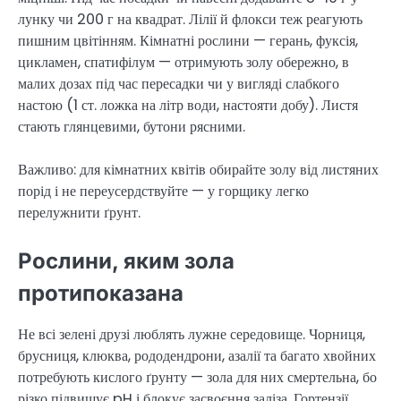
лунку чи 200 г на квадрат. Лілії й флокси теж реагують
пишним цвітінням. Кімнатні рослини — герань, фуксія,
цикламен, спатифілум — отримують золу обережно, в
малих дозах під час пересадки чи у вигляді слабкого
настою (1 ст. ложка на літр води, настояти добу). Листя
стають глянцевими, бутони рясними.
Важливо: для кімнатних квітів обирайте золу від листяних
порід і не переусердствуйте — у горщику легко
перелужнити ґрунт.
Рослини, яким зола
протипоказана
Не всі зелені друзі люблять лужне середовище. Чорниця,
брусниця, клюква, рододендрони, азалії та багато хвойних
потребують кислого ґрунту — зола для них смертельна, бо
різко підвищує pH і блокує засвоєння заліза. Гортензії