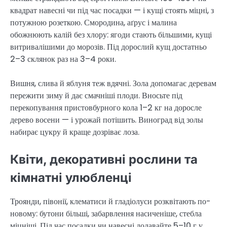
квадрат навесні чи під час посадки — і кущі стоять міцні, з
потужною розеткою. Смородина, аґрус і малина
обожнюють калій без хлору: ягоди стають більшими, кущі
витривалішими до морозів. Під дорослий кущ достатньо
2–3 склянок раз на 3–4 роки.
Вишня, слива й яблуня теж вдячні. Зола допомагає деревам
пережити зиму й дає смачніші плоди. Вносьте під
перекопування пристовбурного кола 1–2 кг на доросле
дерево восени — і урожай потішить. Виноград від золы
набирає цукру й краще дозріває лоза.
Квіти, декоративні рослини та
кімнатні улюбленці
Троянди, півонії, клематиси й гладіолуси розквітають по-
новому: бутони більші, забарвлення насиченіше, стебла
міцніші. Під час посадки чи навесні додавайте 5–10 г у