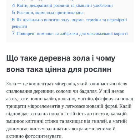
4
Квіти, декоративні рослини та кімнатні улюбленці
5
Рослини, яким зола протипоказана
6
Як правильно вносити золу: норми, терміни та перевірені
рецепти
7
Поширені помилки та лайфхаки для максимальної користі
Що таке деревна зола і чому
вона така цінна для рослин
Зола — це концентрат мінералів, який залишається після
спалювання деревини, соломи чи бадилля. У ній немає
азоту, зате повно калію, кальцію, магнію, фосфору та понад
тридцяти мікроелементів у легкозасвоюваній формі. Калій
відповідає за налив плодів і стійкість до посухи, кальцій
зміцнює клітинні стінки та захищає від гнилей, а магній
допомагає листям залишатися яскраво-зеленими й
активно фотосинтезувати.