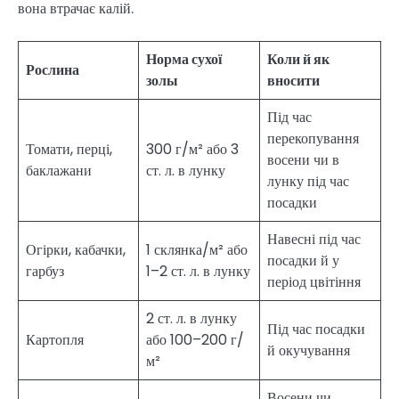
вона втрачає калій.
Норма сухої
Коли й як
Рослина
золы
вносити
Під час
перекопування
Томати, перці,
300 г/м² або 3
восени чи в
баклажани
ст. л. в лунку
лунку під час
посадки
Навесні під час
Огірки, кабачки,
1 склянка/м² або
посадки й у
гарбуз
1–2 ст. л. в лунку
період цвітіння
2 ст. л. в лунку
Під час посадки
Картопля
або 100–200 г/
й окучування
м²
Восени чи