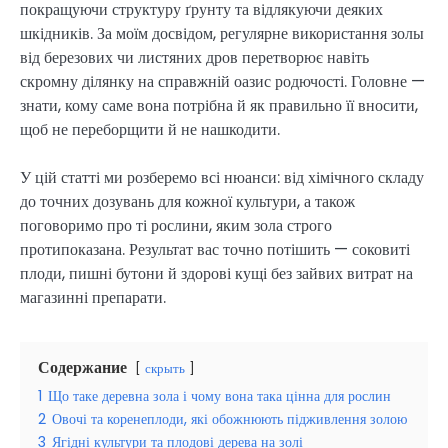
покращуючи структуру ґрунту та відлякуючи деяких
шкідників. За моїм досвідом, регулярне використання золы
від березових чи листяних дров перетворює навіть
скромну ділянку на справжній оазис родючості. Головне —
знати, кому саме вона потрібна й як правильно її вносити,
щоб не переборщити й не нашкодити.
У цій статті ми розберемо всі нюанси: від хімічного складу
до точних дозувань для кожної культури, а також
поговоримо про ті рослини, яким зола строго
протипоказана. Результат вас точно потішить — соковиті
плоди, пишні бутони й здорові кущі без зайвих витрат на
магазинні препарати.
Содержание
скрыть
1
Що таке деревна зола і чому вона така цінна для рослин
2
Овочі та коренеплоди, які обожнюють підживлення золою
3
Ягідні культури та плодові дерева на золі