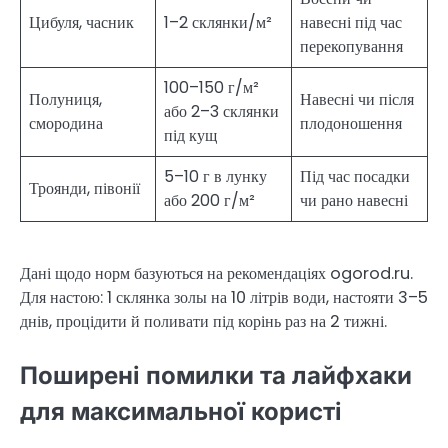
Цибуля, часник
1–2 склянки/м²
навесні під час
перекопування
100–150 г/м²
Полуниця,
Навесні чи після
або 2–3 склянки
смородина
плодоношення
під кущ
5–10 г в лунку
Під час посадки
Троянди, півонії
або 200 г/м²
чи рано навесні
Дані щодо норм базуються на рекомендаціях ogorod.ru.
Для настою: 1 склянка золы на 10 літрів води, настояти 3–5
днів, процідити й поливати під корінь раз на 2 тижні.
Поширені помилки та лайфхаки
для максимальної користі