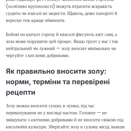
(особливо крупнолисті) можуть втратити яскравість
суцвіть чи взагалі не зацвісти. Щавель, деякі папороті й
верески теж краще обминати.
Бобові на кшталт гороху й квасолі фіксують азот самі, а
зола може порушити цей процес. Якщо ґрунт у вас і так
нейтральний чи лужний — золу вносьте мінімально чи
чергуйте з кислими добривами.
Як правильно вносити золу:
норми, терміни та перевірені
рецепти
Золу можна вносити сухою, в лунки, під час
перекопування чи у вигляді настою. Головне — не
змішувати з азотними добривами й не вносити свіжою під
кисолюбні культури. Зберігайте золу в сухому місці, інакше