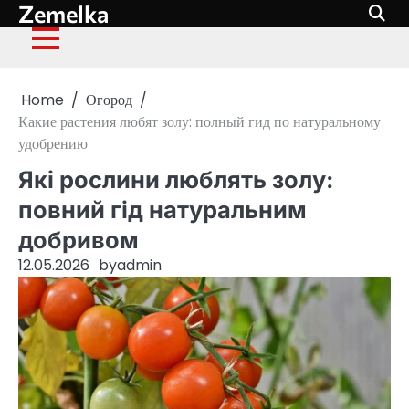
Zemelka
Skip
to
content
Home
Огород
Какие растения любят золу: полный гид по натуральному
удобрению
Які рослини люблять золу:
повний гід натуральним
добривом
12.05.2026
by
admin