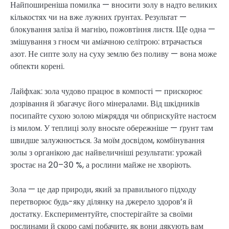
Найпоширеніша помилка — вносити золу в надто великих
кількостях чи на вже лужних ґрунтах. Результат —
блокування заліза й магнію, пожовтіння листя. Ще одна —
змішування з гноєм чи аміачною селітрою: втрачається
азот. Не сипте золу на суху землю без поливу — вона може
обпекти корені.
Лайфхак: зола чудово працює в компості — прискорює
дозрівання й збагачує його мінералами. Від шкідників
посипайте сухою золою міжряддя чи обприскуйте настоєм
із милом. У теплиці золу вносьте обережніше — ґрунт там
швидше залужнюється. За моїм досвідом, комбінування
золы з органікою дає найвеличніші результати: урожай
зростає на 20–30 %, а рослини майже не хворіють.
Зола — це дар природи, який за правильного підходу
перетворює будь-яку ділянку на джерело здоров’я й
достатку. Експериментуйте, спостерігайте за своїми
рослинами й скоро самі побачите, як вони дякують вам