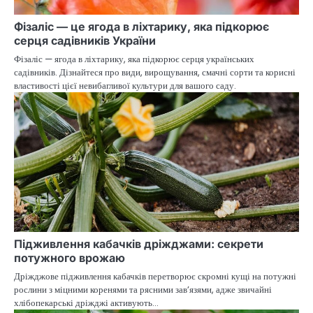
Фізаліс — це ягода в ліхтарику, яка підкорює
серця садівників України
Фізаліс — ягода в ліхтарику, яка підкорює серця українських
садівників. Дізнайтеся про види, вирощування, смачні сорти та корисні
властивості цієї невибагливої культури для вашого саду.
Підживлення кабачків дріжджами: секрети
потужного врожаю
Дріжджове підживлення кабачків перетворює скромні кущі на потужні
рослини з міцними коренями та рясними зав’язями, адже звичайні
хлібопекарські дріжджі активують…