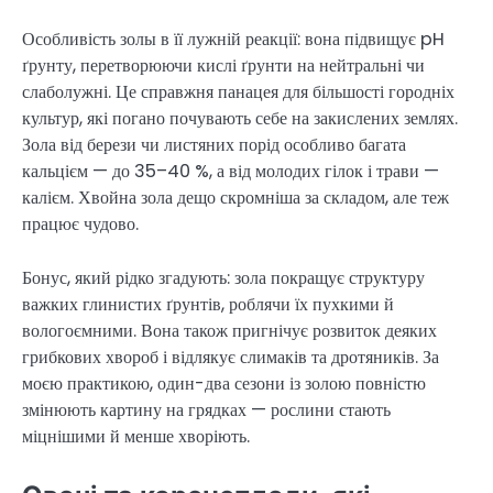
Особливість золы в її лужній реакції: вона підвищує pH
ґрунту, перетворюючи кислі ґрунти на нейтральні чи
слаболужні. Це справжня панацея для більшості городніх
культур, які погано почувають себе на закислених землях.
Зола від берези чи листяних порід особливо багата
кальцієм — до 35–40 %, а від молодих гілок і трави —
калієм. Хвойна зола дещо скромніша за складом, але теж
працює чудово.
Бонус, який рідко згадують: зола покращує структуру
важких глинистих ґрунтів, роблячи їх пухкими й
вологоємними. Вона також пригнічує розвиток деяких
грибкових хвороб і відлякує слимаків та дротяників. За
моєю практикою, один-два сезони із золою повністю
змінюють картину на грядках — рослини стають
міцнішими й менше хворіють.