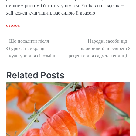
пишним ростом і багатим урожаєм. Успіхів на грядках —
хай кожен кущ тішить вас силою й красою!
ОГОРОД
Що посадити після
Народні засоби від
Post
буряка: найкращі
білокрилки: перевірені
navigation
культури для сівозміни
рецепти для саду та теплиці
Related Posts