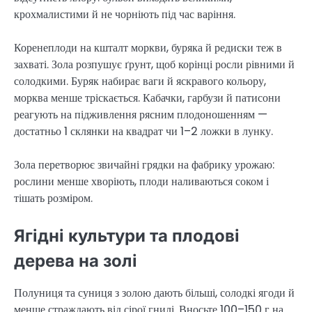
крохмалистими й не чорніють під час варіння.
Коренеплоди на кшталт моркви, буряка й редиски теж в
захваті. Зола розпушує ґрунт, щоб корінці росли рівними й
солодкими. Буряк набирає ваги й яскравого кольору,
морква менше тріскається. Кабачки, гарбузи й патисони
реагують на підживлення рясним плодоношенням —
достатньо 1 склянки на квадрат чи 1–2 ложки в лунку.
Зола перетворює звичайні грядки на фабрику урожаю:
рослини менше хворіють, плоди наливаються соком і
тішать розміром.
Ягідні культури та плодові
дерева на золі
Полуниця та суниця з золою дають більші, солодкі ягоди й
менше страждають від сірої гнилі. Вносьте 100–150 г на