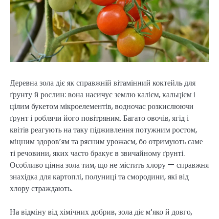
Деревна зола діє як справжній вітамінний коктейль для
ґрунту й рослин: вона насичує землю калієм, кальцієм і
цілим букетом мікроелементів, водночас розкислюючи
ґрунт і роблячи його повітряним. Багато овочів, ягід і
квітів реагують на таку підживлення потужним ростом,
міцним здоров’ям та рясним урожаєм, бо отримують саме
ті речовини, яких часто бракує в звичайному ґрунті.
Особливо цінна зола тим, що не містить хлору — справжня
знахідка для картоплі, полуниці та смородини, які від
хлору страждають.
На відміну від хімічних добрив, зола діє м’яко й довго,