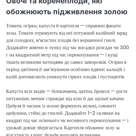
Овочі та коренеплоди, які
обожнюють підживлення золою
Томати, огірки, капуста й картопля — справжні фанати
золы. Томати отримують від неї потужний калійний заряд
для солодких, м’ясистих плодів без вершинної гнилі.
Додавайте жменю в лунку під час висадки розсади чи 300
г на квадратний метр під час перекопування — і кущі
тішать великими китицями до самих заморозків. Огірки в
період цвітіння й зав’язування особливо вдячні: кальцій і
калій допомагають уникнути гірких плодів і пустоцвітів.
Капуста всіх видів — білокачанна, цвітна, броколі — росте
потужніше, менше страждає від кіли й дає щільні качани.
Цибуля й часник із золою формують великі, соковиті
цибулини, стійкі до гнилей. Додавайте 1–2 склянки на
квадрат під час осіннього чи весняного перекопування — і
урожай довше зберігається. Картопля обожнює золу за
відсутність хлору: бульби виходять великими,