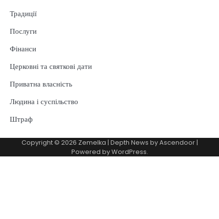
Традиції
Послуги
Фінанси
Церковні та святкові дати
Приватна власність
Людина і суспільство
Штраф
Copyright © 2026
Zemelka
| Depth News by
Ascendoor
|
Powered by
WordPress
.