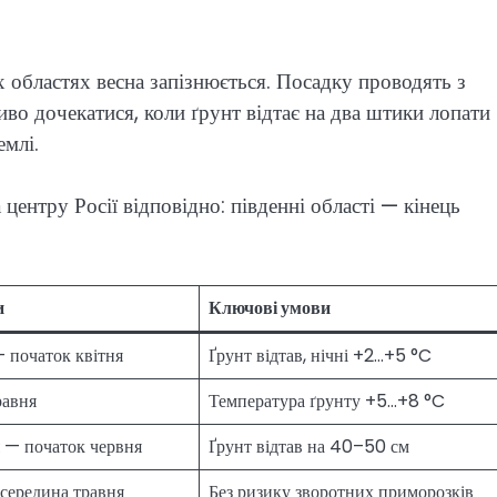
их областях весна запізнюється. Посадку проводять з
ливо дочекатися, коли ґрунт відтає на два штики лопати
емлі.
 центру Росії відповідно: південні області — кінець
и
Ключові умови
— початок квітня
Ґрунт відтав, нічні +2…+5 °C
равня
Температура ґрунту +5…+8 °C
 — початок червня
Ґрунт відтав на 40–50 см
 середина травня
Без ризику зворотних приморозків