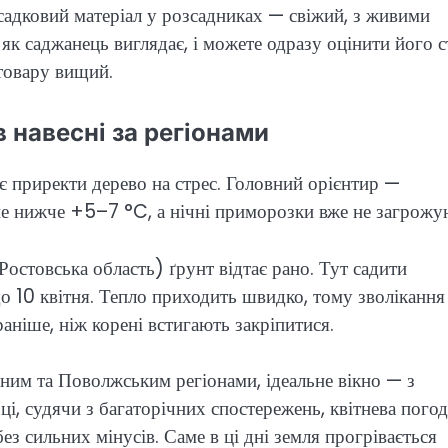
садковий матеріал у розсадниках — свіжий, з живими
як саджанець виглядає, і можете одразу оцінити його с
 товару вищий.
 навесні за регіонами
ає приректи дерево на стрес. Головний орієнтир —
не нижче +5–7 °C, а нічні приморозки вже не загрожу
Ростовська область) ґрунт відтає рано. Тут садити
о 10 квітня. Тепло приходить швидко, тому зволікання
аніше, ніж корені встигають закріпитися.
ьним та Поволжським регіонами, ідеальне вікно — з
і, судячи з багаторічних спостережень, квітнева погод
з сильних мінусів. Саме в ці дні земля прогрівається