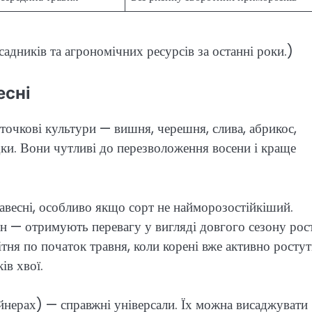
адників та агрономічних ресурсів за останні роки.)
есні
сточкові культури — вишня, черешня, слива, абрикос,
ки. Вони чутливі до перезволоження восени і краще
авесні, особливо якщо сорт не найморозостійкіший.
ан — отримують перевагу у вигляді довгого сезону рос
вітня по початок травня, коли корені вже активно ростут
ів хвої.
йнерах) — справжні універсали. Їх можна висаджувати