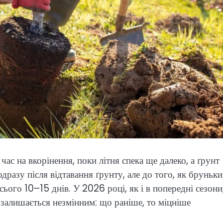
ас на вкорінення, поки літня спека ще далеко, а ґрунт
азу після відтавання ґрунту, але до того, як бруньки
всього 10–15 днів. У 2026 році, як і в попередні сезони
 залишається незмінним: що раніше, то міцніше