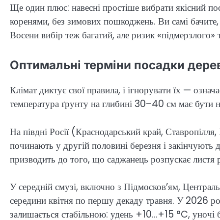
Ще один плюс: навесні простіше вибрати якісний по
коренями, без зимових пошкоджень. Ви самі бачите, 
Восени вибір теж багатий, але ризик «підмерзлого»
Оптимальні терміни посадки дерев
Клімат диктує свої правила, і ігнорувати їх — означ
температура ґрунту на глибині 30–40 см має бути 
На півдні Росії (Краснодарський край, Ставропілля, 
починають у другій половині березня і закінчують д
призводить до того, що саджанець розпускає листя р
У середній смузі, включно з Підмосков’ям, Централ
середини квітня по першу декаду травня. У 2026 роц
залишається стабільною: удень +10…+15 °C, уночі бе