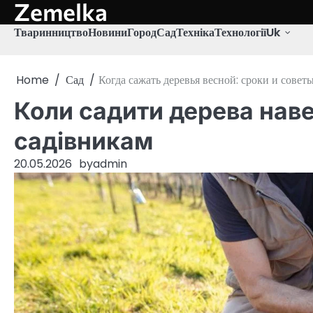
Zemelka
Skip
to
Тваринництво
Новини
Город
Сад
Техніка
Технології
Uk
content
Home
Сад
Когда сажать деревья весной: сроки и совет
Коли садити дерева наве
садівникам
20.05.2026
by
admin