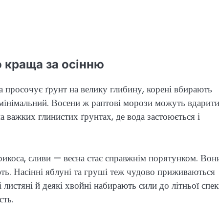
 краща за осінню
 просочує ґрунт на велику глибину, корені вбирають
 мінімальний. Восени ж раптові морози можуть вдарит
а важких глинистих ґрунтах, де вода застоюється і
икоса, сливи — весна стає справжнім порятунком. Вон
ь. Насінні яблуні та груші теж чудово приживаються
і листяні й деякі хвойні набирають сили до літньої спек
сть.