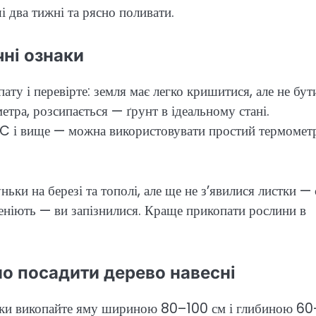
і два тижні та рясно поливати.
чні ознаки
ату і перевірте: земля має легко кришитися, але не бут
тра, розсипається — ґрунт в ідеальному стані.
°C і вище — можна використовувати простий термомет
ьки на березі та тополі, але ще не з’явилися листки —
еніють — ви запізнилися. Краще прикопати рослини в
но посадити дерево навесні
адки викопайте яму шириною 80–100 см і глибиною 6