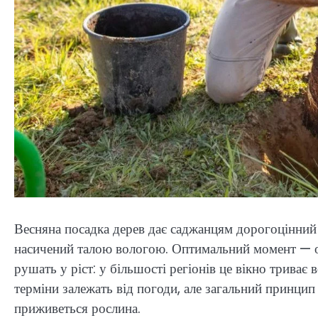
Весняна посадка дерев дає саджанцям дорогоцінний ч
насичений талою вологою. Оптимальний момент — одр
рушать у ріст: у більшості регіонів це вікно триває 
терміни залежать від погоди, але загальний принцип
приживеться рослина.