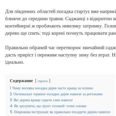
Для південних областей посадка стартує вже наприкін
ближче до середини травня. Саджанці з відкритою 
контейнерні ж пробачають невелику затримку. Голов
дерево ще спить: тоді корені почнуть працювати рані
Правильно обраний час перетворює звичайний саджан
дасть приріст і переживе наступну зиму без втрат.
ідеально.
Содержание
скрыть
1
Чому весняна посадка дерев часто краща за осінню
2
Оптимальні терміни посадки дерев навесні за регіонами
3
Які дерева краще садити саме навесні
4
Як зрозуміти, що ґрунт готовий: точні ознаки
5
Покрокова інструкція: як правильно посадити дерево навесні