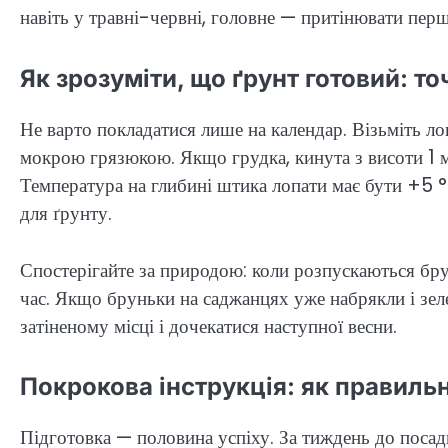
навіть у травні-червні, головне — притінювати перш
Як зрозуміти, що ґрунт готовий: то
Не варто покладатися лише на календар. Візьміть лоп
мокрою грязюкою. Якщо грудка, кинута з висоти 1 ме
Температура на глибині штика лопати має бути +5 
для ґрунту.
Спостерігайте за природою: коли розпускаються брун
час. Якщо бруньки на саджанцях уже набрякли і зел
затіненому місці і дочекатися наступної весни.
Покрокова інструкція: як правиль
Підготовка — половина успіху. За тиждень до пос