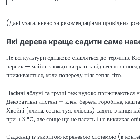
(Дані узагальнено за рекомендаціями провідних розс
Які дерева краще садити саме нав
Не всі культури однаково ставляться до термінів. Кі
персик — майже завжди виграють від весняної посад
приживаються, коли попереду ціле тепле літо.
Насінні яблуні та груші теж чудово приживаються н
Декоративні листяні — клен, береза, горобина, кашт
Хвойні (ялина, сосна, туя, ялівець) садять з кінця к
при +3 °C, але сонце ще не палить і не викликає опік
Саджанці із закритою кореневою системою (в конте