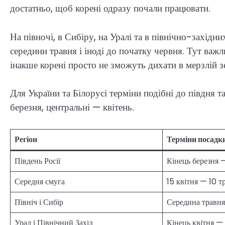
достатньо, щоб корені одразу почали працювати.
На півночі, в Сибіру, на Уралі та в північно-західн
середини травня і іноді до початку червня. Тут важ
інакше корені просто не зможуть дихати в мерзлій з
Для України та Білорусі терміни подібні до півдня та
березня, центральні — квітень.
Регіон
Терміни посадк
Південь Росії
Кінець березня 
Середня смуга
15 квітня — 10 т
Північ і Сибір
Середина травня
Урал і Північний Захід
Кінець квітня —