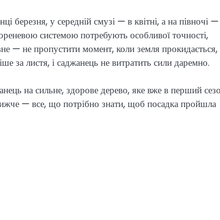
ці березня, у середній смузі — в квітні, а на півночі —
кореневою системою потребують особливої точності,
не — не пропустити момент, коли земля прокидається, 
ше за листя, і саджанець не витратить сили даремно.
ець на сильне, здорове дерево, яке вже в перший сез
 Нижче — все, що потрібно знати, щоб посадка пройшла