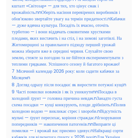
кшталт «Світозар» — для тих, хто цінує смак і
врожайність.nnОберіть насіння перевірених виробників і
обов’язково звертайте увагу на термін придатності.nКабачки
— дуже вдячна культура. Посадіть їх вчасно, оточіть
турботою — і вони віддячать соковитими хрусткими
плодами, яких вистачить і на стіл, і на зимові заготівлі. На
Житомирщині за правильного підходу перший урожай
можна збирати вже в середині червня. Слухайте свою
землю, стежте за погодою та не бійтеся експериментувати з
теплими грядками. Успішного сезону й багатого врожаю!
7
Місячний календар 2026 року: коли садити кабачки за
Місяцемn
8
Догляд одразу після посадки: як виростити потужні кущіn
9
Часті помилки новачків і як їх уникнутиnnПосадка в
холодний ґрунт — головна причина невдач.nЗанадто густа
схема посадки — кущі конкурують, плоди дрібніють.nПолив
холодною водою — викликає стрес і хвороби.nВідсутність
мульчі — ґрунт пересихає, коріння страждає.nІгнорування
попередників — накопичення патогенів.nnВиправте ці
помилки — і врожай вас приємно здивує.nНайкращі сорти
кабачків для відкритого ґрунту у 2026 роціnДля України