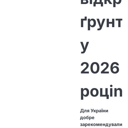
ґрунт
у
2026
роціn
Для України
добре
зарекомендували