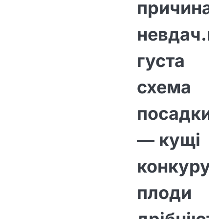
причина
невдач.n
густа
схема
посадки
— кущі
конкуру
плоди