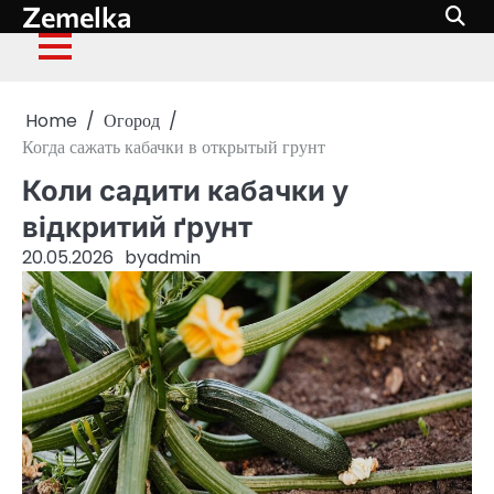
Zemelka
Skip
to
content
Home
Огород
Когда сажать кабачки в открытый грунт
Коли садити кабачки у
відкритий ґрунт
20.05.2026
by
admin