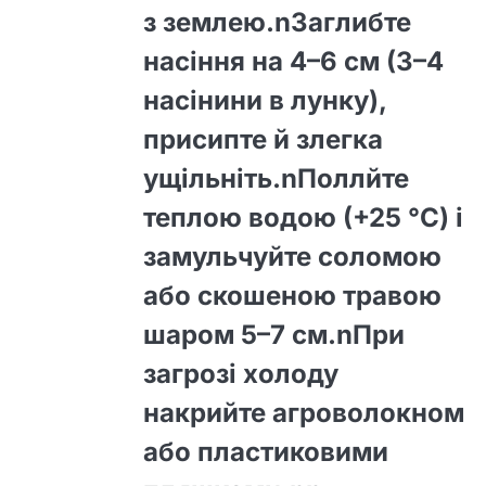
з землею.nЗаглибте
насіння на 4–6 см (3–4
насінини в лунку),
присипте й злегка
ущільніть.nПоллйте
теплою водою (+25 °C) і
замульчуйте соломою
або скошеною травою
шаром 5–7 см.nПри
загрозі холоду
накрийте агроволокном
або пластиковими