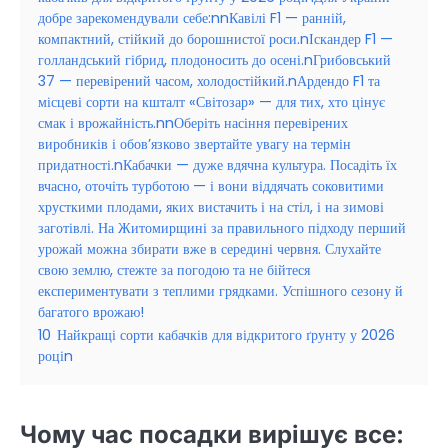
добре зарекомендували себе:nnКавілі F1 — ранній,
компактний, стійкий до борошнистої роси.nІскандер F1 —
голландський гібрид, плодоносить до осені.nГрибовський
37 — перевірений часом, холодостійкий.nАрдендо F1 та
місцеві сорти на кшталт «Світозар» — для тих, хто цінує
смак і врожайність.nnОберіть насіння перевірених
виробників і обов’язково звертайте увагу на термін
придатності.nКабачки — дуже вдячна культура. Посадіть їх
вчасно, оточіть турботою — і вони віддячать соковитими
хрусткими плодами, яких вистачить і на стіл, і на зимові
заготівлі. На Житомирщині за правильного підходу перший
урожай можна збирати вже в середині червня. Слухайте
свою землю, стежте за погодою та не бійтеся
експериментувати з теплими грядками. Успішного сезону й
багатого врожаю!
10
Найкращі сорти кабачків для відкритого ґрунту у 2026
роціn
Чому час посадки вирішує все: