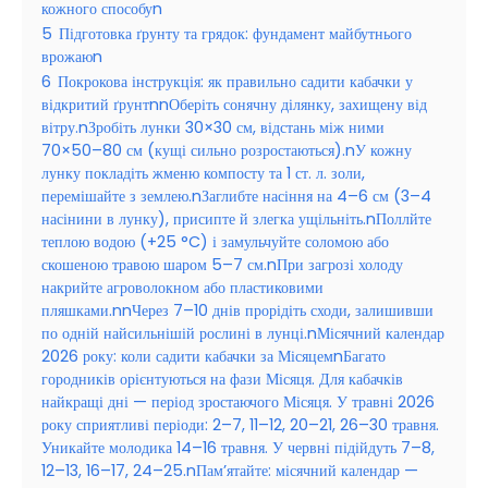
кожного способуn
5
Підготовка ґрунту та грядок: фундамент майбутнього
врожаюn
6
Покрокова інструкція: як правильно садити кабачки у
відкритий ґрунтnnОберіть сонячну ділянку, захищену від
вітру.nЗробіть лунки 30×30 см, відстань між ними
70×50–80 см (кущі сильно розростаються).nУ кожну
лунку покладіть жменю компосту та 1 ст. л. золи,
перемішайте з землею.nЗаглибте насіння на 4–6 см (3–4
насінини в лунку), присипте й злегка ущільніть.nПоллйте
теплою водою (+25 °C) і замульчуйте соломою або
скошеною травою шаром 5–7 см.nПри загрозі холоду
накрийте агроволокном або пластиковими
пляшками.nnЧерез 7–10 днів прорідіть сходи, залишивши
по одній найсильнішій рослині в лунці.nМісячний календар
2026 року: коли садити кабачки за МісяцемnБагато
городників орієнтуються на фази Місяця. Для кабачків
найкращі дні — період зростаючого Місяця. У травні 2026
року сприятливі періоди: 2–7, 11–12, 20–21, 26–30 травня.
Уникайте молодика 14–16 травня. У червні підійдуть 7–8,
12–13, 16–17, 24–25.nПам’ятайте: місячний календар —