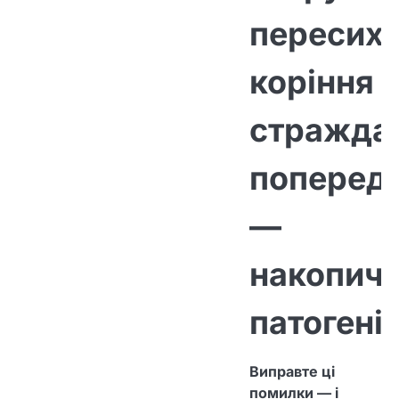
пересиха
коріння
страждає
попередн
—
накопич
патогені
Виправте ці
помилки — і