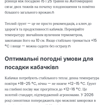
різниця між посадкою 15 і 25 травня на Житомирщині
сягає двох тижнів на початку плодоношення та помітно
більшого загального врожаю.n
Теплий ґрунт — це не просто рекомендація, а ключ до
здоров’я та продуктивності кабачків. Перевіряйте
температуру звичайним вуличним термометром,
закопавши його на 10 см. Якщо стабільно тримається +15
°C і вище — можна садити без остраху.n
Оптимальні погодні умови для
посадки кабачківn
Кабачки потребують стабільного тепла: денна температура
повітря +18–25 °C, нічна — не нижче +12–15 °C. Ґрунт
на глибині посіву має прогрітися до +12–16 °C. Це
золотий стандарт, підтверджений агрономами. У 2026
році синоптики попереджають про можливі заморозки в