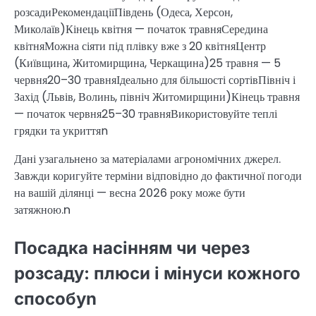
розсадиРекомендаціїПівдень (Одеса, Херсон,
Миколаїв)Кінець квітня — початок травняСередина
квітняМожна сіяти під плівку вже з 20 квітняЦентр
(Київщина, Житомирщина, Черкащина)25 травня — 5
червня20–30 травняІдеально для більшості сортівПівніч і
Захід (Львів, Волинь, північ Житомирщини)Кінець травня
— початок червня25–30 травняВикористовуйте теплі
грядки та укриттяn
Дані узагальнено за матеріалами агрономічних джерел.
Завжди коригуйте терміни відповідно до фактичної погоди
на вашій ділянці — весна 2026 року може бути
затяжною.n
Посадка насінням чи через
розсаду: плюси і мінуси кожного
способуn