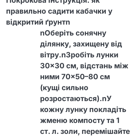
Покрокова інструкція: як
правильно садити кабачки у
відкритий ґрунтn
nОберіть сонячну
ділянку, захищену від
вітру.nЗробіть лунки
30×30 см, відстань між
ними 70×50–80 см
(кущі сильно
розростаються).nУ
кожну лунку покладіть
жменю компосту та 1
ст. л. золи, перемішайте