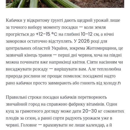
Кабачки у відкритому ґрунті дають щедрий урожай лише
за точного вибору моменту посадки — коли земля
прогріється до +12–15 °C на глибині 10–12 см, а нічні
заморозки остаточно відступлять. У 2026 році для
центральних областей України, зокрема Житомирщини, це
зазвичай кінець травня — перші дні червня, хоча на півдні
можна починати вже наприкінці квітня. Сіяти насінням чи
висаджувати розсаду — вирішувати вам. Але теплолюбна
природа рослини не прощає помилок: посаджені надто
рано кабачки просто завмирають або гниють від холоду.n
Правильні строки посадки кабачків перетворюють
звичайний город на справжню фабрику вітамінів. Один
кущ за грамотного догляду може дати 20–30 кг соковитих
плодів за сезон, а ранні сорти радують урожаєм уже в
червні. Головне — враховувати не лише календар, а й