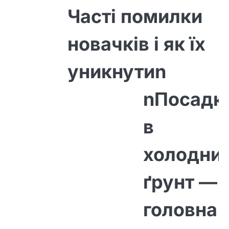
Часті помилки
новачків і як їх
уникнутиn
nПосадк
в
холодни
ґрунт —
головна