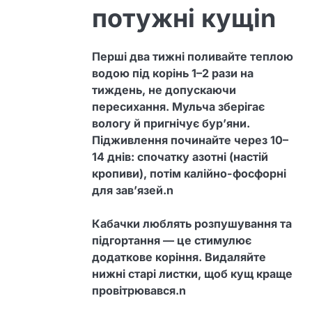
потужні кущіn
Перші два тижні поливайте теплою
водою під корінь 1–2 рази на
тиждень, не допускаючи
пересихання. Мульча зберігає
вологу й пригнічує бур’яни.
Підживлення починайте через 10–
14 днів: спочатку азотні (настій
кропиви), потім калійно-фосфорні
для зав’язей.n
Кабачки люблять розпушування та
підгортання — це стимулює
додаткове коріння. Видаляйте
нижні старі листки, щоб кущ краще
провітрювався.n