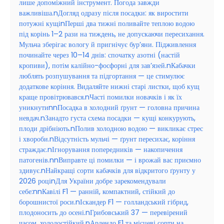
лише допоміжний інструмент. Погода завжди
важливіша.nДогляд одразу після посадки: як виростити
потужні кущіnПерші два тижні поливайте теплою водою
під корінь 1–2 рази на тиждень, не допускаючи пересихання.
Мульча зберігає вологу й пригнічує бур’яни. Підживлення
починайте через 10–14 днів: спочатку азотні (настій
кропиви), потім калійно-фосфорні для зав’язей.nКабачки
люблять розпушування та підгортання — це стимулює
додаткове коріння. Видаляйте нижні старі листки, щоб кущ
краще провітрювався.nЧасті помилки новачків і як їх
уникнутиnnПосадка в холодний ґрунт — головна причина
невдач.nЗанадто густа схема посадки — кущі конкурують,
плоди дрібніють.nПолив холодною водою — викликає стрес
і хвороби.nВідсутність мульчі — ґрунт пересихає, коріння
страждає.nІгнорування попередників — накопичення
патогенів.nnВиправте ці помилки — і врожай вас приємно
здивує.nНайкращі сорти кабачків для відкритого ґрунту у
2026 роціnДля України добре зарекомендували
себе:nnКавілі F1 — ранній, компактний, стійкий до
борошнистої роси.nІскандер F1 — голландський гібрид,
плодоносить до осені.nГрибовський 37 — перевірений
часом, холодостійкий.nАрдендо F1 та місцеві сорти на