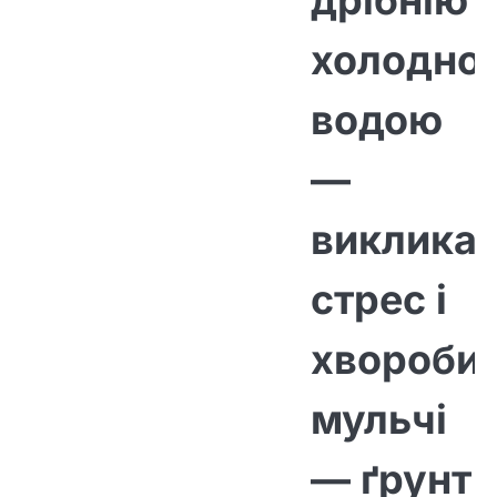
дрібніют
холодно
водою
—
виклика
стрес і
хвороби.
мульчі
— ґрунт