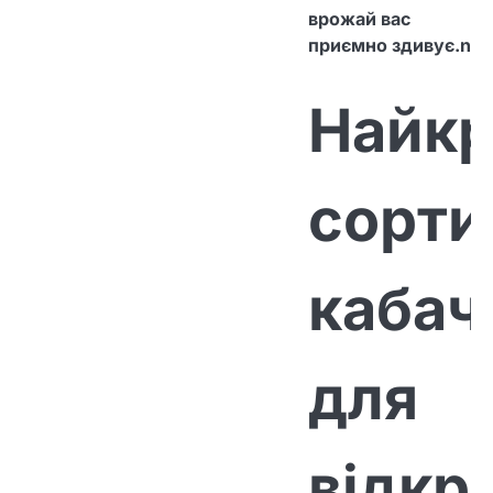
врожай вас
приємно здивує.n
Найкр
сорти
кабач
для
відкр