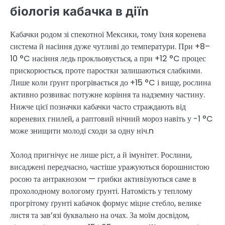
біологія кабачка в діїn
Кабачки родом зі спекотної Мексики, тому їхня коренева
система й насіння дуже чутливі до температури. При +8–
10 °C насіння ледь прокльовується, а при +12 °C процес
прискорюється, проте паростки залишаються слабкими.
Лише коли ґрунт прогрівається до +15 °C і вище, рослина
активно розвиває потужне коріння та надземну частину.
Нижче цієї позначки кабачки часто страждають від
кореневих гнилей, а раптовий нічний мороз навіть у -1 °C
може знищити молоді сходи за одну ніч.n
Холод пригнічує не лише ріст, а й імунітет. Рослини,
висаджені передчасно, частіше уражуються борошнистою
росою та антракнозом — грибки активізуються саме в
прохолодному вологому ґрунті. Натомість у теплому
прогрітому ґрунті кабачок формує міцне стебло, велике
листя та зав’язі буквально на очах. За моїм досвідом,