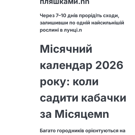
пляшками.nn
Через 7–10 днів прорідіть сходи,
залишивши по одній найсильнішій
рослині в лунці.n
Місячний
календар 2026
року: коли
садити кабачки
за Місяцемn
Багато городників орієнтуються на