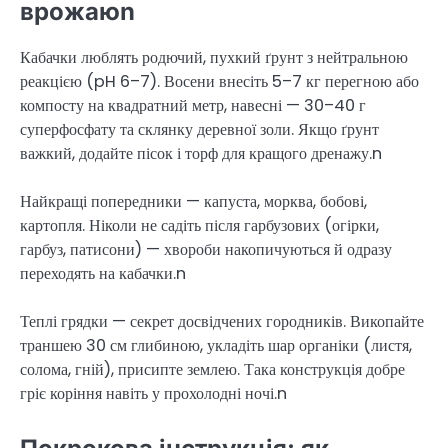
врожаюn
Кабачки люблять родючий, пухкий ґрунт з нейтральною
реакцією (pH 6–7). Восени внесіть 5–7 кг перегною або
компосту на квадратний метр, навесні — 30–40 г
суперфосфату та склянку деревної золи. Якщо ґрунт
важкий, додайте пісок і торф для кращого дренажу.n
Найкращі попередники — капуста, морква, бобові,
картопля. Ніколи не садіть після гарбузових (огірки,
гарбуз, патисони) — хвороби накопичуються й одразу
переходять на кабачки.n
Теплі грядки — секрет досвідчених городників. Викопайте
траншею 30 см глибиною, укладіть шар органіки (листя,
солома, гній), присипте землею. Така конструкція добре
гріє коріння навіть у прохолодні ночі.n