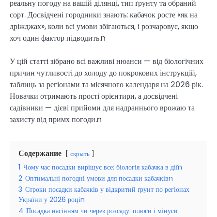
реальну погоду на вашій ділянці, тип ґрунту та обраний
сорт. Досвідчені городники знають: кабачок росте «як на
дріжджах», коли всі умови збігаються, і розчаровує, якщо
хоч один фактор підводить.n
У цій статті зібрано всі важливі нюанси — від біологічних
причин чутливості до холоду до покрокових інструкцій,
таблиць за регіонами та місячного календаря на 2026 рік.
Новачки отримають прості орієнтири, а досвідчені
садівники — дієві прийоми для надраннього врожаю та
захисту від примх погоди.n
Содержание
скрыть
1
Чому час посадки вирішує все: біологія кабачка в діїn
2
Оптимальні погодні умови для посадки кабачківn
3
Строки посадки кабачків у відкритий ґрунт по регіонах
України у 2026 роціn
4
Посадка насінням чи через розсаду: плюси і мінуси