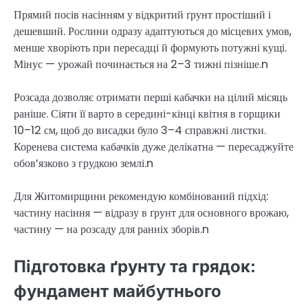
Прямий посів насінням у відкритий ґрунт простіший і
дешевший. Рослини одразу адаптуються до місцевих умов,
менше хворіють при пересадці й формують потужні кущі.
Мінус — урожай починається на 2–3 тижні пізніше.n
Розсада дозволяє отримати перші кабачки на цілий місяць
раніше. Сіяти її варто в середині-кінці квітня в горщики
10–12 см, щоб до висадки було 3–4 справжні листки.
Коренева система кабачків дуже делікатна — пересаджуйте
обов’язково з грудкою землі.n
Для Житомирщини рекомендую комбінований підхід:
частину насіння — відразу в ґрунт для основного врожаю,
частину — на розсаду для ранніх зборів.n
Підготовка ґрунту та грядок:
фундамент майбутнього