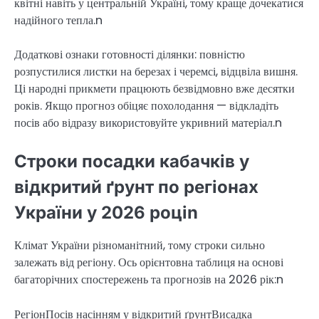
квітні навіть у центральній Україні, тому краще дочекатися
надійного тепла.n
Додаткові ознаки готовності ділянки: повністю
розпустилися листки на березах і черемсі, відцвіла вишня.
Ці народні прикмети працюють безвідмовно вже десятки
років. Якщо прогноз обіцяє похолодання — відкладіть
посів або відразу використовуйте укривний матеріал.n
Строки посадки кабачків у
відкритий ґрунт по регіонах
України у 2026 роціn
Клімат України різноманітний, тому строки сильно
залежать від регіону. Ось орієнтовна таблиця на основі
багаторічних спостережень та прогнозів на 2026 рік:n
РегіонПосів насінням у відкритий ґрунтВисадка