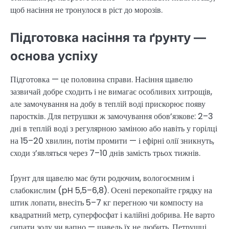
щоб насіння не тронулося в ріст до морозів.
Підготовка насіння та ґрунту —
основа успіху
Підготовка — це половина справи. Насіння щавелю
зазвичай добре сходить і не вимагає особливих хитрощів,
але замочування на добу в теплій воді прискорює появу
паростків. Для петрушки ж замочування обов’язкове: 2–3
дні в теплій воді з регулярною заміною або навіть у горілці
на 15–20 хвилин, потім промити — і ефірні олії зникнуть,
сходи з’являться через 7–10 днів замість трьох тижнів.
Ґрунт для щавелю має бути родючим, вологоємним і
слабокислим (pH 5,5–6,8). Осені перекопайте грядку на
штик лопати, внесіть 5–7 кг перегною чи компосту на
квадратний метр, суперфосфат і калійні добрива. Не варто
сипати золу чи вапно — щавель їх не любить. Петрушці