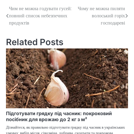
Чим не можна годувати гусей:
Чому не можна пиляти
Post
повний список небезпечних
волоський горіх
navigation
продуктів
господареві
Related Posts
Підготувати грядку під часник: покроковий
посібник для врожаю до 2 кг з м²
Дізнайтеся, як правильно підготувати грядку під часник в українських
умовах: вибір місця, сівозміна, добрива, сидерати та покрокова