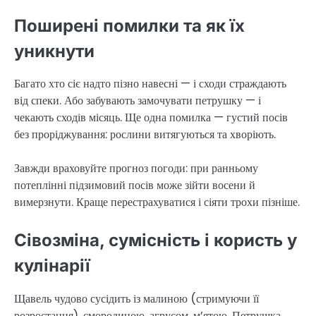
Поширені помилки та як їх
уникнути
Багато хто сіє надто пізно навесні — і сходи страждають
від спеки. Або забувають замочувати петрушку — і
чекають сходів місяць. Ще одна помилка — густий посів
без проріджування: рослини витягуються та хворіють.
Завжди враховуйте прогноз погоди: при ранньому
потеплінні підзимовий посів може зійти восени й
вимерзнути. Краще перестрахуватися і сіяти трохи пізніше.
Сівозміна, сумісність і користь у
кулінарії
Щавель чудово сусідить із малиною (стримуючи її
розростання), смородиною, агрусом, м’ятою. Петрушка