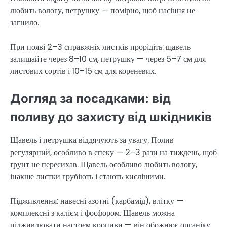
любить вологу, петрушку — помірно, щоб насіння не
загнило.
При появі 2–3 справжніх листків прорідіть: щавель
залишайте через 8–10 см, петрушку — через 5–7 см для
листових сортів і 10–15 см для кореневих.
Догляд за посадками: від
поливу до захисту від шкідників
Щавель і петрушка віддячують за увагу. Полив
регулярний, особливо в спеку — 2–3 рази на тиждень, щоб
ґрунт не пересихав. Щавель особливо любить вологу,
інакше листки грубіють і стають кислішими.
Підживлення: навесні азотні (карбамід), влітку —
комплексні з калієм і фосфором. Щавель можна
підживлювати настоєм кропиви — він обожнює органіку.