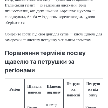
Італійський гігант — із великими листками; Бриз —
пізньостиглий, але дуже ніжний. Коренева: Цукрова —
солодкувата, Альба — із довгим коренеплодом, чудово
зберігається.
Обирайте сорти під свої цілі: для супів — кислі щавелі, для
заморозки — листову петрушку з сильним ароматом.
Порівняння термінів посіву
щавелю та петрушки за
регіонами
Петруш
Петруш
Щавель
Щавель
Регіон
ка
ка під
навесні
під зиму
навесні
зиму
Кінець
Кінець
Кінець