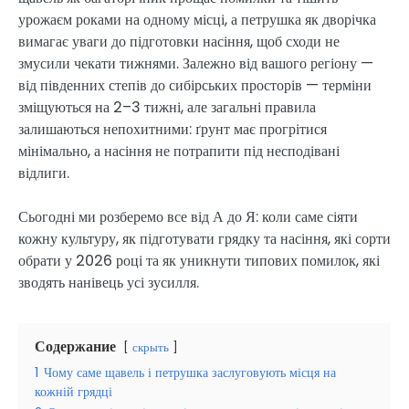
урожаєм роками на одному місці, а петрушка як дворічка
вимагає уваги до підготовки насіння, щоб сходи не
змусили чекати тижнями. Залежно від вашого регіону —
від південних степів до сибірських просторів — терміни
зміщуються на 2–3 тижні, але загальні правила
залишаються непохитними: ґрунт має прогрітися
мінімально, а насіння не потрапити під несподівані
відлиги.
Сьогодні ми розберемо все від А до Я: коли саме сіяти
кожну культуру, як підготувати грядку та насіння, які сорти
обрати у 2026 році та як уникнути типових помилок, які
зводять нанівець усі зусилля.
Содержание
скрыть
1
Чому саме щавель і петрушка заслуговують місця на
кожній грядці