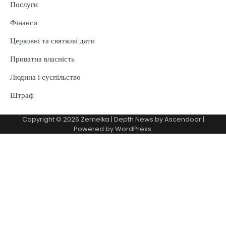
Послуги
Фінанси
Церковні та святкові дати
Приватна власність
Людина і суспільство
Штраф
Copyright © 2026
Zemelka
| Depth News by
Ascendoor
|
Powered by
WordPress
.