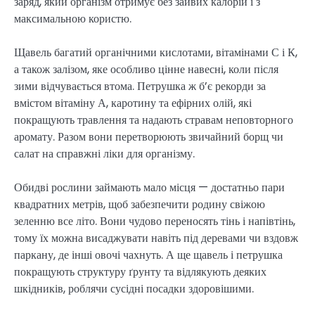
заряд, який організм отримує без зайвих калорій і з
максимальною користю.
Щавель багатий органічними кислотами, вітамінами С і К,
а також залізом, яке особливо цінне навесні, коли після
зими відчувається втома. Петрушка ж б’є рекорди за
вмістом вітаміну А, каротину та ефірних олій, які
покращують травлення та надають стравам неповторного
аромату. Разом вони перетворюють звичайний борщ чи
салат на справжні ліки для організму.
Обидві рослини займають мало місця — достатньо пари
квадратних метрів, щоб забезпечити родину свіжою
зеленню все літо. Вони чудово переносять тінь і напівтінь,
тому їх можна висаджувати навіть під деревами чи вздовж
паркану, де інші овочі чахнуть. А ще щавель і петрушка
покращують структуру ґрунту та відлякують деяких
шкідників, роблячи сусідні посадки здоровішими.