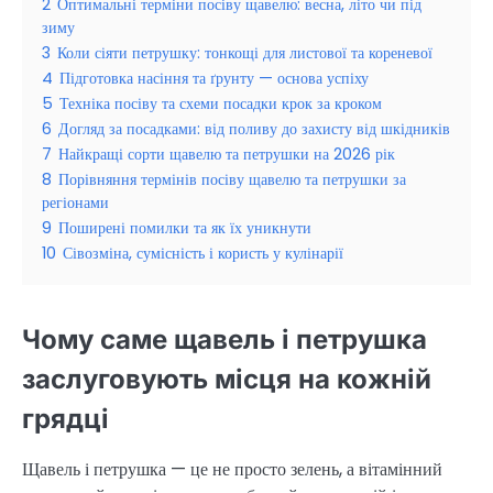
2
Оптимальні терміни посіву щавелю: весна, літо чи під
зиму
3
Коли сіяти петрушку: тонкощі для листової та кореневої
4
Підготовка насіння та ґрунту — основа успіху
5
Техніка посіву та схеми посадки крок за кроком
6
Догляд за посадками: від поливу до захисту від шкідників
7
Найкращі сорти щавелю та петрушки на 2026 рік
8
Порівняння термінів посіву щавелю та петрушки за
регіонами
9
Поширені помилки та як їх уникнути
10
Сівозміна, сумісність і користь у кулінарії
Чому саме щавель і петрушка
заслуговують місця на кожній
грядці
Щавель і петрушка — це не просто зелень, а вітамінний