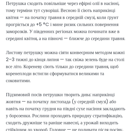
Петрушка сходить повільніше через ефірні олії в насінні,
тому терміни тут суворіші. Весною її сіють наприкінці
квітня — на початку травня в середній смузі, коли ґрунт
прогріється до +5 °C і мине ризик сильних повернення
заморозків. У південних регіонах можна починати вже в
середині квітня, а на півночі — ближче до середини травня.
Листову петрушку можна сіяти конвеєрним методом кожні
2–3 тижні до кінця липня — так свіжа зелень буде на столі
все літо. Кореневу сіють тільки до середини травня, щоб
коренеплоди встигли сформуватися великими та
соковитими.
Підзимовий посів петрушки творить дива: наприкінці
жовтня — на початку листопада (у середній смузі) або
навіть на початку грудня на півдні сухе насіння закладають
у борозенки. Рослини проходять природну стратифікацію,
сходить дружніше та раніше навесні, а урожай виходить
стійкішим до хвороб. Головне — не поливати після посіву,