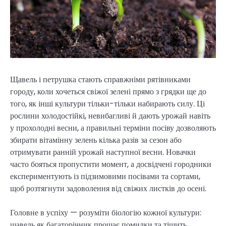
Щавель і петрушка стають справжніми рятівниками
городу, коли хочеться свіжої зелені прямо з грядки ще до
того, як інші культури тільки-тільки набирають силу. Ці
рослини холодостійкі, невибагливі й дають урожай навіть
у прохолодні весни, а правильні терміни посіву дозволяють
збирати вітамінну зелень кілька разів за сезон або
отримувати ранній урожай наступної весни. Новачки
часто бояться пропустити момент, а досвідчені городники
експериментують із підзимовими посівами та сортами,
щоб розтягнути задоволення від свіжих листків до осені.
Головне в успіху — розуміти біологію кожної культури:
щавель як багаторічник прощає помилки та тішить