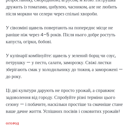
дружить із томатами, цибулею, часником, але не любить
після моркви чи селери через спільні хвороби.
У сівозміні щавель повертають на попереднє місце не
раніше ніж через 4–5 років. Після нього добре ростуть
капуста, огірки, бобові.
У кулінарії комбінуйте: щавель у зелений борщ чи соус,
петрушку — у песто, салати, заморозку. Свіжі листки
зберігають смак у холодильнику до тижня, а заморожені —
до року.
Ці дві культури дарують не просто урожай, а справжнє
задоволення від городу. Спробуйте різні терміни цього
сезону — і побачите, наскільки простіше та смачніше стане
ваше дачне життя. Успішних посівів і соковитих урожаїв!
ОГОРОД