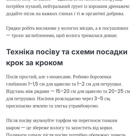
потрібен пухкий, нейтральний ґрунт із хорошим дренажем:
додайте пісок на важких глинах і ті ж органічні добрива.
Грядки робіть високими у вологих місцях, а в посушливих
— трохи заглибленими, щоб волога трималася довше.
Техніка посіву та схеми посадки
крок за кроком
Посів простий, але з нюансами. Робимо борозенки
глибиною 1–1,5 см для щавелю та 1–2 см для петрушки.
Відстань між рядами — 15–20 см для щавелю та 20–25 см
для петрушки. Насіння розкладаємо через 3–5 см,
присипаємо землею та злегка утрамбовуємо.
Після посіву мульчуйте торфом чи перегноєм тонким
шаром — це збереже вологу та захистить від корки.
Поливати одразу після посіву потрібно обережно: щавель