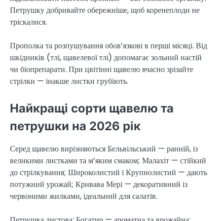
Петрушку добривайте обережніше, щоб коренеплоди не
тріскалися.
Прополка та розпушування обов’язкові в перші місяці. Від
шкідників (тлі, щавелевої тлі) допомагає зольний настій
чи біопрепарати. При цвітінні щавелю вчасно зрізайте
стрілки — інакше листки грубіють.
Найкращі сорти щавелю та
петрушки на 2026 рік
Серед щавелю вирізняються Бельвільський — ранній, із
великими листками та м’яким смаком; Малахіт — стійкий
до стрілкування; Широколистий і Крупнолистий — дають
потужний урожай; Кривава Мері — декоративний із
червоними жилками, ідеальний для салатів.
Петрушка листова: Богатир — ароматна та врожайна;