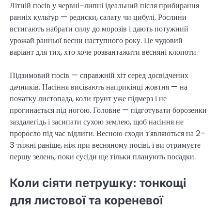
Літній посів у червні–липні ідеальний після прибирання
ранніх культур — редиски, салату чи цибулі. Рослини
встигають набрати силу до морозів і дають потужний
урожай ранньої весни наступного року. Це чудовий
варіант для тих, хто хоче розвантажити весняні клопоти.
Підзимовий посів — справжній хіт серед досвідчених
дачників. Насіння висівають наприкінці жовтня — на
початку листопада, коли ґрунт уже підмерз і не
прогинається під ногою. Головне — підготувати борозенки
заздалегідь і засипати сухою землею, щоб насіння не
проросло під час відлиги. Весною сходи з’являються на 2–
3 тижні раніше, ніж при весняному посіві, і ви отримуєте
першу зелень, поки сусіди ще тільки планують посадки.
Коли сіяти петрушку: тонкощі
для листової та кореневої