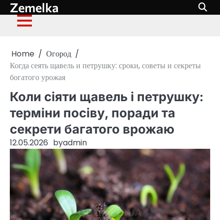
Zemelka
Skip
to
content
Home
Огород
Когда сеять щавель и петрушку: сроки, советы и секреты
богатого урожая
Коли сіяти щавель і петрушку:
терміни посіву, поради та
секрети багатого врожаю
12.05.2026
by
admin