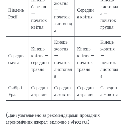
жовтня
березня
листопад
Південь
—
Середин
—
а —
Росії
початок
а квітня
початок
початок
листопад
квітня
грудня
а
Кінець
Кінець
Кінець
жовтня
Кінець
жовтня
Середня
квітня —
—
квітня —
—
смуга
середина
початок
початок
початок
травня
листопад
травня
листопад
а
а
Сибір і
Середин
Середин
Середин
Середин
Урал
а травня
а жовтня
а травня
а жовтня
(Дані узагальнено за рекомендаціями провідних
агрономічних джерел, включно з vhoz.ru.)