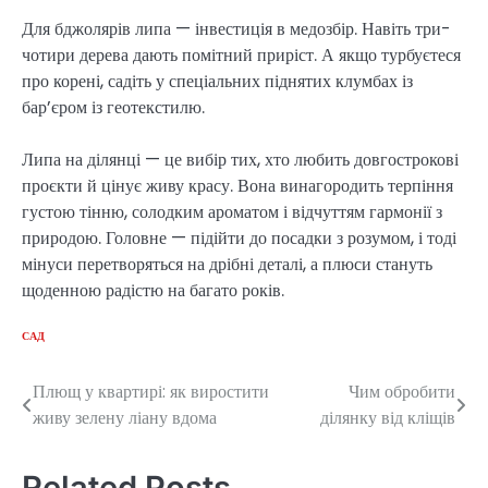
Для бджолярів липа — інвестиція в медозбір. Навіть три-
чотири дерева дають помітний приріст. А якщо турбуєтеся
про корені, садіть у спеціальних піднятих клумбах із
бар’єром із геотекстилю.
Липа на ділянці — це вибір тих, хто любить довгострокові
проєкти й цінує живу красу. Вона винагородить терпіння
густою тінню, солодким ароматом і відчуттям гармонії з
природою. Головне — підійти до посадки з розумом, і тоді
мінуси перетворяться на дрібні деталі, а плюси стануть
щоденною радістю на багато років.
САД
Плющ у квартирі: як виростити
Чим обробити
Post
живу зелену ліану вдома
ділянку від кліщів
navigation
Related Posts