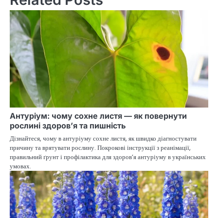
Антуріум: чому сохне листя — як повернути
рослині здоров’я та пишність
Дізнайтеся, чому в антуріуму сохне листя, як швидко діагностувати
причину та врятувати рослину. Покрокові інструкції з реанімації,
правильний ґрунт і профілактика для здоров’я антуріуму в українських
умовах.