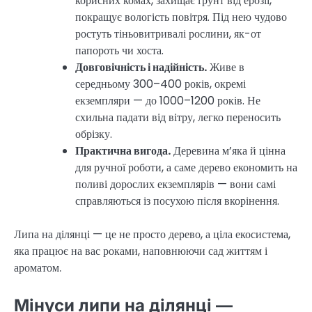
корисних комах, захищає ґрунт від ерозії,
покращує вологість повітря. Під нею чудово
ростуть тіньовитривалі рослини, як-от
папороть чи хоста.
Довговічність і надійність.
Живе в
середньому 300–400 років, окремі
екземпляри — до 1000–1200 років. Не
схильна падати від вітру, легко переносить
обрізку.
Практична вигода.
Деревина м’яка й цінна
для ручної роботи, а саме дерево економить на
поливі дорослих екземплярів — вони самі
справляються із посухою після вкорінення.
Липа на ділянці — це не просто дерево, а ціла екосистема,
яка працює на вас роками, наповнюючи сад життям і
ароматом.
Мінуси липи на ділянці —