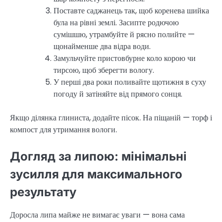
Поставте саджанець так, щоб коренева шийка
була на рівні землі. Засипте родючою
сумішшю, утрамбуйте й рясно полийте —
щонайменше два відра води.
Замульчуйте пристовбурне коло корою чи
тирсою, щоб зберегти вологу.
У перші два роки поливайте щотижня в суху
погоду й затіняйте від прямого сонця.
Якщо ділянка глиниста, додайте пісок. На піщаній — торф і
компост для утримання вологи.
Догляд за липою: мінімальні
зусилля для максимального
результату
Доросла липа майже не вимагає уваги — вона сама