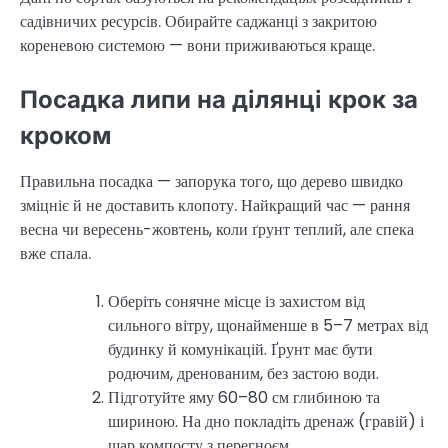
садівничих ресурсів. Обирайте саджанці з закритою
кореневою системою — вони приживаються краще.
Посадка липи на ділянці крок за
кроком
Правильна посадка — запорука того, що дерево швидко
зміцніє й не доставить клопоту. Найкращий час — рання
весна чи вересень-жовтень, коли ґрунт теплий, але спека
вже спала.
Оберіть сонячне місце із захистом від
сильного вітру, щонайменше в 5–7 метрах від
будинку й комунікацій. Ґрунт має бути
родючим, дренованим, без застою води.
Підготуйте яму 60–80 см глибиною та
шириною. На дно покладіть дренаж (гравій) і
шар компосту з перегноєм.