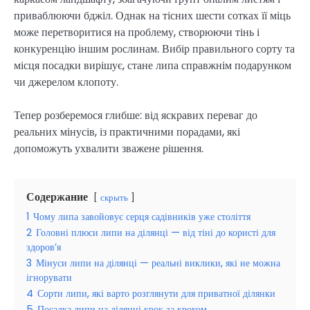
приваблюючи бджіл. Однак на тісних шести сотках її міць
може перетворитися на проблему, створюючи тінь і
конкуренцію іншим рослинам. Вибір правильного сорту та
місця посадки вирішує, стане липа справжнім подарунком
чи джерелом клопоту.
Тепер розберемося глибше: від яскравих переваг до
реальних мінусів, із практичними порадами, які
допоможуть ухвалити зважене рішення.
Содержание
скрыть
1
Чому липа завойовує серця садівників уже століття
2
Головні плюси липи на ділянці — від тіні до користі для
здоров’я
3
Мінуси липи на ділянці — реальні виклики, які не можна
ігнорувати
4
Сорти липи, які варто розглянути для приватної ділянки
5
Посадка липи на ділянці крок за кроком