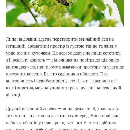
Липа на ділянці здатна перетворити звичайний сад на
затишний, ароматний простір із густою тінню та живим
медоносним куточком. Це дерево дарує не лише естетику,
а й реальну користь — від очищення повітря до цілющих
квіток для чаю, при цьому вимагаючи простору та уваги до
потужних коренів. Багато садівників обирають її за
довговічність і невибагливість, але тільки зваживши всі
«за» і «проти», можна уникнути розчарувань на невеликій
ділянці.
Другий важливий аспект — липа ідеально підходить для
тих, хто планує сад на десятиліття вперед. Вона повільно
набирає обертів у перші роки, зате потім стає надійним
каркасом ландшафту, збагачуючи ґрунт опалим листям і