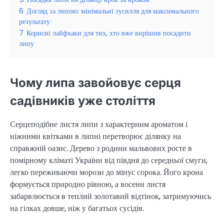
6
Догляд за липою: мінімальні зусилля для максимального
результату
7
Корисні лайфхаки для тих, хто вже вирішив посадити
липу
Чому липа завойовує серця
садівників уже століття
Серцеподібне листя липи з характерним ароматом і
ніжними квітками в липні перетворює ділянку на
справжній оазис. Дерево з родини мальвових росте в
помірному кліматі України від півдня до середньої смуги,
легко переживаючи морози до мінус сорока. Його крона
формується природно рівною, а восени листя
забарвлюється в теплий золотавий відтінок, затримуючись
на гілках довше, ніж у багатьох сусідів.