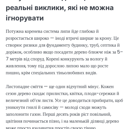
реальні виклики, які не можна
ігнорувати
Потужна коренева система липи йде глибоко й
розростається широко — іноді втричі ширше за крону. Це
створює ризики для фундаменту будинку, труб, септика й
доріжок, особливо якщо посадити дерево ближче ніж за 5–
7 метрів від споруд. Корені конкурують за вологу й
живлення, тому під дорослою липою мало що росте
пишно, крім спеціальних тіньолюбивих видів.
Листопадне сміття — ще один відчутний мінус. Кожен
сезон дерево скидає прилистки, квітки, плоди-сережки й
величезний об’єм листя. Усе це доводиться прибирати, щоб
уникнути гнилі й самосіву — молоді сходи можуть
заполонити газон. Перші десять років ріст повільний,
цвітіння починається пізно, і на маленькій ділянці дерево
може просто «задавити» простір своєю тінню.