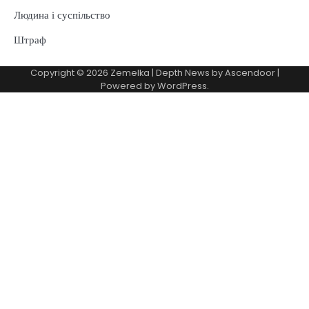
Людина і суспільство
Штраф
Copyright © 2026
Zemelka
| Depth News by
Ascendoor
|
Powered by
WordPress
.