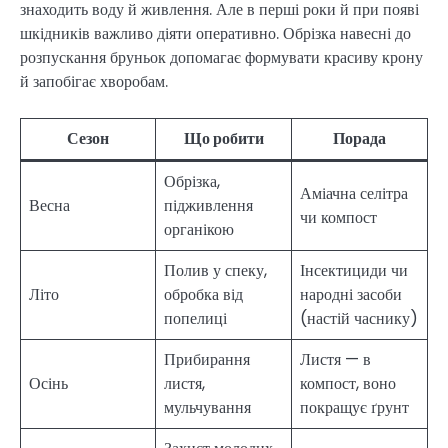
знаходить воду й живлення. Але в перші роки й при появі
шкідників важливо діяти оперативно. Обрізка навесні до
розпускання бруньок допомагає формувати красиву крону
й запобігає хворобам.
Сезон
Що робити
Порада
Обрізка,
Аміачна селітра
Весна
підживлення
чи компост
органікою
Полив у спеку,
Інсектициди чи
Літо
обробка від
народні засоби
попелиці
(настій часнику)
Прибирання
Листя — в
Осінь
листя,
компост, воно
мульчування
покращує ґрунт