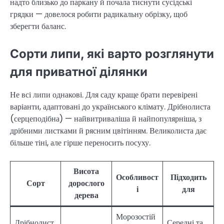
надто близько до паркану й почала тиснути сусідські
грядки — довелося робити радикальну обрізку, щоб
зберегти баланс.
Сорти липи, які варто розглянути
для приватної ділянки
Не всі липи однакові. Для саду краще брати перевірені
варіанти, адаптовані до українського клімату. Дрібнолиста
(серцеподібна) — найвитриваліша й найпопулярніша, з
дрібними листками й рясним цвітінням. Великолиста дає
більше тіні, але гірше переносить посуху.
Висота
Особливост
Підходить
Сорт
дорослого
і
для
дерева
Морозостій
Дрібнолист
Середні та