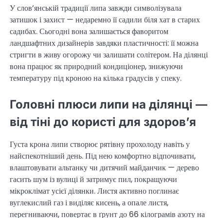
У слов’янській традиції липа завжди символізувала
затишок і захист — недаремно її садили біля хат в старих
садибах. Сьогодні вона залишається фаворитом
ландшафтних дизайнерів завдяки пластичності: її можна
стригти в живу огорожу чи залишати солітером. На ділянці
вона працює як природний кондиціонер, знижуючи
температуру під кроною на кілька градусів у спеку.
Головні плюси липи на ділянці —
від тіні до користі для здоров’я
Густа крона липи створює рятівну прохолоду навіть у
найспекотніший день. Під нею комфортно відпочивати,
влаштовувати альтанку чи дитячий майданчик — дерево
гасить шум із вулиці й затримує пил, покращуючи
мікроклімат усієї ділянки. Листя активно поглинає
вуглекислий газ і виділяє кисень, а опале листя,
перегниваючи, повертає в ґрунт до 66 кілограмів азоту на