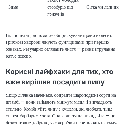
Захист молодих
Зима
стовбурів від
Сітка чи лапник
гризунів
Від попелиці допомагає обприскування рано навесні.
Грибкові хвороби лікують фунгіцидами при перших
ознаках. Регулярно оглядайте листя — раннє втручання
рятує дерево.
Корисні лайфхаки для тих, хто
вже вирішив посадити липу
Якщо ділянка маленька, обирайте шароподібні сорти на
штамбі — вони займають мінімум місця й виглядають
стильно. Комбінуйте липу з кущами, які люблять тінь:
спірея, барбарис, хоста. Опале листя не викидайте — це
безкоштовне добриво, яке черв’яки перетворять на гумус.