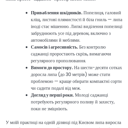
Приваблення шкідників.
Попелиця, галовий
кліщ, листові плямистості й біла гниль — липа
іноді стає мішенню. Липкі виділення попелиці
забруднюють усе під деревом, включно з
автомобілями й меблями.
Самосів і агресивність.
Без контролю
саджанці проростають скрізь, вимагаючи
регулярного прополювання.
Вимоги до простору.
На шести-десяти сотках
доросла липа (до 30 метрів) може стати
проблемою — краще обирати компактні сорти
чи садити подалі від меж.
Догляд у перші роки.
Молоді саджанці
потребують регулярного поливу й захисту,
поки не зміцніють.
У моїй практиці на одній ділянці під Києвом липа виросла