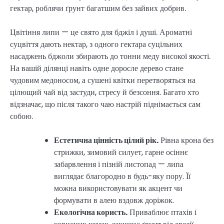
гектар, роблячи ґрунт багатшим без зайвих добрив.
Цвітіння липи — це свято для бджіл і душі. Ароматні
суцвіття дають нектар, з одного гектара суцільних
насаджень бджоли збирають до тонни меду високої якості.
На вашій ділянці навіть одне доросле дерево стане
чудовим медоносом, а сушені квітки перетворяться на
цілющий чай від застуди, стресу й безсоння. Багато хто
відзначає, що після такого чаю настрій піднімається сам
собою.
Естетична цінність цілий рік.
Рівна крона без
стрижки, зимовий силует, гарне осіннє
забарвлення і пізній листопад — липа
виглядає благородно в будь-яку пору. Її
можна використовувати як акцент чи
формувати в алею вздовж доріжок.
Екологічна користь.
Приваблює птахів і