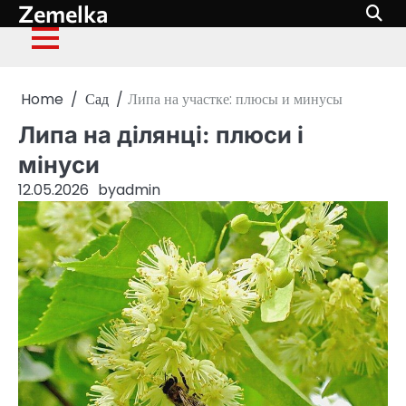
Zemelka
Skip
to
content
Home
Сад
Липа на участке: плюсы и минусы
Липа на ділянці: плюси і
мінуси
12.05.2026
by
admin