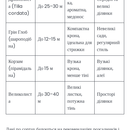
ка,
а (Tilia
До 25–30 м
великі
ароматна,
cordata)
ділянки
медонос
Компактна
Невеликі
Грін Глоб
крона,
сади,
(шароподіб
До 12–15 м
ідеальна для
регулярний
на)
стрижки
стиль
Корзам
Вузька
Вузькі
(пірамідаль
До 15 м
крона,
ділянки,
на)
менше тіні
алеї
Великі
Великолист
До 30–40
листки,
Просторі
а
м
потужна
ділянки
тінь
Дані по сортах базуються на рекомендаціях розсадників і