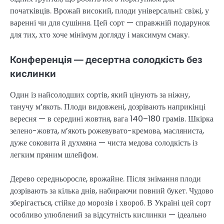
початківців. Врожай високий, плоди універсальні: свіжі, у
варенні чи для сушіння. Цей сорт — справжній подарунок
для тих, хто хоче мінімум догляду і максимум смаку.
Конференція — десертна солодкість без
кислинки
Один із найсолодших сортів, який цінують за ніжну,
танучу м’якоть. Плоди видовжені, дозрівають наприкінці
вересня — в середині жовтня, вага 140–180 грамів. Шкірка
зелено-жовта, м’якоть рожевувато-кремова, масляниста,
дуже соковита й духмяна — чиста медова солодкість із
легким пряним шлейфом.
Дерево середньоросле, врожайне. Після знімання плоди
дозрівають за кілька днів, набираючи повний букет. Чудово
зберігається, стійке до морозів і хвороб. В Україні цей сорт
особливо улюблений за відсутність кислинки — ідеально