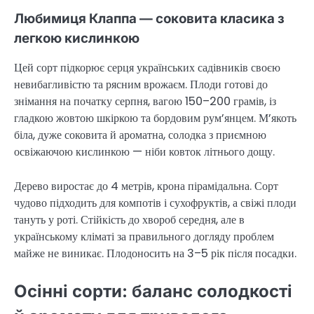
Любимиця Клаппа — соковита класика з
легкою кислинкою
Цей сорт підкорює серця українських садівників своєю
невибагливістю та рясним врожаєм. Плоди готові до
знімання на початку серпня, вагою 150–200 грамів, із
гладкою жовтою шкіркою та бордовим рум’янцем. М’якоть
біла, дуже соковита й ароматна, солодка з приємною
освіжаючою кислинкою — ніби ковток літнього дощу.
Дерево виростає до 4 метрів, крона пірамідальна. Сорт
чудово підходить для компотів і сухофруктів, а свіжі плоди
тануть у роті. Стійкість до хвороб середня, але в
українському кліматі за правильного догляду проблем
майже не виникає. Плодоносить на 3–5 рік після посадки.
Осінні сорти: баланс солодкості