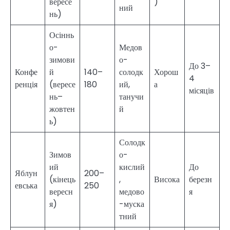
вересе
)
ний
нь)
Осіннь
о-
Медов
зимови
о-
До 3–
Конфе
й
140–
солодк
Хорош
4
ренція
(вересе
180
ий,
а
місяців
нь–
танучи
жовтен
й
ь)
Солодк
Зимов
о-
ий
кислий
До
Яблун
200–
(кінець
,
Висока
березн
евська
250
вересн
медово
я
я)
-муска
тний