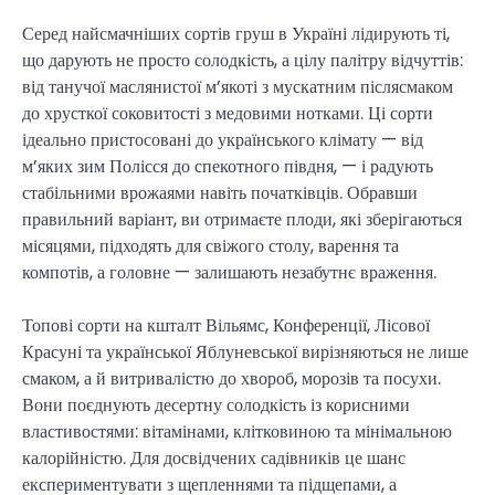
Серед найсмачніших сортів груш в Україні лідирують ті,
що дарують не просто солодкість, а цілу палітру відчуттів:
від танучої маслянистої м’якоті з мускатним післясмаком
до хрусткої соковитості з медовими нотками. Ці сорти
ідеально пристосовані до українського клімату — від
м’яких зим Полісся до спекотного півдня, — і радують
стабільними врожаями навіть початківців. Обравши
правильний варіант, ви отримаєте плоди, які зберігаються
місяцями, підходять для свіжого столу, варення та
компотів, а головне — залишають незабутнє враження.
Топові сорти на кшталт Вільямс, Конференції, Лісової
Красуні та української Яблуневської вирізняються не лише
смаком, а й витривалістю до хвороб, морозів та посухи.
Вони поєднують десертну солодкість із корисними
властивостями: вітамінами, клітковиною та мінімальною
калорійністю. Для досвідчених садівників це шанс
експериментувати з щепленнями та підщепами, а