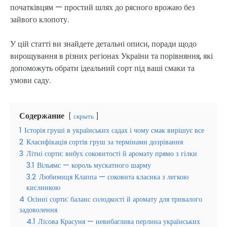
початківцям — простий шлях до рясного врожаю без
зайвого клопоту.
У цій статті ви знайдете детальні описи, поради щодо
вирощування в різних регіонах України та порівняння, які
допоможуть обрати ідеальний сорт під ваші смаки та
умови саду.
Содержание
скрыть
1
Історія груші в українських садах і чому смак вирішує все
2
Класифікація сортів груш за термінами дозрівання
3
Літні сорти: вибух соковитості й аромату прямо з гілки
3.1
Вільямс — король мускатного шарму
3.2
Любимиця Клаппа — соковита класика з легкою
кислинкою
4
Осінні сорти: баланс солодкості й аромату для тривалого
задоволення
4.1
Лісова Красуня — невибаглива перлина українських