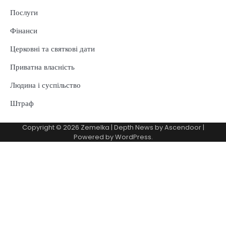
Послуги
Фінанси
Церковні та святкові дати
Приватна власність
Людина і суспільство
Штраф
Copyright © 2026
Zemelka
| Depth News by
Ascendoor
|
Powered by
WordPress
.