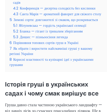
садів
4.2
Конференція — десертна солодкість без кислинки
4.3
Санта Марія — ароматний фаворит для свіжого столу
5
Зимові сорти: довгожителі зі смаком, що розкривається
5.1
Яблуневська — гордість української селекції
5.2
Бланка — гігант із тривалим зберіганням
5.3
Дюшес — пізньоосіння легенда
6
Порівняння топових сортів груш в Україні
7
Як обрати і виростити найсмачніші груші у вашому
регіоні України
8
Корисні властивості та кулінарні ідеї з українськими
грушами
Історія груші в українських
садах і чому смак вирішує все
Груша давно стала частиною українського ландшафту —
від давніх лісів до сучасних присадибних ділянок. Ще в