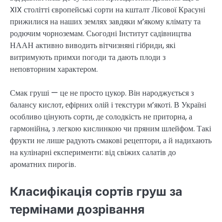
XIX столітті європейські сорти на кшталт Лісової Красуні
прижилися на наших землях завдяки м’якому клімату та
родючим чорноземам. Сьогодні Інститут садівництва
НААН активно виводить вітчизняні гібриди, які
витримують примхи погоди та дають плоди з
неповторним характером.
Смак груші — це не просто цукор. Він народжується з
балансу кислот, ефірних олій і текстури м’якоті. В Україні
особливо цінують сорти, де солодкість не приторна, а
гармонійна, з легкою кислинкою чи пряним шлейфом. Такі
фрукти не лише радують смакові рецептори, а й надихають
на кулінарні експерименти: від свіжих салатів до
ароматних пирогів.
Класифікація сортів груш за
термінами дозрівання