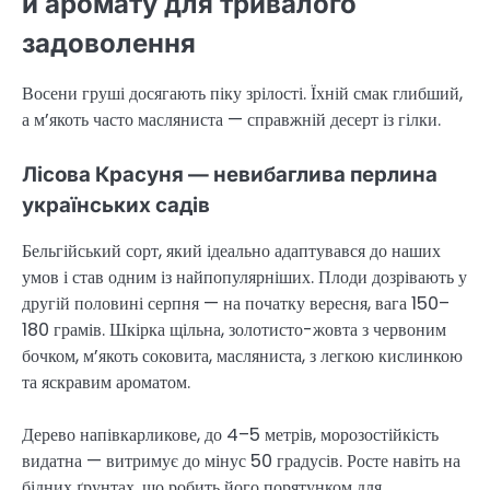
й аромату для тривалого
задоволення
Восени груші досягають піку зрілості. Їхній смак глибший,
а м’якоть часто масляниста — справжній десерт із гілки.
Лісова Красуня — невибаглива перлина
українських садів
Бельгійський сорт, який ідеально адаптувався до наших
умов і став одним із найпопулярніших. Плоди дозрівають у
другій половині серпня — на початку вересня, вага 150–
180 грамів. Шкірка щільна, золотисто-жовта з червоним
бочком, м’якоть соковита, масляниста, з легкою кислинкою
та яскравим ароматом.
Дерево напівкарликове, до 4–5 метрів, морозостійкість
видатна — витримує до мінус 50 градусів. Росте навіть на
бідних ґрунтах, що робить його порятунком для