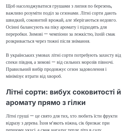
Щоб насолоджуватися грушами з липня по березень,
важливо розуміти поділ за сезонами. Літні сорти дають
швидкий, соковитий врожай, але зберігаються недовго.
Осінні балансують на піку аромату і підходять для
переробки. Зимові — чемпіони за лежкістю, їхній смак
розкривається через тижні після знімання.
В українських умовах літні сорти потребують захисту від
спеки півдня, а зимові — від сильних морозів півночі.
Правильний вибір продовжує сезон задоволення і
мінімізує втрати від хвороб.
Літні сорти: вибух соковитості й
аромату прямо з гілки
Літні груші — це свято для тих, хто любить їсти фрукти
відразу з дерева. Їхня м’якоть ніжна, сік бризкає при
першому укусі, а смак нагадує тепле літо в саду.