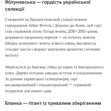
Яблуневська — гордість української
селекції
Створений на Придністровській станції шляхом
схрещування Аббат Фетель і Деканка дю Коміс, цей сорт
став справжнім хітом. Плоди великі, 200–250 грамів,
дозрівають наприкінці вересня — на початку жовтня.
Шкірка зеленувато-жовта, м’якоть ніжна, масляниста,
солодко-кисла з медово-ванільним ароматом і нотками
мускату.
Зберігається до березня, стійка до парші та бактеріального
опіку. Дерево потужне, швидко вступає в плодоношення.
За даними українських селекціонерів, сорт
високоврожайний і тіньовитривалий — справжній
подарунок для наших садів.
Бланка — гігант із тривалим зберіганням