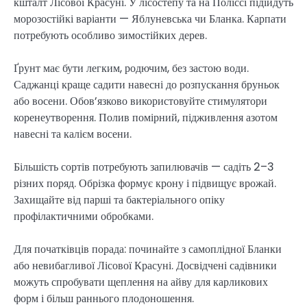
кшталт Лісової Красуні. У лісостепу та на Поліссі підійдуть
морозостійкі варіанти — Яблуневська чи Бланка. Карпати
потребують особливо зимостійких дерев.
Ґрунт має бути легким, родючим, без застою води.
Саджанці краще садити навесні до розпускання бруньок
або восени. Обов’язково використовуйте стимулятори
коренеутворення. Полив помірний, підживлення азотом
навесні та калієм восени.
Більшість сортів потребують запилювачів — садіть 2–3
різних поряд. Обрізка формує крону і підвищує врожай.
Захищайте від парші та бактеріального опіку
профілактичними обробками.
Для початківців порада: починайте з самоплідної Бланки
або невибагливої Лісової Красуні. Досвідчені садівники
можуть спробувати щеплення на айву для карликових
форм і більш раннього плодоношення.