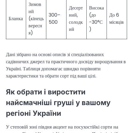
Зимов
Десерт
Висока
ий
300–
ний,
(до
До 6
Бланка
(кінець
500
солодк
-30°С
місяців
вересн
ий
)
я)
Дані зібрано на основі описів зі спеціалізованих
садівничих джерел та практичного досвіду вирощування в
Україні. Таблиця допомагає швидко порівняти
характеристики та обрати сорт під ваші цілі.
Як обрати і виростити
найсмачніші груші у вашому
регіоні України
У степовій зоні півдня акцент на посухостійкі сорти на