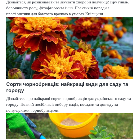
Дізнайтеся, як розпізнавати та лікувати хвороби полуниці: сіру гниль,
борошнисту росу, фітофтороз та інші. Практичні поради з
профілактики для багатого врожаю в умовах Київщини.
Сорти чорнобривців: найкращі види для саду та
городу
Дізнайтеся про найкращі сорти чорнобривців для українського саду та
городу. Повний посібник із вибору видів, посадки та догляду за
популярними чорнобривцями.