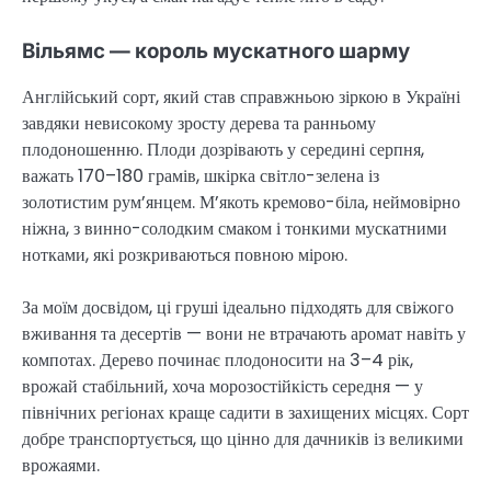
Вільямс — король мускатного шарму
Англійський сорт, який став справжньою зіркою в Україні
завдяки невисокому зросту дерева та ранньому
плодоношенню. Плоди дозрівають у середині серпня,
важать 170–180 грамів, шкірка світло-зелена із
золотистим рум’янцем. М’якоть кремово-біла, неймовірно
ніжна, з винно-солодким смаком і тонкими мускатними
нотками, які розкриваються повною мірою.
За моїм досвідом, ці груші ідеально підходять для свіжого
вживання та десертів — вони не втрачають аромат навіть у
компотах. Дерево починає плодоносити на 3–4 рік,
врожай стабільний, хоча морозостійкість середня — у
північних регіонах краще садити в захищених місцях. Сорт
добре транспортується, що цінно для дачників із великими
врожаями.