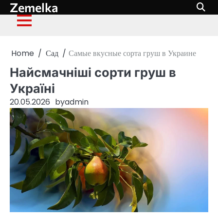
Zemelka
Skip
to
content
Home
Сад
Самые вкусные сорта груш в Украине
Найсмачніші сорти груш в
Україні
20.05.2026
by
admin