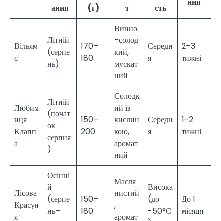
ння
ання
(г)
т
сть
Винно
Літній
-солод
Вільям
170–
Середн
2–3
(серпе
кий,
с
180
я
тижні
нь)
мускат
ний
Солодк
Літній
Любим
ий із
(почат
иця
150–
кислин
Середн
1–2
ок
Клапп
200
кою,
я
тижні
серпня
а
аромат
)
ний
Осінні
Масля
й
Висока
Лісова
нистий
(серпе
150–
(до
До 1
Красун
,
нь–
180
-50°С
місяця
я
аромат