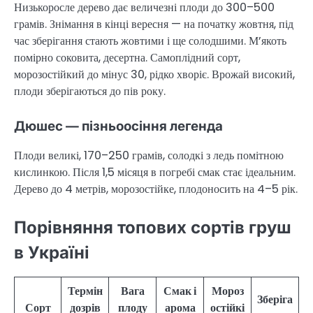
Низькоросле дерево дає величезні плоди до 300–500
грамів. Знімання в кінці вересня — на початку жовтня, під
час зберігання стають жовтими і ще солодшими. М’якоть
помірно соковита, десертна. Самоплідний сорт,
морозостійкий до мінус 30, рідко хворіє. Врожай високий,
плоди зберігаються до пів року.
Дюшес — пізньоосіння легенда
Плоди великі, 170–250 грамів, солодкі з ледь помітною
кислинкою. Після 1,5 місяця в погребі смак стає ідеальним.
Дерево до 4 метрів, морозостійке, плодоносить на 4–5 рік.
Порівняння топових сортів груш
в Україні
Термін
Вага
Смак і
Мороз
Зберіга
Сорт
дозрів
плоду
арома
остійкі