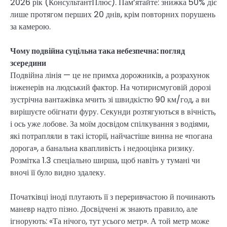
2026 рік (КонсультантПлюс). Пам’ятайте: знижка 50% діє
лише протягом перших 20 днів, крім повторних порушень
за камерою.
Чому подвійна суцільна така небезпечна: погляд
зсередини
Подвійна лінія — це не примха дорожників, а розрахунок
інженерів на людський фактор. На чотирисмуговій дорозі
зустрічна вантажівка мчить зі швидкістю 90 км/год, а ви
вирішуєте обігнати фуру. Секунди розтягуються в вічність,
і ось уже лобове. За моїм досвідом спілкування з водіями,
які потрапляли в такі історії, найчастіше винна не «погана
дорога», а банальна квапливість і недооцінка ризику.
Розмітка 1.3 спеціально ширша, щоб навіть у тумані чи
вночі її було видно здалеку.
Початківці іноді плутають її з переривчастою й починають
маневр надто пізно. Досвідчені ж знають правило, але
ігнорують: «Та нічого, тут усього метр». А той метр може