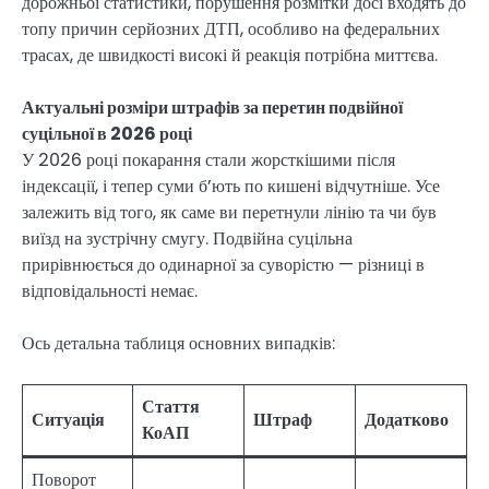
дорожньої статистики, порушення розмітки досі входять до
топу причин серйозних ДТП, особливо на федеральних
трасах, де швидкості високі й реакція потрібна миттєва.
Актуальні розміри штрафів за перетин подвійної
суцільної в 2026 році
У 2026 році покарання стали жорсткішими після
індексації, і тепер суми б’ють по кишені відчутніше. Усе
залежить від того, як саме ви перетнули лінію та чи був
виїзд на зустрічну смугу. Подвійна суцільна
прирівнюється до одинарної за суворістю — різниці в
відповідальності немає.
Ось детальна таблиця основних випадків:
Стаття
Ситуація
Штраф
Додатково
КоАП
Поворот