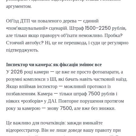
аргументом.
Об’їзд ДТП чи поваленого дерева — єдиний
«пом’якшувальний» сценарій. Штраф 1500–2250 рублів,
але тільки якщо праворуч об’їхати неможливо. Пробка?
Стоячий автобус? Ні, це не перешкода, і суди це регулярно
підтверджують.
Інспектор чи камера: як фіксація змінює все
У 2026 році камери — це вже не просто фотоапарати, а
розумні комплекси з ШІ, які бачать навіть частковий наїзд.
Якщо впіймав інспектор — можливий протокол із
позбавленням. Камера — тільки штраф 7500 рублів і
ніяких «розборів» у ДАІ. Повторне порушення протягом
року за камерою — знову 7500, але вже без знижки.
Це важливо для початківців: завжди вмикайте
відеореєстратор. Він не лише доведе вашу правоту при