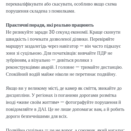
перекваліфікувати або скасувати, особливо якщо схема
порушення складена з помилками.
Практичні поради, які реально працюють
Не ризикуйте заради 30 секунд економії. Краще скинути
швидкість і почекати дозволеної ділянки. Перевіряйте
маршрут заздалегідь через навігатор — він часто підказує
зони зі суцільною. Для початківців: вивчайте ПДР не
зубрінням, а візуально — дивіться ролики з
реконструкціями аварій. І головне — тримайте дистанцію.
Спокійний водій майже ніколи не перетинає подвійну.
Якщо ви у великому місті, де камер як сміття, звикайте до
дисципліни. У регіонах із поганими дорогами розмітка
іноді «живе своїм життям» — фотографуйте порушення й
повідомляйте в ДАІ. Це не лише допомагає вам, а й робить
дороги безпечнішими для всіх.
Подвійна суцільна — це не ворог, а союзник, який нагадує: