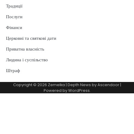
Традиції
Послуги
Фінанси
Церковні та святкові дати
Приватна власність
Людина і суспільство
Штраф
Copyright © 2026
Zemelka
| Depth News by
Ascendoor
|
Powered by
WordPress
.