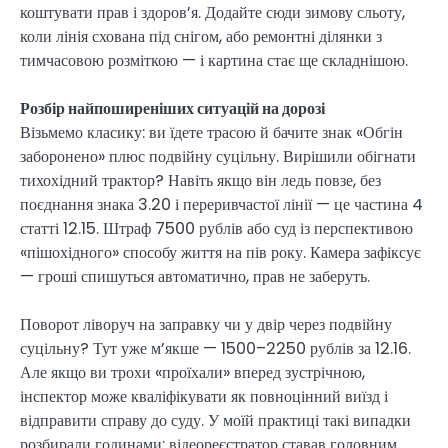
коштувати прав і здоров’я. Додайте сюди зимову сльоту,
коли лінія схована під снігом, або ремонтні ділянки з
тимчасовою розміткою — і картина стає ще складнішою.
Розбір найпоширеніших ситуацій на дорозі
Візьмемо класику: ви їдете трасою й бачите знак «Обгін
заборонено» плюс подвійну суцільну. Вирішили обігнати
тихохідний трактор? Навіть якщо він ледь повзе, без
поєднання знака 3.20 і переривчастої лінії — це частина 4
статті 12.15. Штраф 7500 рублів або суд із перспективою
«пішохідного» способу життя на пів року. Камера зафіксує
— гроші спишуться автоматично, прав не заберуть.
Поворот ліворуч на заправку чи у двір через подвійну
суцільну? Тут уже м’якше — 1500–2250 рублів за 12.16.
Але якщо ви трохи «проїхали» вперед зустрічною,
інспектор може кваліфікувати як повноцінний виїзд і
відправити справу до суду. У моїй практиці такі випадки
розбирали годинами: відеореєстратор ставав головним