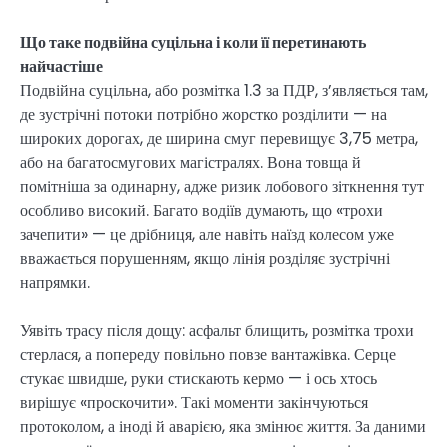
Що таке подвійна суцільна і коли її перетинають
найчастіше
Подвійна суцільна, або розмітка 1.3 за ПДР, з’являється там,
де зустрічні потоки потрібно жорстко розділити — на
широких дорогах, де ширина смуг перевищує 3,75 метра,
або на багатосмугових магістралях. Вона товща й
помітніша за одинарну, адже ризик лобового зіткнення тут
особливо високий. Багато водіїв думають, що «трохи
зачепити» — це дрібниця, але навіть наїзд колесом уже
вважається порушенням, якщо лінія розділяє зустрічні
напрямки.
Уявіть трасу після дощу: асфальт блищить, розмітка трохи
стерлася, а попереду повільно повзе вантажівка. Серце
стукає швидше, руки стискають кермо — і ось хтось
вирішує «проскочити». Такі моменти закінчуються
протоколом, а іноді й аварією, яка змінює життя. За даними