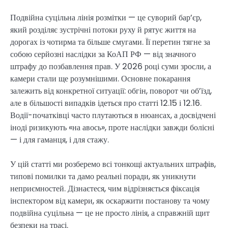
Подвійна суцільна лінія розмітки — це суворий бар’єр,
який розділяє зустрічні потоки руху й рятує життя на
дорогах із чотирма та більше смугами. Її перетин тягне за
собою серйозні наслідки за КоАП РФ — від значного
штрафу до позбавлення прав. У 2026 році суми зросли, а
камери стали ще розумнішими. Основне покарання
залежить від конкретної ситуації: обгін, поворот чи об’їзд,
але в більшості випадків ідеться про статті 12.15 і 12.16.
Водії-початківці часто плутаються в нюансах, а досвідчені
іноді ризикують «на авось», проте наслідки завжди болісні
— і для гаманця, і для стажу.
У цій статті ми розберемо всі тонкощі актуальних штрафів,
типові помилки та дамо реальні поради, як уникнути
неприємностей. Дізнаєтеся, чим відрізняється фіксація
інспектором від камери, як оскаржити постанову та чому
подвійна суцільна — це не просто лінія, а справжній щит
безпеки на трасі.