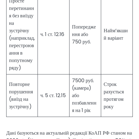
Просте
перетинанн
я без виїзду
на
Попередже
зустрічну
Найм’якши
ч. 1 ст. 12.16
ння або
(наприклад,
й варіант
750 руб.
перестроюв
ання в
попутному
ряду)
7500 руб.
Повторне
Строк
(камера)
порушення
рахується
ч. 5 ст. 12.15
або
(виїзд на
протягом
позбавленн
зустрічну)
року
я на 1 рік
Дані базуються на актуальній редакції КоАП РФ станом на