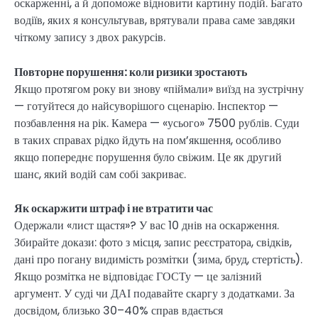
оскарженні, а й допоможе відновити картину подій. Багато
водіїв, яких я консультував, врятували права саме завдяки
чіткому запису з двох ракурсів.
Повторне порушення: коли ризики зростають
Якщо протягом року ви знову «піймали» виїзд на зустрічну
— готуйтеся до найсуворішого сценарію. Інспектор —
позбавлення на рік. Камера — «усього» 7500 рублів. Суди
в таких справах рідко йдуть на пом’якшення, особливо
якщо попереднє порушення було свіжим. Це як другий
шанс, який водій сам собі закриває.
Як оскаржити штраф і не втратити час
Одержали «лист щастя»? У вас 10 днів на оскарження.
Збирайте докази: фото з місця, запис реєстратора, свідків,
дані про погану видимість розмітки (зима, бруд, стертість).
Якщо розмітка не відповідає ГОСТу — це залізний
аргумент. У суді чи ДАІ подавайте скаргу з додатками. За
досвідом, близько 30–40% справ вдається