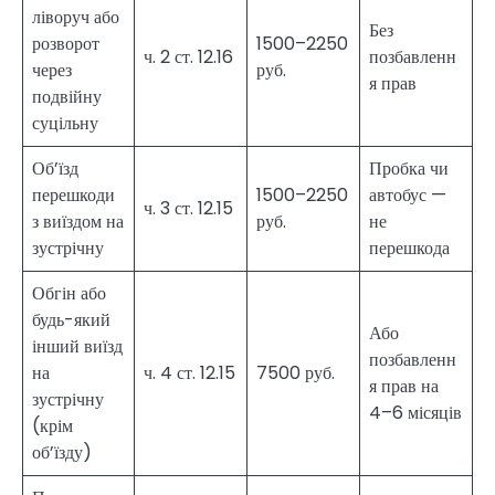
ліворуч або
Без
розворот
1500–2250
ч. 2 ст. 12.16
позбавленн
через
руб.
я прав
подвійну
суцільну
Об’їзд
Пробка чи
перешкоди
1500–2250
автобус —
ч. 3 ст. 12.15
з виїздом на
руб.
не
зустрічну
перешкода
Обгін або
будь-який
Або
інший виїзд
позбавленн
на
ч. 4 ст. 12.15
7500 руб.
я прав на
зустрічну
4–6 місяців
(крім
об’їзду)