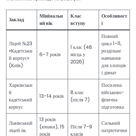
Мінімальн
Клас
Особливост
Заклад
ий вік
вступу
і
Повний
Ліцей №23
цикл 1–11,
1 клас (48
«Кадетськи
роздільне
6–7 років
місць у
й корпус»
навчання
2026)
(Київ)
для хлопців
і дівчат
Харківськи
Посилена
й
8 клас
військово-
13–14 років
кадетський
(після 7)
фізична
корпус
підготовка
13 років
Львівський
Сильний
(юнаки), 15
Після 7–9
ліцей ім.
патріотични
років
класів