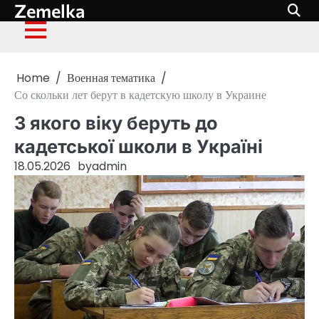
Zemelka
Skip
to
content
Home
Военная тематика
Со скольки лет берут в кадетскую школу в Украине
З якого віку беруть до
кадетської школи в Україні
18.05.2026
by
admin