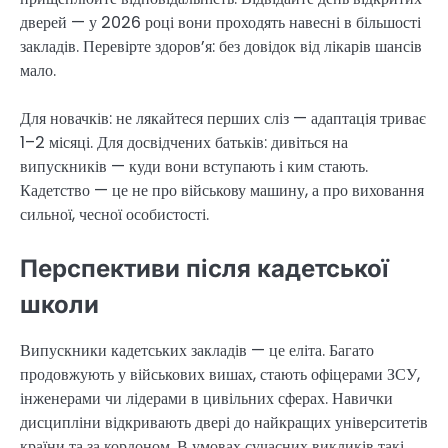
дверей — у 2026 році вони проходять навесні в більшості
закладів. Перевірте здоров’я: без довідок від лікарів шансів
мало.
Для новачків: не лякайтеся перших сліз — адаптація триває
1–2 місяці. Для досвідчених батьків: дивіться на
випускників — куди вони вступають і ким стають.
Кадетство — це не про військову машину, а про виховання
сильної, чесної особистості.
Перспективи після кадетської
школи
Випускники кадетських закладів — це еліта. Багато
продовжують у військових вишах, стають офіцерами ЗСУ,
інженерами чи лідерами в цивільних сферах. Навички
дисципліни відкривають двері до найкращих університетів
країни та за кордоном. В умовах сучасних викликів такі