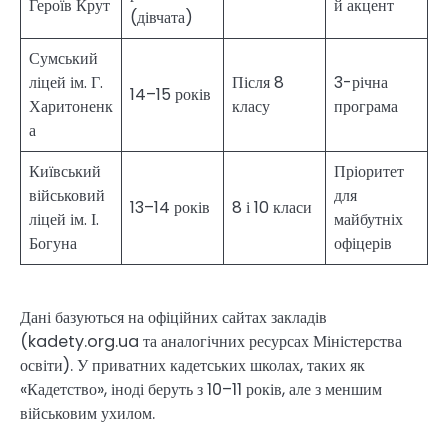
Героїв Крут
й акцент
(дівчата)
Сумський
ліцей ім. Г.
Після 8
3-річна
14–15 років
Харитоненк
класу
програма
а
Київський
Пріоритет
військовий
для
13–14 років
8 і 10 класи
ліцей ім. І.
майбутніх
Богуна
офіцерів
Дані базуються на офіційних сайтах закладів
(kadety.org.ua та аналогічних ресурсах Міністерства
освіти). У приватних кадетських школах, таких як
«Кадетство», іноді беруть з 10–11 років, але з меншим
військовим ухилом.