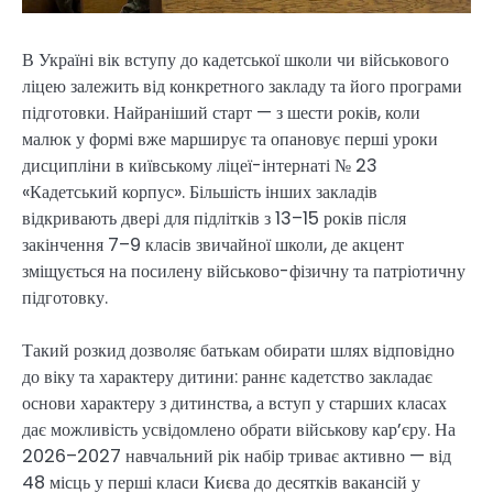
В Україні вік вступу до кадетської школи чи військового
ліцею залежить від конкретного закладу та його програми
підготовки. Найраніший старт — з шести років, коли
малюк у формі вже марширує та опановує перші уроки
дисципліни в київському ліцеї-інтернаті № 23
«Кадетський корпус». Більшість інших закладів
відкривають двері для підлітків з 13–15 років після
закінчення 7–9 класів звичайної школи, де акцент
зміщується на посилену військово-фізичну та патріотичну
підготовку.
Такий розкид дозволяє батькам обирати шлях відповідно
до віку та характеру дитини: раннє кадетство закладає
основи характеру з дитинства, а вступ у старших класах
дає можливість усвідомлено обрати військову кар’єру. На
2026–2027 навчальний рік набір триває активно — від
48 місць у перші класи Києва до десятків вакансій у