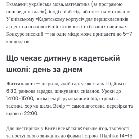
Екзамени: українська мова, математика (за програмою
попередніх класів), іноді співбесіда або тест на мотивацію.
У київському «Кадетському корпусі» для першокласників
акцент на психологічній готовності та базових навичках.
Конкурс високий — на одне місце може припадати до 5–7
кандидатів.
Що чекає дитину в кадетській
школі: день за днем
Життя кадета — це ритм, який гартує як сталь. Підйом о
6:30, ранкова зарядка, шикування, сніданок. Уроки до
14:00–15:00, потім секції: рукопашний бій, стрільба,
тактика, хор чи шахи. Вечір — самопідготовка, перевірка та
відбій о 22:00.
Для шестирічок у Києві все м’якше: більше ігор, творчості
та поступового звикання до форми і строю. Підлітки 14–16