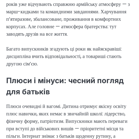
років уже відчувають справжню армійську атмосферу — з
марш-кидками та командними завданнями. Харчування
п’ятиразове, збалансоване, проживання в комфортних
корпусах. Але головне — атмосфера братерства: тут
заводять друзів на все життя.
Багато випускників згадують ці роки як найяскравіші:
дисципліна вчить відповідальності, а товариші стають
другою сім’єю.
Плюси і мінуси: чесний погляд
для батьків
Плюси очевидні й вагомі. Дитина отримує якісну освіту
плюс навички, яких немає в звичайній школі: лідерство,
фізичну форму, патріотизм. Випускники мають переваги
при вступі до військових вишів — пріоритетні місця та
пільги. Інтернат знімає з батьків щоденну рутину, а