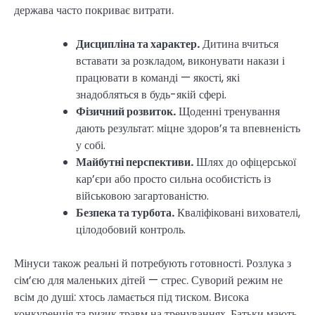
держава часто покриває витрати.
Дисципліна та характер.
Дитина вчиться
вставати за розкладом, виконувати накази і
працювати в команді — якості, які
знадобляться в будь-якій сфері.
Фізичний розвиток.
Щоденні тренування
дають результат: міцне здоров’я та впевненість
у собі.
Майбутні перспективи.
Шлях до офіцерської
кар’єри або просто сильна особистість із
військовою загартованістю.
Безпека та турбота.
Кваліфіковані вихователі,
цілодобовий контроль.
Мінуси також реальні й потребують готовності. Розлука з
сім’єю для маленьких дітей — стрес. Суворий режим не
всім до душі: хтось ламається під тиском. Висока
конкуренція та ризик травм на тренуваннях. Батьки мають