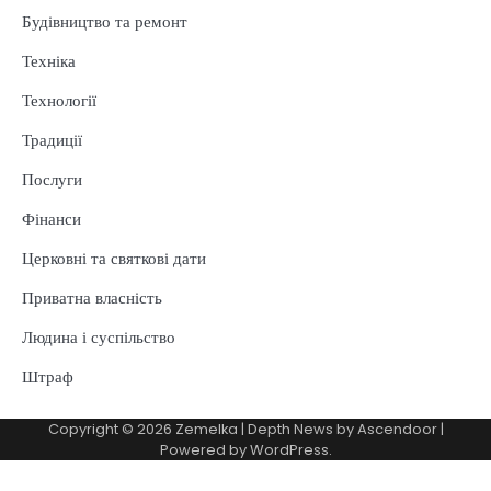
Будівництво та ремонт
Техніка
Технології
Традиції
Послуги
Фінанси
Церковні та святкові дати
Приватна власність
Людина і суспільство
Штраф
Copyright © 2026
Zemelka
| Depth News by
Ascendoor
|
Powered by
WordPress
.