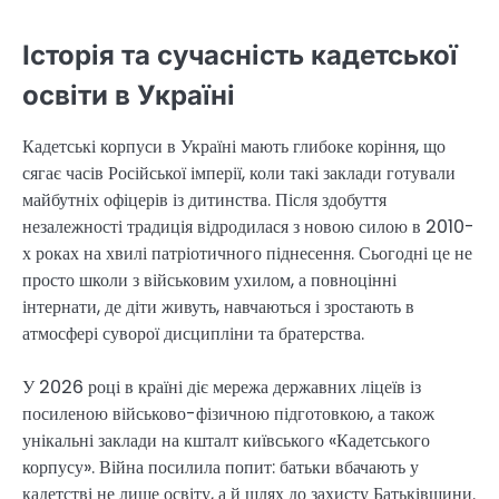
Історія та сучасність кадетської
освіти в Україні
Кадетські корпуси в Україні мають глибоке коріння, що
сягає часів Російської імперії, коли такі заклади готували
майбутніх офіцерів із дитинства. Після здобуття
незалежності традиція відродилася з новою силою в 2010-
х роках на хвилі патріотичного піднесення. Сьогодні це не
просто школи з військовим ухилом, а повноцінні
інтернати, де діти живуть, навчаються і зростають в
атмосфері суворої дисципліни та братерства.
У 2026 році в країні діє мережа державних ліцеїв із
посиленою військово-фізичною підготовкою, а також
унікальні заклади на кшталт київського «Кадетського
корпусу». Війна посилила попит: батьки вбачають у
кадетстві не лише освіту, а й шлях до захисту Батьківщини.