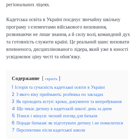
регіональних ліцеях.
Кадетська освіта в Україні поєднує звичайну шкільну
програму з елементами військового виховання,
розвиваючи не лише знання, а й силу волі, командний дух
та готовність служити країні. Це реальний шанс виховати
впевненого, дисциплінованого лідера, який уже в юності
усвідомлює ціну честі та обов’язку.
Содержание
скрыть
1
Історія та сучасність кадетської освіти в Україні
2
З якого віку приймають: розбивка по закладах
3
Як проходить вступ: кроки, документи та випробування
4
Що чекає дитину в кадетській школі: день за днем
5
Плюси і мінуси: чесний погляд для батьків
6
Поради батькам: як підготувати дитину і не помилитися
7
Перспективи після кадетської школи