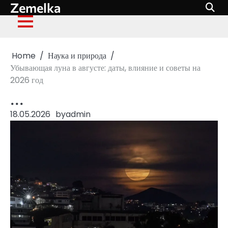
Zemelka
Skip
to
content
Home
Наука и природа
Убывающая луна в августе: даты, влияние и советы на
2026 год
...
18.05.2026
by
admin