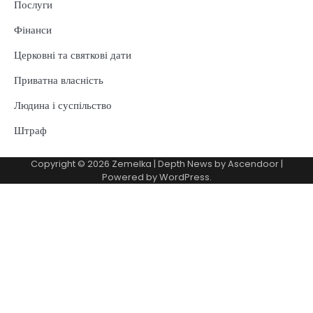
Послуги
Фінанси
Церковні та святкові дати
Приватна власність
Людина і суспільство
Штраф
Copyright © 2026
Zemelka
| Depth News by
Ascendoor
|
Powered by
WordPress
.