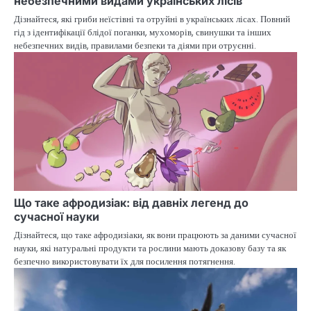
небезпечними видами українських лісів
Дізнайтеся, які гриби неїстівні та отруйні в українських лісах. Повний
гід з ідентифікації блідої поганки, мухоморів, свинушки та інших
небезпечних видів, правилами безпеки та діями при отруєнні.
Що таке афродизіак: від давніх легенд до
сучасної науки
Дізнайтеся, що таке афродизіаки, як вони працюють за даними сучасної
науки, які натуральні продукти та рослини мають доказову базу та як
безпечно використовувати їх для посилення потягнення.