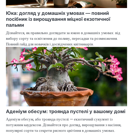
Юка: догляд у домашніх умовах — повний
посібник із вирощування міцної екзотичної
пальми
Дізнайтеся, як правильно доглядати за юкою в домашніх умовах: від
вибору сорту та освітлення до поливу, пересадки та розмноження.
Повний гайд для новачків і досвідчених квітникарів.
Аденіум обесум: троянда пустелі у вашому домі
Аденіум обесум, або троянда пустелі — екзотичний сукулент із
потужним каудексом. Дізнайтеся про догляд, вирощування з насіння,
популярні сорти та секрети рясного цвітіння в домашніх умовах.