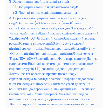
3
Основні типи: хвойні, листяні та іншіn
3.1
Популярні хвойні для українського садуn
3.2
Листяні вічнозелені: родзинка дизайнуn
4
Порівняння популярних вічнозелених рослин для
садуnВидВисота (м)Зимостійкість (зона)Ґрунт і
світлоНайкраще використанняТуя західна ‘Смарагд’2–44–
7Будь-який, півтіньЖивий паркан, солітерЯлівець скельний
‘Скайрокет’4–63–8Піщаний, сонцеВертикальний акцент,
рокарійСамшит вічнозелений0,5–1,55–8Родючий,
півтіньБордюри, топіаріРододендрон катевбінський1–34–
7Кислий, півтіньГрупові посадки, цвітінняЯлина колюча
‘Глаука’10–153–7Вологий, сонцеФон, вітрозахистn(Дані за
матеріалами Вікіпедії та рекомендаціями спеціалізованих
садових ресурсів.) Ці рослини чудово підходять для
Житомирської області за правильного вибору
сортів.nПосадка та догляд: практичні поради для довгого
життяnПосадка вічнозелених вимагає уваги до коренів —
вони чутливі до пересихання. Найкращий час — весна або
кінець літа, коли ґрунт прогрівся. Яма має бути вдвічі
ширшою за грудку землі, з дренажем на важких глинах
Житомирщини. Після посадки мульчуйте хвоєю або корою