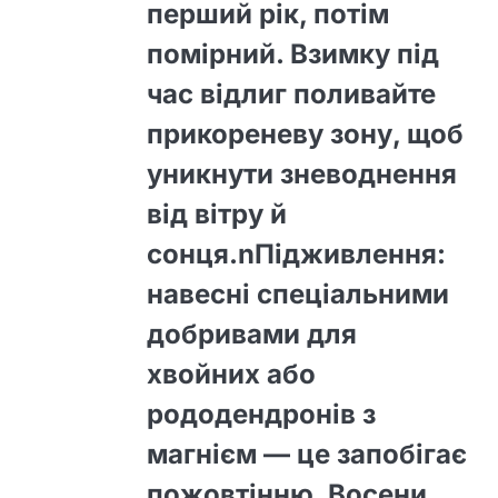
перший рік, потім
помірний. Взимку під
час відлиг поливайте
прикореневу зону, щоб
уникнути зневоднення
від вітру й
сонця.nПідживлення:
навесні спеціальними
добривами для
хвойних або
рододендронів з
магнієм — це запобігає
пожовтінню. Восени