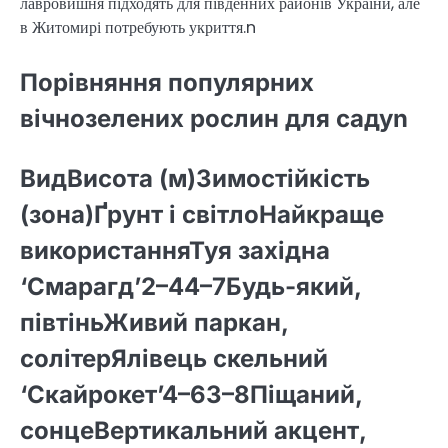
лавровишня підходять для південних районів України, але
в Житомирі потребують укриття.n
Порівняння популярних
вічнозелених рослин для садуn
ВидВисота (м)Зимостійкість
(зона)Ґрунт і світлоНайкраще
використанняТуя західна
‘Смарагд’2–44–7Будь-який,
півтіньЖивий паркан,
солітерЯлівець скельний
‘Скайрокет’4–63–8Піщаний,
сонцеВертикальний акцент,