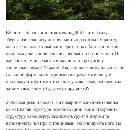
Вічнозелені рослини стоять як надійні вартові саду,
зберігаючи соковиту листву навіть під снігом і морозом,
коли все навколо завмирає в сірих тонах. Їхнє листя живе
по кілька років, оновлюючись непомітно й поступово. Це
дає рослинам перевагу в використанні ресурсів у
мінливому кліматі України. Завдяки восковому нальоту або
голчастій формі вони економно витрачають вологу й
продовжують фотосинтез навіть у м’які зими, роблячи сад
живим і яскравим у будь-яку пору року.n
У Житомирській області з її помірним континентальним
кліматом такі культури особливо цінні: вони створюють
структуру ландшафту, захищають ґрунт від ерозії та
наповнюють повітря фітонцидами, які очищують його від