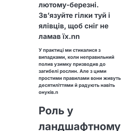
лютому-березні.
Зв’язуйте гілки туй і
ялівців, щоб сніг не
ламав їх.nn
У практиці ми стикалися з
випадками, коли неправильний
полив узимку призводив до
загибелі рослин. Але з цими
простими правилами вони живуть
десятиліттями й радують навіть
онуків.n
Роль у
ландшафтному