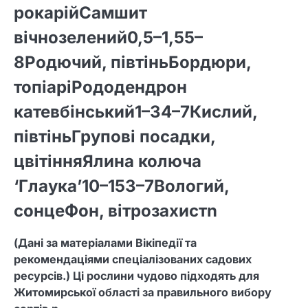
рокарійСамшит
вічнозелений0,5–1,55–
8Родючий, півтіньБордюри,
топіаріРододендрон
катевбінський1–34–7Кислий,
півтіньГрупові посадки,
цвітінняЯлина колюча
‘Глаука’10–153–7Вологий,
сонцеФон, вітрозахистn
(Дані за матеріалами Вікіпедії та
рекомендаціями спеціалізованих садових
ресурсів.) Ці рослини чудово підходять для
Житомирської області за правильного вибору