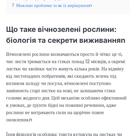
7
Можливі проблеми та як їх вирішуватиn
Що таке вічнозелені рослини:
біологія та секрети виживанняn
Вічнозелені рослини визначаються просто й чітко: це ті,
чиє листя тримається на гілках понад 12 місяців, а окремі
листки чи хвоїнки часто живуть кілька років. На відміну
від листопадних побратимів, які скидають зелень під
впливом холоду чи посухи, вічнозелені поступово
замінюють старі листки на нові, не залишаючи гілки
голими жодного дня. Цей механізм особливо ефективний
в умовах, де ґрунти бідні на поживні речовини, адже
рослини не витрачають сили на щорічне повне
оновлення.n
Їхня фізіологія особлива: товста кутикула на листках чи