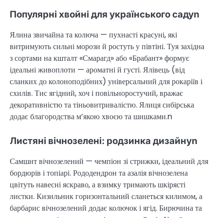
Популярні хвойні для українського садуn
Ялина звичайна та колюча — пухнасті красуні, які
витримують сильні морози й ростуть у півтіні. Туя західна
з сортами на кшталт «Смарагд» або «Брабант» формує
ідеальні живоплоти — ароматні й густі. Ялівець (від
сланких до колоноподібних) універсальний для рокаріїв і
схилів. Тис ягідний, хоч і повільноростучий, вражає
декоративністю та тіньовитривалістю. Ялиця сибірська
додає благородства м’якою хвоєю та шишками.n
Листяні вічнозелені: родзинка дизайнуn
Самшит вічнозелений — чемпіон зі стрижки, ідеальний для
бордюрів і топіарі. Рододендрон та азалія вічнозелена
цвітуть навесні яскраво, а взимку тримають шкірясті
листки. Кизильник горизонтальний сланеться килимом, а
барбарис вічнозелений додає колючок і ягід. Бирючина та