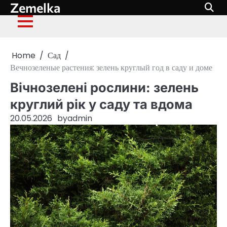
Zemelka
Skip
to
content
Home
Сад
Вечнозеленые растения: зелень круглый год в саду и доме
Вічнозелені рослини: зелень
круглий рік у саду та вдома
20.05.2026
by
admin