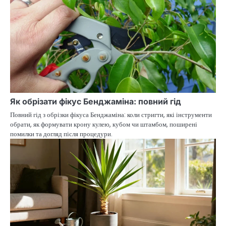
Як обрізати фікус Бенджаміна: повний гід
Повний гід з обрізки фікуса Бенджаміна: коли стригти, які інструменти
обрати, як формувати крону кулею, кубом чи штамбом, поширені
помилки та догляд після процедури.