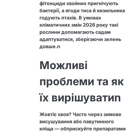
фітонциди хвойних пригнічують
бактерії, а ягоди тиса й кизильника
годують птахів. В умовах
кліматичних змін 2026 року такі
рослини допомагають садам
адаптуватися, зберігаючи зелень
довше.n
Можливі
проблеми та як
їх вирішуватиn
Жовтіє хвоя? Часто через зимове
висушування або павутинного
кліща — обприскуйте препаратами