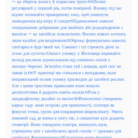
— це зберігає вологу й підкислює ґрунт.nnПолив:
регулярний у перший рік, потім помірний. Взимку під час
відлиг поливайте прикореневу зону, щоб уникнути
зневоднення від вітру й сонця.nПідживлення: навесні
спеціальними добривами для хвойних або рододендронів з
магнієм — це запобігає пожовтінню. Восени ніяких азотних,
лише калійні для визрівання.nОбрізка: формувальна навесні,
санітарна в будь-який час. Самшит і туї стрижіть двічі за
сезон для густоти.nЗахист узимку: у Житомирі вкривайте
молоді рослини агроволокном від сонячних опіків у
лютому-березні. Зв’язуйте гілки туй і ялівців, щоб сніг не
ламав їх.nnУ практиці ми стикалися з випадками, коли
неправильний полив узимку призводив до загибелі рослин.
Але з цими простими правилами вони живуть
десятиліттями й радують навіть онуків.nРоль у
ландшафтному дизайні та екологіїnВічнозелені створюють
каркас саду: живі огорожі для приватності, солітери як
фокусні точки, групи для покращення мікроклімату. Уявіть
зимовий сад, де ялина в снігу сяє, а самшитові кулі додають
геометрії. Вони очищують повітря, знижують шум,
утримують сніг і запобігають ерозії схилів — ідеально для
горбистої Житомирщини.nЕкологічно вони безцінні: