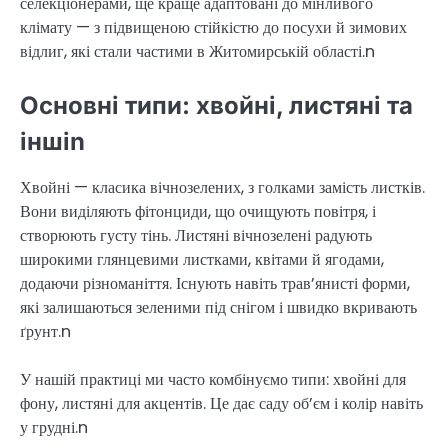
селекціонерами, ще краще адаптовані до мінливого
клімату — з підвищеною стійкістю до посухи й зимових
відлиг, які стали частими в Житомирській області.n
Основні типи: хвойні, листяні та
іншіn
Хвойні — класика вічнозелених, з голками замість листків.
Вони виділяють фітонциди, що очищують повітря, і
створюють густу тінь. Листяні вічнозелені радують
широкими глянцевими листками, квітами й ягодами,
додаючи різноманіття. Існують навіть трав’янисті форми,
які залишаються зеленими під снігом і швидко вкривають
ґрунт.n
У нашій практиці ми часто комбінуємо типи: хвойні для
фону, листяні для акцентів. Це дає саду об’єм і колір навіть
у грудні.n