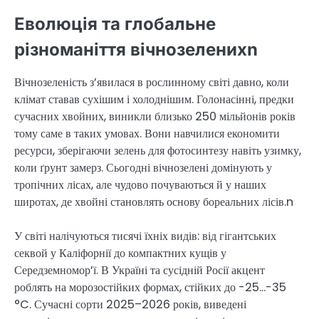
Еволюція та глобальне
різноманіття вічнозеленихn
Вічнозеленість з’явилася в рослинному світі давно, коли
клімат ставав сухішим і холоднішим. Голонасінні, предки
сучасних хвойних, виникли близько 250 мільйонів років
тому саме в таких умовах. Вони навчилися економити
ресурси, зберігаючи зелень для фотосинтезу навіть узимку,
коли ґрунт замерз. Сьогодні вічнозелені домінують у
тропічних лісах, але чудово почуваються й у наших
широтах, де хвойні становлять основу бореальних лісів.n
У світі налічуються тисячі їхніх видів: від гігантських
секвой у Каліфорнії до компактних кущів у
Середземномор’ї. В Україні та сусідній Росії акцент
роблять на морозостійких формах, стійких до -25…-35
°C. Сучасні сорти 2025–2026 років, виведені