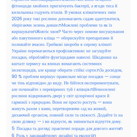
фітонциди хвойних пригнічують бактерії, а ягоди тиса й
кизильника годують птахів. В умовах кліматичних змін
2026 року такі рослини допомагають садам адаптуватися,
зберігаючи зелень довше.nМожливі проблеми та як їх
вирішуватиnЖовтіє хвоя? Часто через зимове висушування
або павутинного кліща — обприскуйте препаратами й
поливайте вчасно. Грибкові хвороби в сирому кліматі
України перемагаються профілактикою: не загущуйте
посадки, обробляйте фунгіцидами навесні. Шкідники на
кшталт хермесу на ялинах вимагають системних
інсектицидів, але краще обирати стійкі сорти.nЗа досвідом,
90 % проблем вирішує правильне місце посадки — сонце
чи тінь відповідно до виду. Не бійтеся експериментувати,
але починайте з перевірених туй і ялівців.nВічнозелені
рослини відкривають двері у світ цілорічної краси й
гармонії з природою. Вони не просто ростуть — вони
живуть разом з вами, перетворюючи сад на живий,
дихаючий організм, повний сили та свіжості. Додайте їх на
свою ділянку — і ви відчуєте, як змінюється відчуття дому.
5
Посадка та догляд: практичні поради для довгого життяn
6
Роль у ландшафтному дизайні та екологіїn