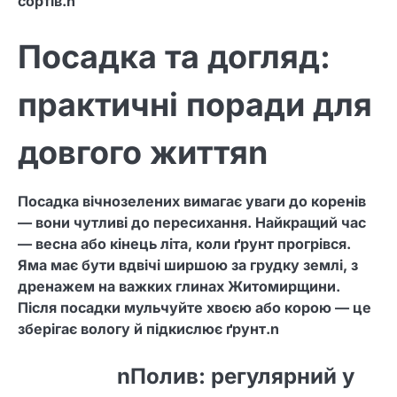
сортів.n
Посадка та догляд:
практичні поради для
довгого життяn
Посадка вічнозелених вимагає уваги до коренів
— вони чутливі до пересихання. Найкращий час
— весна або кінець літа, коли ґрунт прогрівся.
Яма має бути вдвічі ширшою за грудку землі, з
дренажем на важких глинах Житомирщини.
Після посадки мульчуйте хвоєю або корою — це
зберігає вологу й підкислює ґрунт.n
nПолив: регулярний у