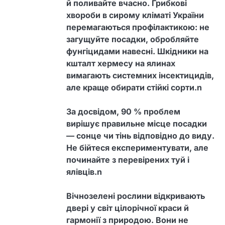
й поливайте вчасно. Грибкові
хвороби в сирому кліматі України
перемагаються профілактикою: не
загущуйте посадки, обробляйте
фунгіцидами навесні. Шкідники на
кшталт хермесу на ялинах
вимагають системних інсектицидів,
але краще обирати стійкі сорти.n
За досвідом, 90 % проблем
вирішує правильне місце посадки
— сонце чи тінь відповідно до виду.
Не бійтеся експериментувати, але
починайте з перевірених туй і
ялівців.n
Вічнозелені рослини відкривають
двері у світ цілорічної краси й
гармонії з природою. Вони не