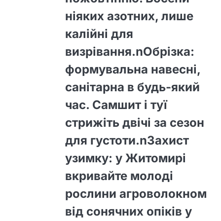
ніяких азотних, лише
калійні для
визрівання.nОбрізка:
формувальна навесні,
санітарна в будь-який
час. Самшит і туї
стрижіть двічі за сезон
для густоти.nЗахист
узимку: у Житомирі
вкривайте молоді
рослини агроволокном
від сонячних опіків у