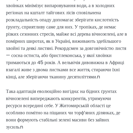
хвоїнках мінімізує випаровування води, а в холодних
регіонах на кшталт тайгових лісів сповільнена
розкладальність опаду допомагає зберігати кислотність
ґрунту, сприятливу саме для них. У тропіках, де немає
різких сезонних стресів, майже всі дерева вічнозелені, але в
помірних широтах, як в Україні, виживають здебільшого
хвойні та деякі листяні. Рекордсмен за довговічністю листя
— сосна остиста, або бристлеконська, у якої хвоїнки
тримаються до 45 років. А вельвічія дивовижна в Африці
взагалі живе з двома листками все життя, стираючи їхні
кінці, але зберігаючи тканину десятиліттями.n
Така адаптація еволюційно вигідна: на бідних ґрунтах
вічнозелені випереджають конкурентів, утримуючи
ресурси всередині себе. У Житомирській області це
особливо помітно на піщаних чи торф’яних ділянках, де
вони формують стабільні зелені масиви без зайвих
зусиль.n