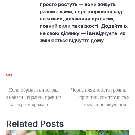
просто ростуть — вони живуть
разом з вами, перетворюючи сад
на живий, дихаючий організм,
повний сили та свіжості. Додайте їх
на свою ділянку — і ви відчуєте, як
змінюється відчуття дому.
САД
Коли обрізати виноград
Чорна плямистість троянд:
Post
навесні: терміни, правила
причини, симптоми та
navigation
та секрети врожаю
ефективне лікування
Related Posts