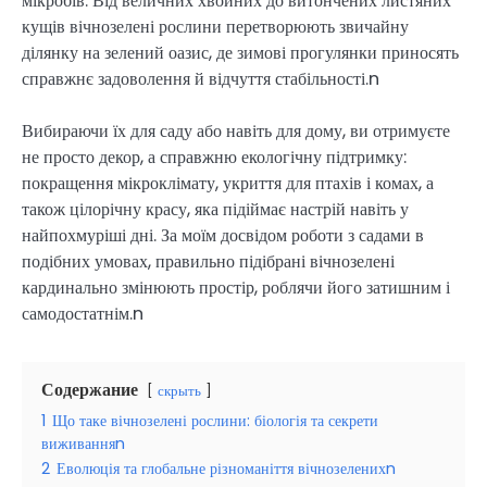
мікробів. Від величних хвойних до витончених листяних
кущів вічнозелені рослини перетворюють звичайну
ділянку на зелений оазис, де зимові прогулянки приносять
справжнє задоволення й відчуття стабільності.n
Вибираючи їх для саду або навіть для дому, ви отримуєте
не просто декор, а справжню екологічну підтримку:
покращення мікроклімату, укриття для птахів і комах, а
також цілорічну красу, яка підіймає настрій навіть у
найпохмуріші дні. За моїм досвідом роботи з садами в
подібних умовах, правильно підібрані вічнозелені
кардинально змінюють простір, роблячи його затишним і
самодостатнім.n
Содержание
скрыть
1
Що таке вічнозелені рослини: біологія та секрети
виживанняn
2
Еволюція та глобальне різноманіття вічнозеленихn