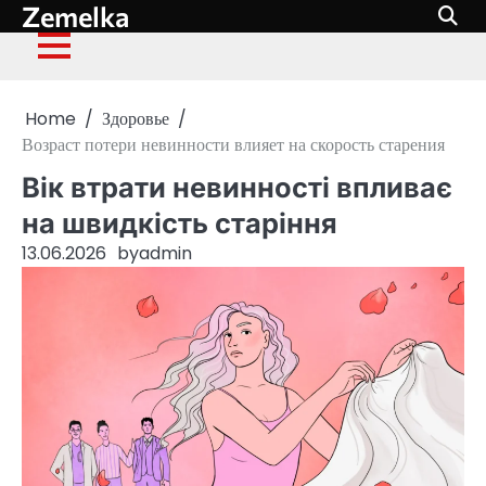
Zemelka
Skip
to
content
Home
Здоровье
Возраст потери невинности влияет на скорость старения
Вік втрати невинності впливає
на швидкість старіння
13.06.2026
by
admin