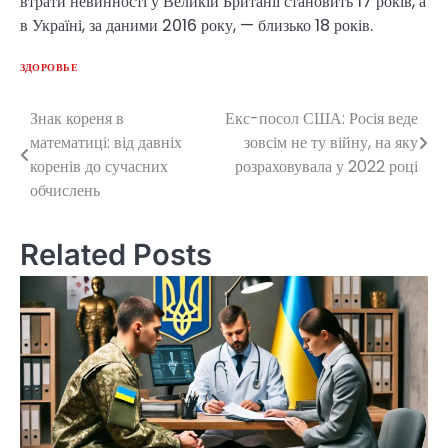
втрати невинності у Великій Британії становить 17 років, а
в Україні, за даними 2016 року, — близько 18 років.
ЗДОРОВЬЕ
Знак кореня в
Екс-посол США: Росія веде
Post
математиці: від давніх
зовсім не ту війну, на яку
navigation
коренів до сучасних
розраховувала у 2022 році
обчислень
Related Posts