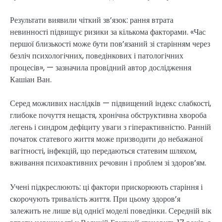
Результати виявили чіткий зв’язок: рання втрата
невинності підвищує ризики за кількома факторами. «Час
першої близькості може бути пов’язаний зі старінням через
безліч психологічних, поведінкових і патологічних
процесів», — зазначила провідний автор дослідження
Кашіан Ван.
Серед можливих наслідків — підвищений індекс слабкості,
глибоке почуття нещастя, хронічна обструктивна хвороба
легень і синдром дефіциту уваги з гіперактивністю. Ранній
початок статевого життя може призводити до небажаної
вагітності, інфекцій, що передаються статевим шляхом,
вживання психоактивних речовин і проблем зі здоров’ям.
Учені підкреслюють: ці фактори прискорюють старіння і
скорочують тривалість життя. При цьому здоров’я
залежить не лише від однієї моделі поведінки. Середній вік