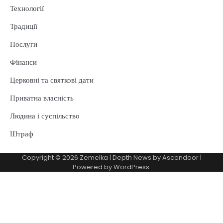
Технології
Традиції
Послуги
Фінанси
Церковні та святкові дати
Приватна власність
Людина і суспільство
Штраф
Copyright © 2026
Zemelka
| Depth News by
Ascendoor
|
Powered by
WordPress
.