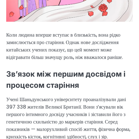
Коли людина вперше вступає в близькість, вона рідко
замислюється про старіння. Однак нове дослідження
китайських учених показує, що цей момент може
відігравати більш значущу роль, ніж вважалося раніше.
Зв’язок між першим досвідом і
процесом старіння
Учені Шаньдунського університету проаналізували дані
397 338 жителів Великої Британії. Вони з’ясували вік
першого інтимного досвіду учасників і зіставили його з
генетичною схильністю до маркерів старіння. Серед
показників — малорухливий спосіб життя, фізична форма,
крихкість кісток, когнітивні здібності, слух і зір.