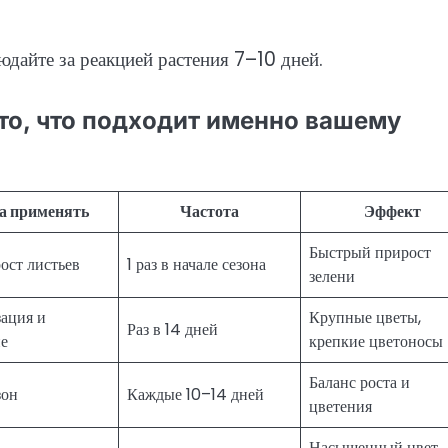
дайте за реакцией растения 7–10 дней.
то, что подходит именно вашему
а применять
Частота
Эффект
Быстрый прирост
рост листьев
1 раз в начале сезона
зелени
ация и
Крупные цветы,
Раз в 14 дней
ие
крепкие цветоносы
Баланс роста и
зон
Каждые 10–14 дней
цветения
Насыщенный цвет