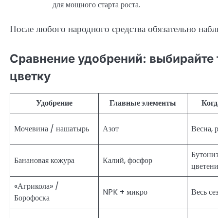
для мощного старта роста.
После любого народного средства обязательно наблю
Сравнение удобрений: выбирайте 
цветку
Удобрение
Главные элементы
Когд
Мочевина / нашатырь
Азот
Весна, 
Бутониз
Банановая кожура
Калий, фосфор
цветен
«Агрикола» /
NPK + микро
Весь се
Борофоска