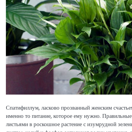
Спатифиллум, ласково прозванный женским счастьем
именно то питание, которое ему нужно. Правильны
листьями в роскошное растение с изумрудной зелен