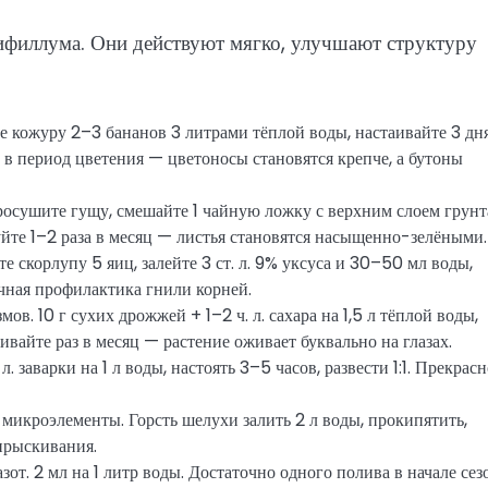
ифиллума. Они действуют мягко, улучшают структуру
 кожуру 2–3 бананов 3 литрами тёплой воды, настаивайте 3 дня
ей в период цветения — цветоносы становятся крепче, а бутоны
Просушите гущу, смешайте 1 чайную ложку с верхним слоем грунт
ьзуйте 1–2 раза в месяц — листья становятся насыщенно-зелёными.
е скорлупу 5 яиц, залейте 3 ст. л. 9% уксуса и 30–50 мл воды,
ичная профилактика гнили корней.
ов. 10 г сухих дрожжей + 1–2 ч. л. сахара на 1,5 л тёплой воды,
ливайте раз в месяц — растение оживает буквально на глазах.
л. заварки на 1 л воды, настоять 3–5 часов, развести 1:1. Прекрас
 микроэлементы. Горсть шелухи залить 2 л воды, прокипятить,
опрыскивания.
т. 2 мл на 1 литр воды. Достаточно одного полива в начале сез