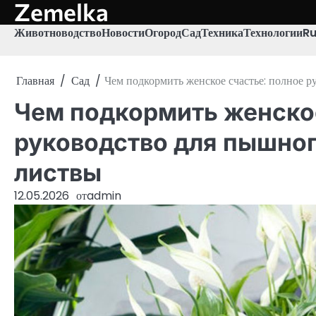
Zemelka
Перейти
к
Животноводство
Новости
Огород
Сад
Техника
Технологии
R
содержимому
Главная
Сад
Чем подкормить женское счастье: полное р
Чем подкормить женское
руководство для пышног
листвы
12.05.2026
от
admin