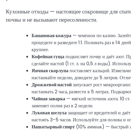
Кухонные отходы — настоящее сокровище для спат
почвы и не вызывают пересоленности.
Банановая кожура
— чемпион по калию. Залейте
процедите и разведите 1:1. Поливать раз в 14 дн
крупнее.
Кофейная гуща
подкисляет почву и даёт азот. 
сделайте настой (1 ст. л. на 0,5 л воды). Испол
Яичная скорлупа
поставляет кальций. Измельчит
настаивайте неделю, доведите до 5 литров. Отл
Дрожжевой настой
запускает рост микроорганизм
настаивать 2 часа, развести в 5 литрах. Подкарм
Чайная заварка
— мягкий источник азота. 10 ст. 
заменяет полив раз в 2 недели.
Луковая шелуха
защищает от вредителей и даёт
настоять 3–5 часов. Используйте для полива и 
Нашатырный спирт
(10% аммиак) — быстрый азо