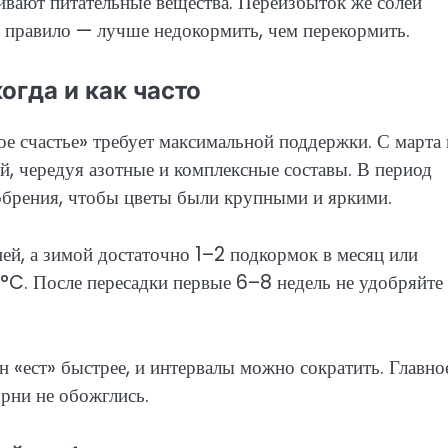
аивают питательные вещества. Переизбыток же солей
е правило — лучше недокормить, чем перекормить.
огда и как часто
кое счастье» требует максимальной поддержки. С марта
й, чередуя азотные и комплексные составы. В период
обрения, чтобы цветы были крупными и яркими.
ей, а зимой достаточно 1–2 подкормок в месяц или
8 °C. После пересадки первые 6–8 недель не удобряйте
н «ест» быстрее, и интервалы можно сократить. Главно
орни не обожглись.