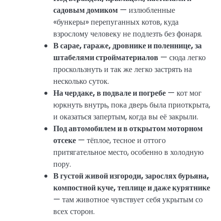
садовым домиком
— излюбленные
«бункеры» перепуганных котов, куда
взрослому человеку не подлезть без фонаря.
В сарае, гараже, дровнике и поленнице, за
штабелями стройматериалов
— сюда легко
проскользнуть и так же легко застрять на
несколько суток.
На чердаке, в подвале и погребе
— кот мог
юркнуть внутрь, пока дверь была приоткрыта,
и оказаться запертым, когда вы её закрыли.
Под автомобилем и в открытом моторном
отсеке
— тёплое, тесное и оттого
притягательное место, особенно в холодную
пору.
В густой живой изгороди, зарослях бурьяна,
компостной куче, теплице и даже курятнике
— там животное чувствует себя укрытым со
всех сторон.