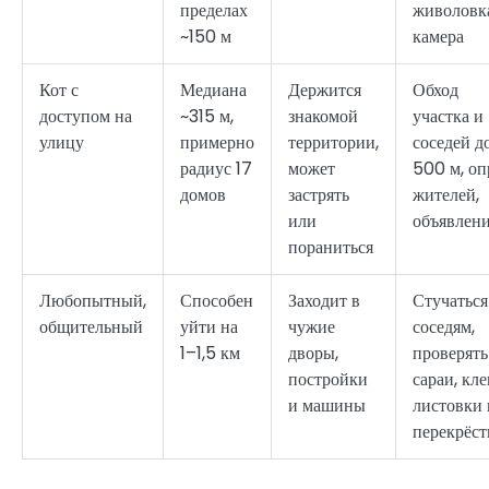
пределах
живоловк
~150 м
камера
Кот с
Медиана
Держится
Обход
доступом на
~315 м,
знакомой
участка и
улицу
примерно
территории,
соседей д
радиус 17
может
500 м, оп
домов
застрять
жителей,
или
объявлен
пораниться
Любопытный,
Способен
Заходит в
Стучаться
общительный
уйти на
чужие
соседям,
1–1,5 км
дворы,
проверять
постройки
сараи, кле
и машины
листовки 
перекрёст