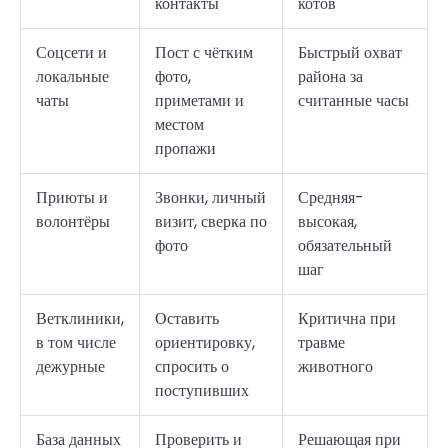
контакты
котов
Соцсети и
Пост с чётким
Быстрый охват
локальные
фото,
района за
чаты
приметами и
считанные часы
местом
пропажи
Приюты и
Звонки, личный
Средняя-
волонтёры
визит, сверка по
высокая,
фото
обязательный
шаг
Ветклиники,
Оставить
Критична при
в том числе
ориентировку,
травме
дежурные
спросить о
животного
поступивших
База данных
Проверить и
Решающая при