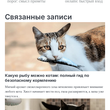
порог: смысл приметы
онлайн: быстрый вход
по
записям
Связанные записи
Какую рыбу можно котам: полный гид по
безопасному кормлению
Мягкий аромат свежесваренного хека мгновенно привлекает внимание
любого кота. Хвост начинает мести пол, глаза расширяются, а лапы уже
тянутся к…