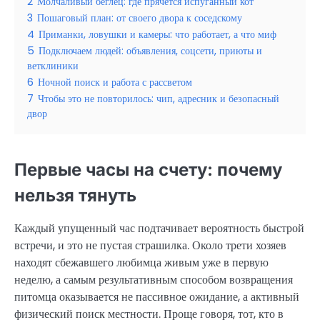
2
Молчаливый беглец: где прячется испуганный кот
3
Пошаговый план: от своего двора к соседскому
4
Приманки, ловушки и камеры: что работает, а что миф
5
Подключаем людей: объявления, соцсети, приюты и
ветклиники
6
Ночной поиск и работа с рассветом
7
Чтобы это не повторилось: чип, адресник и безопасный
двор
Первые часы на счету: почему
нельзя тянуть
Каждый упущенный час подтачивает вероятность быстрой
встречи, и это не пустая страшилка. Около трети хозяев
находят сбежавшего любимца живым уже в первую
неделю, а самым результативным способом возвращения
питомца оказывается не пассивное ожидание, а активный
физический поиск местности. Проще говоря, тот, кто в