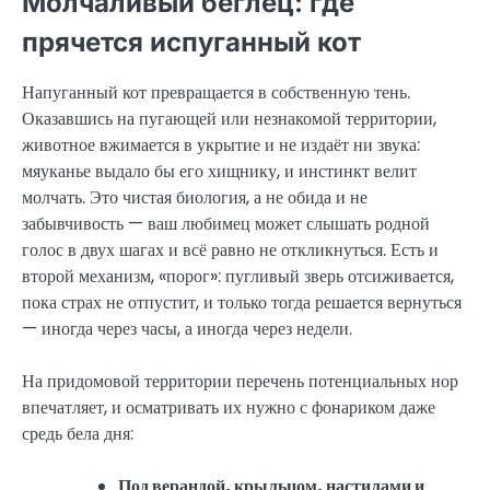
Молчаливый беглец: где
прячется испуганный кот
Напуганный кот превращается в собственную тень.
Оказавшись на пугающей или незнакомой территории,
животное вжимается в укрытие и не издаёт ни звука:
мяуканье выдало бы его хищнику, и инстинкт велит
молчать. Это чистая биология, а не обида и не
забывчивость — ваш любимец может слышать родной
голос в двух шагах и всё равно не откликнуться. Есть и
второй механизм, «порог»: пугливый зверь отсиживается,
пока страх не отпустит, и только тогда решается вернуться
— иногда через часы, а иногда через недели.
На придомовой территории перечень потенциальных нор
впечатляет, и осматривать их нужно с фонариком даже
средь бела дня:
Под верандой, крыльцом, настилами и