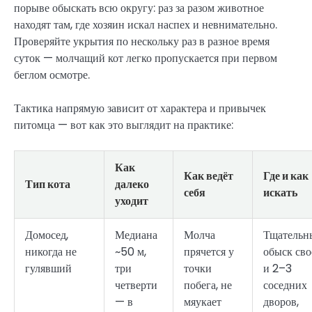
порыве обыскать всю округу: раз за разом животное
находят там, где хозяин искал наспех и невнимательно.
Проверяйте укрытия по нескольку раз в разное время
суток — молчащий кот легко пропускается при первом
беглом осмотре.
Тактика напрямую зависит от характера и привычек
питомца — вот как это выглядит на практике:
Как
Как ведёт
Где и как
Тип кота
далеко
себя
искать
уходит
Домосед,
Медиана
Молча
Тщательн
никогда не
~50 м,
прячется у
обыск сво
гулявший
три
точки
и 2–3
четверти
побега, не
соседних
— в
мяукает
дворов,