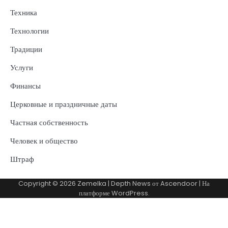
Техника
Технологии
Традиции
Услуги
Финансы
Церковные и праздничные даты
Частная собственность
Человек и общество
Штраф
Copyright © 2026
Zemelka
| Depth News от
Ascendoor
| На
платформе
WordPress
.