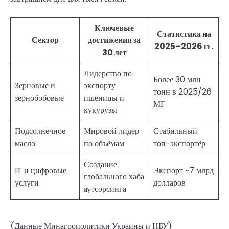
Ключевые
Статистика на
Сектор
достижения за
2025–2026 гг.
30 лет
Лидерство по
Более 30 млн
Зерновые и
экспорту
тонн в 2025/26
зернобобовые
пшеницы и
МГ
кукурузы
Подсолнечное
Мировой лидер
Стабильный
масло
по объёмам
топ-экспортёр
Создание
IT и цифровые
Экспорт ~7 млрд
глобального хаба
услуги
долларов
аутсорсинга
(Данные Минагрополитики Украины и НБУ)