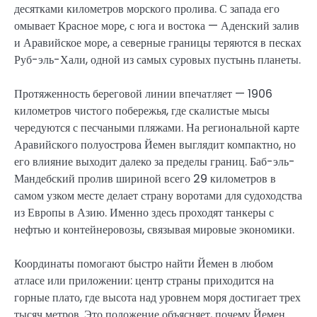
десятками километров морского пролива. С запада его
омывает Красное море, с юга и востока — Аденский залив
и Аравийское море, а северные границы теряются в песках
Руб-эль-Хали, одной из самых суровых пустынь планеты.
Протяженность береговой линии впечатляет — 1906
километров чистого побережья, где скалистые мысы
чередуются с песчаными пляжами. На региональной карте
Аравийского полуострова Йемен выглядит компактно, но
его влияние выходит далеко за пределы границ. Баб-эль-
Мандебский пролив шириной всего 29 километров в
самом узком месте делает страну воротами для судоходства
из Европы в Азию. Именно здесь проходят танкеры с
нефтью и контейнеровозы, связывая мировые экономики.
Координаты помогают быстро найти Йемен в любом
атласе или приложении: центр страны приходится на
горные плато, где высота над уровнем моря достигает трех
тысяч метров. Это положение объясняет, почему Йемен