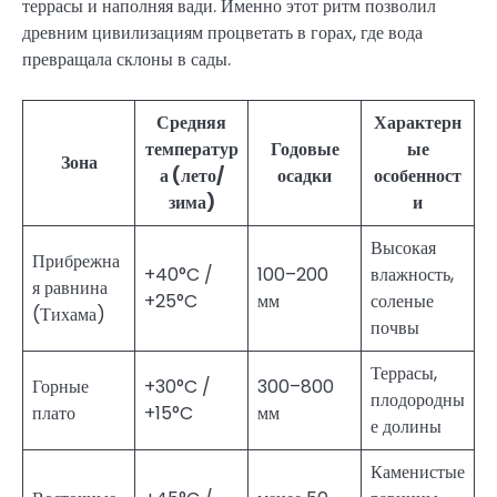
террасы и наполняя вади. Именно этот ритм позволил
древним цивилизациям процветать в горах, где вода
превращала склоны в сады.
Средняя
Характерн
температур
Годовые
ые
Зона
а (лето/
осадки
особенност
зима)
и
Высокая
Прибрежна
+40°C /
100–200
влажность,
я равнина
+25°C
мм
соленые
(Тихама)
почвы
Террасы,
Горные
+30°C /
300–800
плодородны
плато
+15°C
мм
е долины
Каменистые