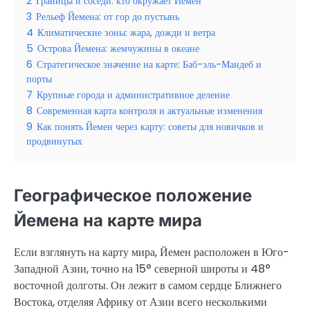
2
Границы и соседи: кто окружает Йемен
3
Рельеф Йемена: от гор до пустынь
4
Климатические зоны: жара, дожди и ветра
5
Острова Йемена: жемчужины в океане
6
Стратегическое значение на карте: Баб-эль-Мандеб и
порты
7
Крупные города и административное деление
8
Современная карта контроля и актуальные изменения
9
Как понять Йемен через карту: советы для новичков и
продвинутых
Географическое положение
Йемена на карте мира
Если взглянуть на карту мира, Йемен расположен в Юго-
Западной Азии, точно на 15° северной широты и 48°
восточной долготы. Он лежит в самом сердце Ближнего
Востока, отделяя Африку от Азии всего несколькими