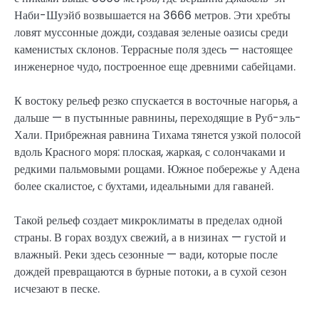
Наби-Шуэйб возвышается на 3666 метров. Эти хребты
ловят муссонные дожди, создавая зеленые оазисы среди
каменистых склонов. Террасные поля здесь — настоящее
инженерное чудо, построенное еще древними сабейцами.
К востоку рельеф резко спускается в восточные нагорья, а
дальше — в пустынные равнины, переходящие в Руб-эль-
Хали. Прибрежная равнина Тихама тянется узкой полосой
вдоль Красного моря: плоская, жаркая, с солончаками и
редкими пальмовыми рощами. Южное побережье у Адена
более скалистое, с бухтами, идеальными для гаваней.
Такой рельеф создает микроклиматы в пределах одной
страны. В горах воздух свежий, а в низинах — густой и
влажный. Реки здесь сезонные — вади, которые после
дождей превращаются в бурные потоки, а в сухой сезон
исчезают в песке.