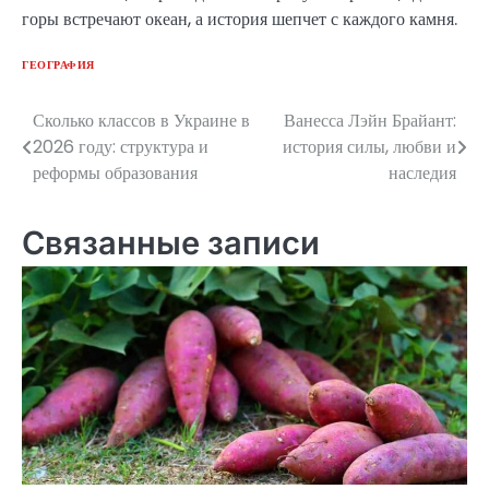
горы встречают океан, а история шепчет с каждого камня.
ГЕОГРАФИЯ
Сколько классов в Украине в
Ванесса Лэйн Брайант:
Навигация
2026 году: структура и
история силы, любви и
по
реформы образования
наследия
записям
Связанные записи