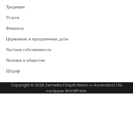
Традиции
Услуги
Финансы
Церковные и праздничные даты
Частная собственность
Человек и общество
Штраф
Copyright © 2026
Zemelka
| Depth News от
Ascendoor
| На
платформе
WordPress
.