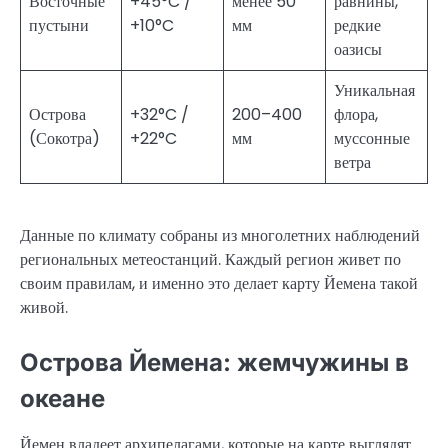
Восточные
+45°C /
менее 50
равнины,
пустыни
+10°C
мм
редкие
оазисы
Уникальная
Острова
+32°C /
200–400
флора,
(Сокотра)
+22°C
мм
муссонные
ветра
Данные по климату собраны из многолетних наблюдений
региональных метеостанций. Каждый регион живет по
своим правилам, и именно это делает карту Йемена такой
живой.
Острова Йемена: жемчужины в
океане
Йемен владеет архипелагами, которые на карте выглядят