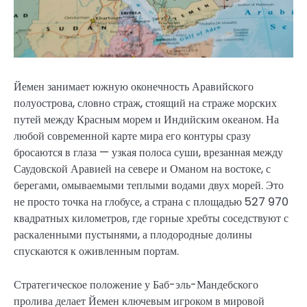
Йемен занимает южную оконечность Аравийского
полуострова, словно страж, стоящий на страже морских
путей между Красным морем и Индийским океаном. На
любой современной карте мира его контуры сразу
бросаются в глаза — узкая полоса суши, врезанная между
Саудовской Аравией на севере и Оманом на востоке, с
берегами, омываемыми теплыми водами двух морей. Это
не просто точка на глобусе, а страна с площадью 527 970
квадратных километров, где горные хребты соседствуют с
раскаленными пустынями, а плодородные долины
спускаются к оживленным портам.
Стратегическое положение у Баб-эль-Мандебского
пролива делает Йемен ключевым игроком в мировой