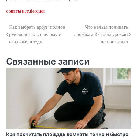
СОВЕТЫ И ЛАЙФХАКИ
Как выбрать арбуз: полное
Что нельзя поливать
Навигация
руководство к спелому и
дрожжами: чтобы урожай
по
сладкому плоду
не пострадал
записям
Связанные записи
Как посчитать площадь комнаты точно и быстро