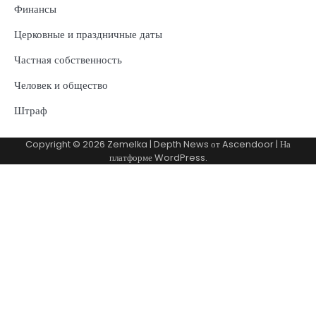
Финансы
Церковные и праздничные даты
Частная собственность
Человек и общество
Штраф
Copyright © 2026
Zemelka
| Depth News от
Ascendoor
| На
платформе
WordPress
.