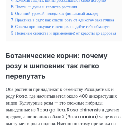
4
Колючая защита: шипы рассказывают свою историю
5
Цветы — душа и характер растения
6
Осенний урожай: плоды как финальный аккорд
7
Практика в саду: как спасти розу от «дикого» захватчика
8
Советы при покупке саженцев: не дайте себя обмануть
9
Полезные свойства и применение: от красоты до здоровья
Ботанические корни: почему
розу и шиповник так легко
перепутать
Оба растения принадлежат к семейству Розоцветных и
роду Rosa, где насчитывается около 400 дикорастущих
видов. Культурные розы — это сложные гибриды,
выведенные из Rosa gallica, Rosa chinensis и других
предков, а шиповник собачий (Rosa canina) чаще всего
выступает в роли подвоя. Именно поэтому прививка на