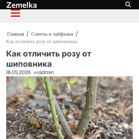
Zemelka
Перейти
к
содержимому
Главная
Советы и лайфхаки
Как отличить розу от шиповника
Как отличить розу от
шиповника
18.05.2026
от
admin