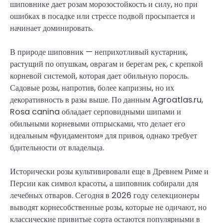
шиповнике дает розам морозостойкость и силу, но при
ошибках в посадке или стрессе подвой просыпается и
начинает доминировать.
В природе шиповник — неприхотливый кустарник,
растущий по опушкам, оврагам и берегам рек, с крепкой
корневой системой, которая дает обильную поросль.
Садовые розы, напротив, более капризны, но их
декоративность в разы выше. По данным Agroatlas.ru,
Rosa canina обладает серповидными шипами и
обильными корневыми отпрысками, что делает его
идеальным «фундаментом» для привоя, однако требует
бдительности от владельца.
Исторически розы культивировали еще в Древнем Риме и
Персии как символ красоты, а шиповник собирали для
лечебных отваров. Сегодня в 2026 году селекционеры
выводят корнесобственные розы, которые не одичают, но
классические привитые сорта остаются популярными в