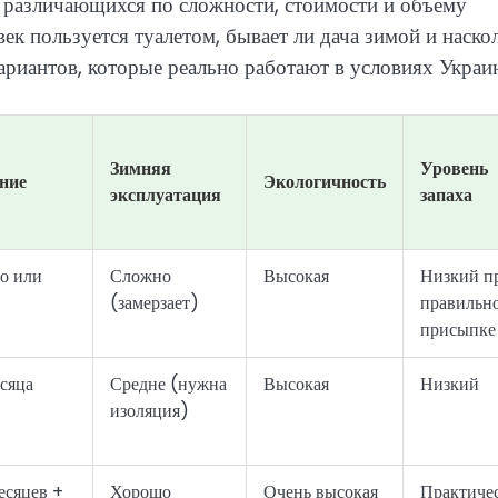
 различающихся по сложности, стоимости и объему
ек пользуется туалетом, бывает ли дача зимой и наско
риантов, которые реально работают в условиях Украи
Зимняя
Уровень
ние
Экологичность
эксплуатация
запаха
о или
Сложно
Высокая
Низкий п
(замерзает)
правильн
присыпке
есяца
Средне (нужна
Высокая
Низкий
изоляция)
есяцев +
Хорошо
Очень высокая
Практиче