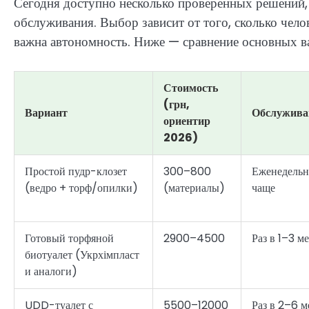
Сегодня доступно несколько проверенных решений,
обслуживания. Выбор зависит от того, сколько челов
важна автономность. Ниже — сравнение основных ва
Стоимость
(грн,
Вариант
Обслужива
ориентир
2026)
Простой пудр-клозет
300–800
Еженедельн
(ведро + торф/опилки)
(материалы)
чаще
Готовый торфяной
2900–4500
Раз в 1–3 м
биотуалет (Укрхімпласт
и аналоги)
UDD-туалет с
5500–12000
Раз в 2–6 м