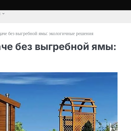
u
 даче без выгребной ямы: экологичные решения
аче без выгребной ямы: