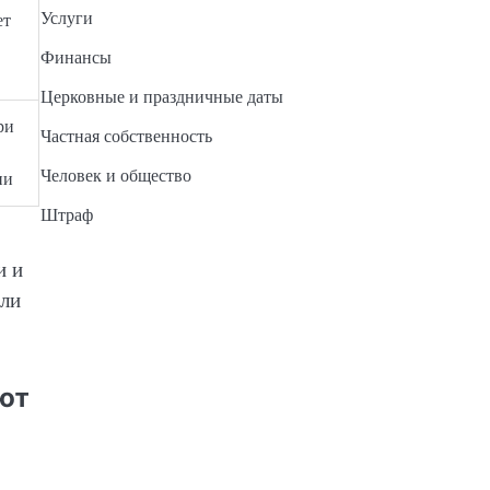
Услуги
ет
Финансы
Церковные и праздничные даты
ри
Частная собственность
Человек и общество
ии
Штраф
и и
или
ют