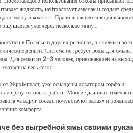
ах. После каждого использования отходы присыпают сл
итывает жидкость, нейтрализует аммиак и создает сред
щают массу в компост. Правильная вентиляция выводи
е ощущается уже через несколько минут.
оступен в Полесье и других регионах, а опилки и зола
олические деньги. Система не требует воды для смыва,
оды. Для семьи из 2–3 человек, приезжающей на выход
ватает на весь сезон.
к от Укрхімпласт, уже оснащены дозатором торфа и
ь и сразу готовы к работе. Многие дачники отмечают,
тревога «а вдруг соседи почувствуют запах» и появилас
рушения комфорта.
даче без выгребной ямы своими рука