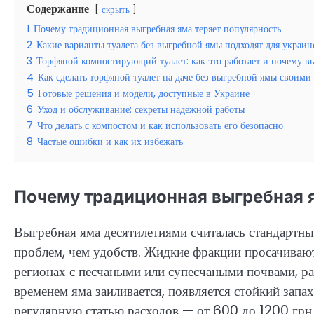
Содержание
скрыть
1
Почему традиционная выгребная яма теряет популярность
2
Какие варианты туалета без выгребной ямы подходят для украин
3
Торфяной компостирующий туалет: как это работает и почему в
4
Как сделать торфяной туалет на даче без выгребной ямы своими
5
Готовые решения и модели, доступные в Украине
6
Уход и обслуживание: секреты надежной работы
7
Что делать с компостом и как использовать его безопасно
8
Частые ошибки и как их избежать
Почему традиционная выгребная я
Выгребная яма десятилетиями считалась стандартны
проблем, чем удобств. Жидкие фракции просачивают
регионах с песчаными или супесчаными почвами, ра
временем яма заиливается, появляется стойкий запа
регулярную статью расходов — от 600 до 1200 грн з