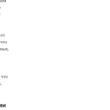
оем
у
т
 от
 что
ные,
 что
ь
ми