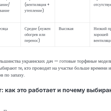
гание/
(вентиляция +
отсутству
вание
утепление)
есяца
Средне (нужен
Высокая
Низкий п
обогрев или
хорошей
перенос)
вентиляц
ольшинства украинских дач — готовые торфяные модел
бирают те, кто проводит на участке больше времени 
в по запаху.
 как это работает и почему выбира