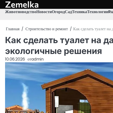
Zemelka
Перейти
к
Животноводство
Новости
Огород
Сад
Техника
Технологии
R
содержимому
Главная
Строительство и ремонт
Как сделать туалет на
Как сделать туалет на д
экологичные решения
10.06.2026
от
admin