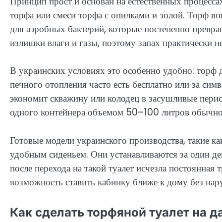
Принцип прост и основан на естественных процесс
торфа или смеси торфа с опилками и золой. Торф вп
для аэробных бактерий, которые постепенно превра
излишки влаги и газы, поэтому запах практически н
В украинских условиях это особенно удобно: торф д
печного отопления часто есть бесплатно или за симв
экономит скважину или колодец в засушливые пери
одного контейнера объемом 50–100 литров обычно х
Готовые модели украинского производства, такие ка
удобным сиденьем. Они устанавливаются за один ден
после перехода на такой туалет исчезла постоянная 
возможность ставить кабинку ближе к дому без на
Как сделать торфяной туалет на 