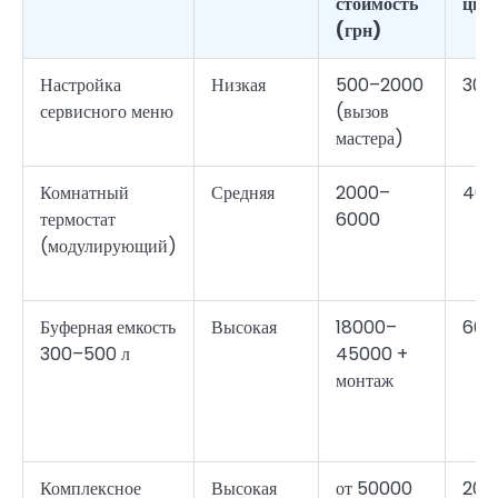
стоимость
цик
(грн)
Настройка
Низкая
500–2000
30–
сервисного меню
(вызов
мастера)
Комнатный
Средняя
2000–
40–
термостат
6000
(модулирующий)
Буферная емкость
Высокая
18000–
60–
300–500 л
45000 +
монтаж
Комплексное
Высокая
от 50000
20–