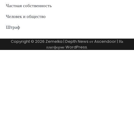
Частная собственность
Человек и общество
Штраф
Copyright © 2026
Zemelka
| Depth News от
Ascendoor
| На
платформе
WordPress
.