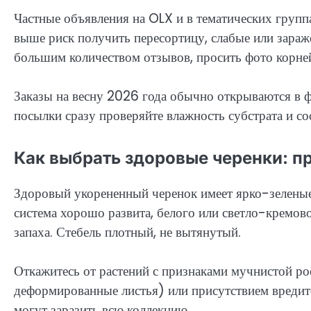
Частные объявления на OLX и в тематических груп
выше риск получить пересортицу, слабые или зараж
большим количеством отзывов, просить фото корней
Заказы на весну 2026 года обычно открываются в ф
посылки сразу проверяйте влажность субстрата и со
Как выбрать здоровые черенки: п
Здоровый укорененный черенок имеет ярко-зеленые 
система хорошо развита, белого или светло-кремово
запаха. Стебель плотный, не вытянутый.
Откажитесь от растений с признаками мучнистой ро
деформированные листья) или присутствием вредите
могут заразить всю коллекцию.