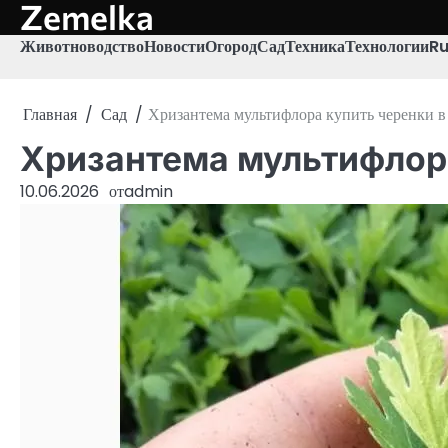
Zemelka
Перейти
к
Животноводство
Новости
Огород
Сад
Техника
Технологии
R
содержимому
Главная
Сад
Хризантема мультифлора купить черенки в
Хризантема мультифлора
10.06.2026
от
admin