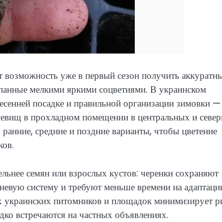
 возможность уже в первый сезон получить аккуратн
анные мелкими яркими соцветиями. В украинском
есенней посадке и правильной организации зимовки —
рневищ в прохладном помещении в центральных и севе
 ранние, средние и поздние варианты, чтобы цветение
ков.
льнее семян или взрослых кустов: черенки сохраняют
невую систему и требуют меньше времени на адаптаци
х украинских питомников и площадок минимизирует р
дко встречаются на частных объявлениях.