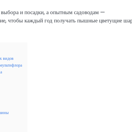
 выбора и посадки, а опытным садоводам —
ение, чтобы каждый год получать пышные цветущие ша
их видов
мультифлора
ка
раины