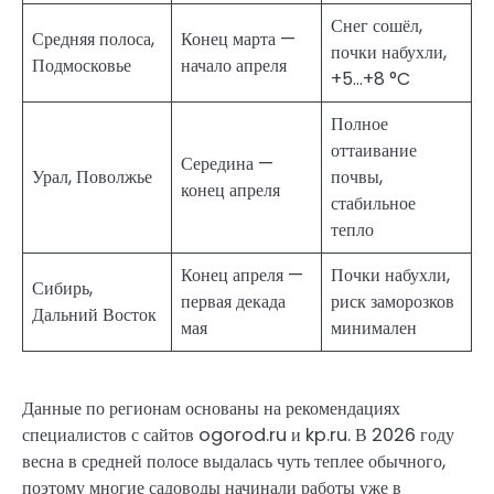
Снег сошёл,
Средняя полоса,
Конец марта —
почки набухли,
Подмосковье
начало апреля
+5…+8 °C
Полное
оттаивание
Середина —
Урал, Поволжье
почвы,
конец апреля
стабильное
тепло
Конец апреля —
Почки набухли,
Сибирь,
первая декада
риск заморозков
Дальний Восток
мая
минимален
Данные по регионам основаны на рекомендациях
специалистов с сайтов ogorod.ru и kp.ru. В 2026 году
весна в средней полосе выдалась чуть теплее обычного,
поэтому многие садоводы начинали работы уже в