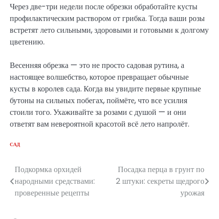
Через две-три недели после обрезки обработайте кусты
профилактическим раствором от грибка. Тогда ваши розы
встретят лето сильными, здоровыми и готовыми к долгому
цветению.
Весенняя обрезка — это не просто садовая рутина, а
настоящее волшебство, которое превращает обычные
кусты в королев сада. Когда вы увидите первые крупные
бутоны на сильных побегах, поймёте, что все усилия
стоили того. Ухаживайте за розами с душой — и они
ответят вам невероятной красотой всё лето напролёт.
САД
Подкормка орхидей
Посадка перца в грунт по
Навигация
народными средствами:
2 штуки: секреты щедрого
по
проверенные рецепты
урожая
записям