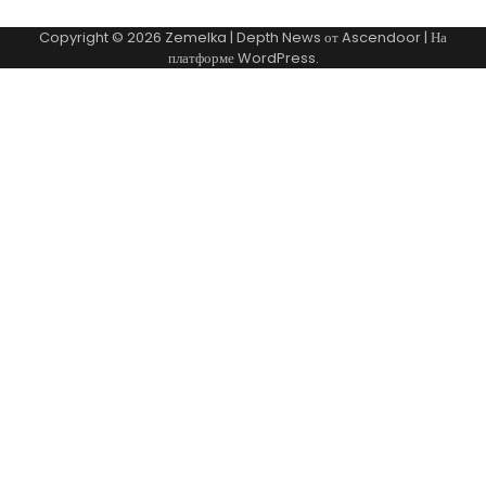
Copyright © 2026
Zemelka
| Depth News от
Ascendoor
| На
платформе
WordPress
.