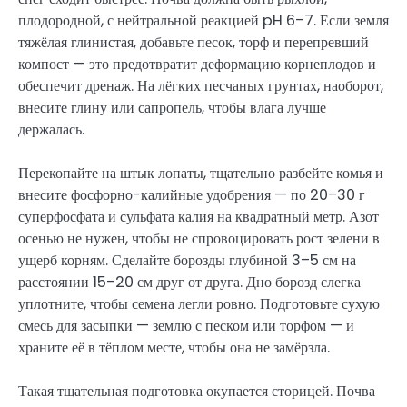
плодородной, с нейтральной реакцией pH 6–7. Если земля
тяжёлая глинистая, добавьте песок, торф и перепревший
компост — это предотвратит деформацию корнеплодов и
обеспечит дренаж. На лёгких песчаных грунтах, наоборот,
внесите глину или сапропель, чтобы влага лучше
держалась.
Перекопайте на штык лопаты, тщательно разбейте комья и
внесите фосфорно-калийные удобрения — по 20–30 г
суперфосфата и сульфата калия на квадратный метр. Азот
осенью не нужен, чтобы не спровоцировать рост зелени в
ущерб корням. Сделайте борозды глубиной 3–5 см на
расстоянии 15–20 см друг от друга. Дно борозд слегка
уплотните, чтобы семена легли ровно. Подготовьте сухую
смесь для засыпки — землю с песком или торфом — и
храните её в тёплом месте, чтобы она не замёрзла.
Такая тщательная подготовка окупается сторицей. Почва