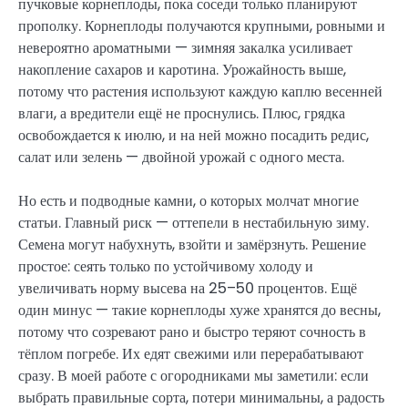
пучковые корнеплоды, пока соседи только планируют
прополку. Корнеплоды получаются крупными, ровными и
невероятно ароматными — зимняя закалка усиливает
накопление сахаров и каротина. Урожайность выше,
потому что растения используют каждую каплю весенней
влаги, а вредители ещё не проснулись. Плюс, грядка
освобождается к июлю, и на ней можно посадить редис,
салат или зелень — двойной урожай с одного места.
Но есть и подводные камни, о которых молчат многие
статьи. Главный риск — оттепели в нестабильную зиму.
Семена могут набухнуть, взойти и замёрзнуть. Решение
простое: сеять только по устойчивому холоду и
увеличивать норму высева на 25–50 процентов. Ещё
один минус — такие корнеплоды хуже хранятся до весны,
потому что созревают рано и быстро теряют сочность в
тёплом погребе. Их едят свежими или перерабатывают
сразу. В моей работе с огородниками мы заметили: если
выбрать правильные сорта, потери минимальны, а радость