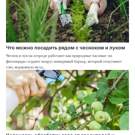
Что можно посадить рядом с чесноком и луком
Чеснок и лук на огороде работают как природные часовые: их
фитонциды создают вокруг невидимый барьер, который отпугивает
тлю, морковную муху,…