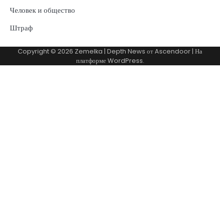
Человек и общество
Штраф
Copyright © 2026
Zemelka
| Depth News от
Ascendoor
| На
платформе
WordPress
.