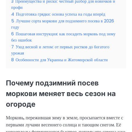
3
Преимущества и риски: честный разбор для новичков и
профи
4
Подготовка грядки: основа успеха на годы вперёд
5
Лучшие сорта моркови для подзимнего посева в 2026
году
6
Пошаговая инструкция: как посадить морковь под зиму
без ошибок
7
Уход весной и летом: от первых ростков до богатого
урожая
8
Особенности для Украины и Житомирской области
Почему подзимний посев
моркови меняет весь сезон на
огороде
Морковь, пережившая зиму в земле, просыпается вместе с
первыми лучами весеннего солнца и тающим снегом. Её
корнеплоды формируются быстрее, потому что семена уже