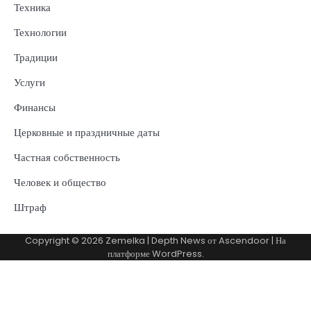
Техника
Технологии
Традиции
Услуги
Финансы
Церковные и праздничные даты
Частная собственность
Человек и общество
Штраф
Copyright © 2026
Zemelka
| Depth News от
Ascendoor
| На
платформе
WordPress
.