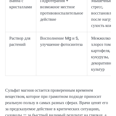
Ванна с
Гидротерапия +
Мышечные бо
кристаллами
возможное местное
стресс,
противовоспалительное
восстановлен
действие
после нагрузо
сухость кожи
Раствор для
Восполнение Mg и S,
Межжилковы
растений
улучшение фотосинтеза
хлороз томато
картофеля,
кукурузы,
декоративны
культур
Сульфат магния остается проверенным временем
веществом, которое при грамотном подходе приносит
реальную пользу в самых разных сферах. Врачи ценят его
за предсказуемое действие в критических ситуациях,
садоводы — за быстрый видимый результат на грядках, а