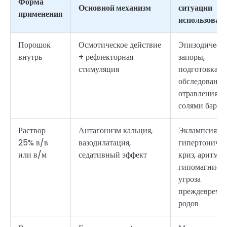
Форма
Основной механизм
ситуации
применения
использован
Порошок
Осмотическое действие
Эпизодическ
внутрь
+ рефлекторная
запоры,
стимуляция
подготовка к
обследования
отравления
солями бария
Раствор
Антагонизм кальция,
Эклампсия,
25% в/в
вазодилатация,
гипертониче
или в/м
седативный эффект
криз, аритмии
гипомагниеми
угроза
преждевреме
родов