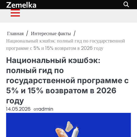
Zemelka
Перейти
к
содержимому
Главная
Интересные факты
Национальный кэшбэк: полный гид по государственной
программе с 5% и 15% возвратом в 2026 году
Национальный кэшбэк:
полный гид по
государственной программе с
5% и 15% возвратом в 2026
году
14.05.2026
от
admin