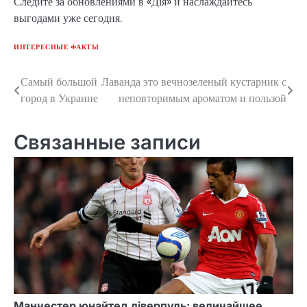
Следите за обновлениями в «Дія» и наслаждайтесь
выгодами уже сегодня.
ИНТЕРЕСНЫЕ ФАКТЫ
Самый большой
Лаванда это вечнозеленый кустарник с
Навигация
город в Украине
неповторимым ароматом и пользой
по
записям
Связанные записи
Манчестер юнайтед ліверпуль: величайшее