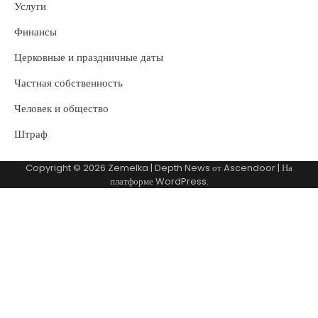
Услуги
Финансы
Церковные и праздничные даты
Частная собственность
Человек и общество
Штраф
Copyright © 2026
Zemelka
| Depth News от
Ascendoor
| На
платформе
WordPress
.