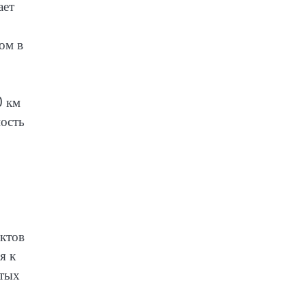
ает
ом в
0 км
ность
иктов
я к
атых