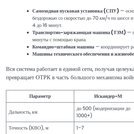
Самоходная пусковая установка (СПУ)
— осно
бездорожью со скоростью до 70 км/ч по шоссе и
4 до 16 минут.
Транспортно-заряжающая машина (ТЗМ)
— п
минуты с помощью крана.
Командно-штабная машина
— координирует ра
Машины технического обеспечения и жизнеоб
Вся система работает в единой сети, получая целеук
превращает ОТРК в часть большого механизма войны,
Параметр
Искандер-М
до 500 (модернизации до
Дальность, км
1000+)
Точность (КВО), м
1–7