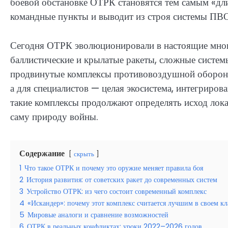
боевой обстановке ОТРК становятся тем самым «дл
командные пункты и выводит из строя системы ПВО 
Сегодня ОТРК эволюционировали в настоящие мног
баллистические и крылатые ракеты, сложные систем
продвинутые комплексы противовоздушной обороны.
а для специалистов — целая экосистема, интегриров
такие комплексы продолжают определять исход лок
саму природу войны.
Содержание
скрыть
1
Что такое ОТРК и почему это оружие меняет правила боя
2
История развития: от советских ракет до современных систем
3
Устройство ОТРК: из чего состоит современный комплекс
4
«Искандер»: почему этот комплекс считается лучшим в своем кл
5
Мировые аналоги и сравнение возможностей
6
ОТРК в реальных конфликтах: уроки 2022–2026 годов