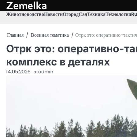
Zemelka
Перейти
к
Животноводство
Новости
Огород
Сад
Техника
Технологии
R
содержимому
Главная
Военная тематика
Отрк это: оперативно-такти
Отрк это: оперативно-т
комплекс в деталях
14.05.2026
от
admin