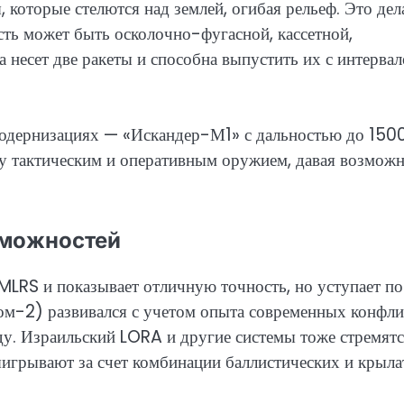
которые стелются над землей, огибая рельеф. Это дел
сть может быть осколочно-фугасной, кассетной,
 несет две ракеты и способна выпустить их с интервал
одернизациях — «Искандер-М1» с дальностью до 150
ду тактическим и оперативным оружием, давая возмож
зможностей
LRS и показывает отличную точность, но уступает по
ром-2) развивался с учетом опыта современных конфл
ду. Израильский LORA и другие системы тоже стремятс
ыигрывают за счет комбинации баллистических и крыл