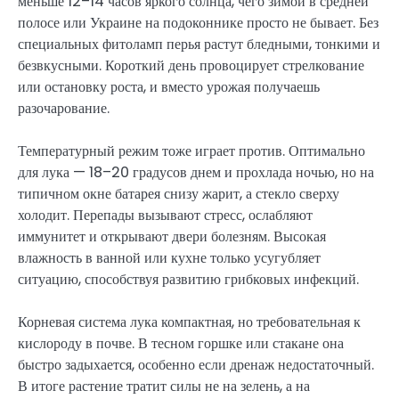
меньше 12–14 часов яркого солнца, чего зимой в средней
полосе или Украине на подоконнике просто не бывает. Без
специальных фитоламп перья растут бледными, тонкими и
безвкусными. Короткий день провоцирует стрелкование
или остановку роста, и вместо урожая получаешь
разочарование.
Температурный режим тоже играет против. Оптимально
для лука — 18–20 градусов днем и прохлада ночью, но на
типичном окне батарея снизу жарит, а стекло сверху
холодит. Перепады вызывают стресс, ослабляют
иммунитет и открывают двери болезням. Высокая
влажность в ванной или кухне только усугубляет
ситуацию, способствуя развитию грибковых инфекций.
Корневая система лука компактная, но требовательная к
кислороду в почве. В тесном горшке или стакане она
быстро задыхается, особенно если дренаж недостаточный.
В итоге растение тратит силы не на зелень, а на