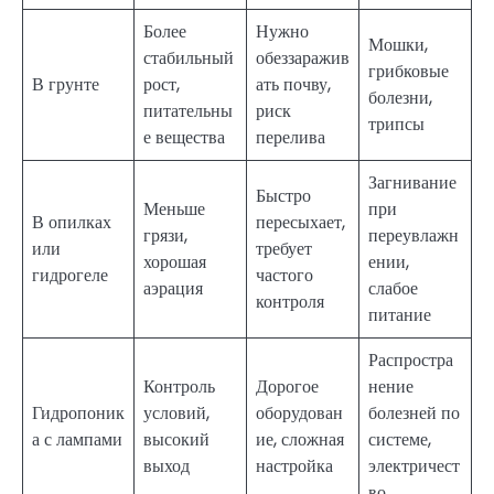
Более
Нужно
Мошки,
стабильный
обеззаражив
грибковые
В грунте
рост,
ать почву,
болезни,
питательны
риск
трипсы
е вещества
перелива
Загнивание
Быстро
Меньше
при
В опилках
пересыхает,
грязи,
переувлажн
или
требует
хорошая
ении,
гидрогеле
частого
аэрация
слабое
контроля
питание
Распростра
Контроль
Дорогое
нение
Гидропоник
условий,
оборудован
болезней по
а с лампами
высокий
ие, сложная
системе,
выход
настройка
электричест
во