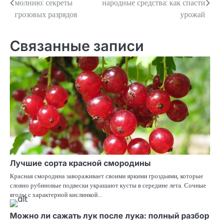
молнию: секреты
народные средства: как спасти
по
грозовых разрядов
урожай
записям
Связанные записи
Лучшие сорта красной смородины
Красная смородина завораживает своими яркими гроздьями, которые
словно рубиновые подвески украшают кусты в середине лета. Сочные
ягоды с характерной кислинкой…
Можно ли сажать лук после лука: полный разбор