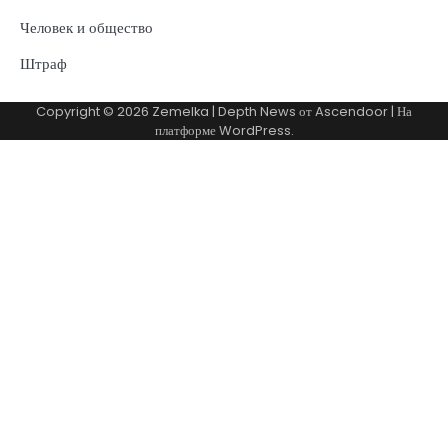
Человек и общество
Штраф
Copyright © 2026
Zemelka
| Depth News от
Ascendoor
| На
платформе
WordPress
.