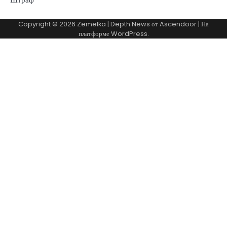
Copyright © 2026
Zemelka
| Depth News от
Ascendoor
| На
платформе
WordPress
.