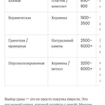
Базовая
Пластик /
650–
Про
композит
900
вхо
Керамическая
Керамика
1900–
Эст
3500
ра
цве
Гранитная /
Натуральный
2500–
Пр
мраморная
камень
6000+
под
ко
Персонализированная
Керамика /
3200–
С п
металл
8000+
на
ин
ди
Выбор урны — это не просто покупка ёмкости. Это
последний штрих, который остаётся с семьёй. Многие