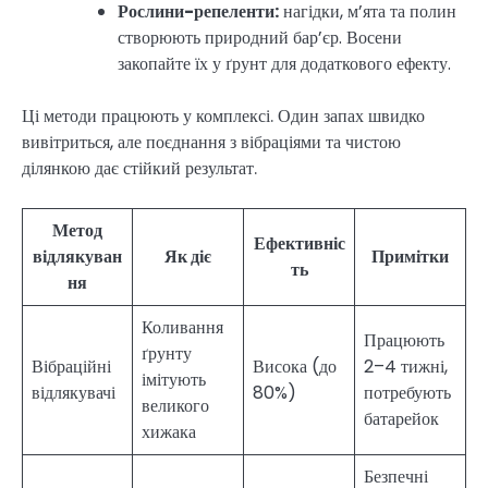
Рослини-репеленти:
нагідки, м’ята та полин
створюють природний бар’єр. Восени
закопайте їх у ґрунт для додаткового ефекту.
Ці методи працюють у комплексі. Один запах швидко
вивітриться, але поєднання з вібраціями та чистою
ділянкою дає стійкий результат.
Метод
Ефективніс
відлякуван
Як діє
Примітки
ть
ня
Коливання
Працюють
ґрунту
Вібраційні
Висока (до
2–4 тижні,
імітують
відлякувачі
80%)
потребують
великого
батарейок
хижака
Безпечні