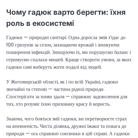
Чому гадюк варто берегти: їхня
роль в екосистемі
Гадюки — природні санітарі. Одна доросла змія з’їдає до
100 гризунів за сезон, захищаючи врожай і знижуючи
поширення інфекцій. Знищуючи їх, ми порушуємо баланс і
отримуємо спалахи мишей. Краще створити умови, за яких
гадюки самі виберуть жити подалі від людей.
У Житомирській області, як і по всій Україні, гадюки
звичайні та степові — частина рідної природи.
Спостерігати за ними здаля — справжнє задоволення для
тих, хто розуміє їхню приховану красу й користь.
Знаючи, чого бояться змії гадюки, ви перетворюєте страх
на впевненість. Чиста ділянка, дружні їжаки та повага до
природи — ось справжні союзники в цій справі. А гадюки