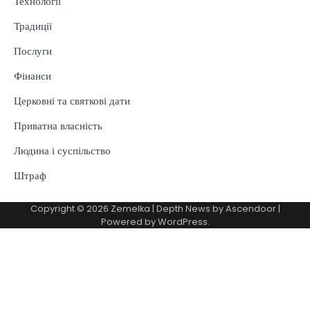
Технології
Традиції
Послуги
Фінанси
Церковні та святкові дати
Приватна власність
Людина і суспільство
Штраф
Copyright © 2026
Zemelka
| Depth News by
Ascendoor
|
Powered by
WordPress
.