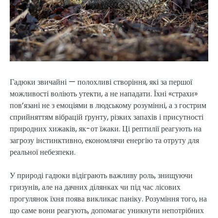
Гадюки звичайні — полохливі створіння, які за першої
можливості воліють утекти, а не нападати. Їхні «страхи»
пов’язані не з емоціями в людському розумінні, а з гострим
сприйняттям вібрацій ґрунту, різких запахів і присутності
природних хижаків, як-от їжаки. Ці рептилії реагують на
загрозу інстинктивно, економлячи енергію та отруту для
реальної небезпеки.
У природі гадюки відіграють важливу роль, знищуючи
гризунів, але на дачних ділянках чи під час лісових
прогулянок їхня поява викликає паніку. Розуміння того, на
що саме вони реагують, допомагає уникнути непотрібних