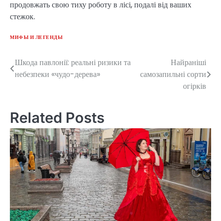
продовжать свою тиху роботу в лісі, подалі від ваших
стежок.
МИФЫ И ЛЕГЕНДЫ
Шкода павлонії: реальні ризики та
Найраніші
Post
небезпеки «чудо-дерева»
самозапильні сорти
navigation
огірків
Related Posts