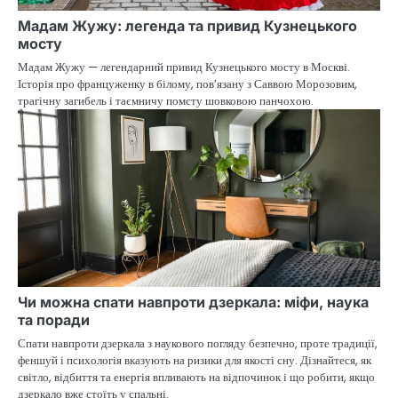
Мадам Жужу: легенда та привид Кузнецького
мосту
Мадам Жужу — легендарний привид Кузнецького мосту в Москві.
Історія про француженку в білому, пов’язану з Саввою Морозовим,
трагічну загибель і таємничу помсту шовковою панчохою.
Чи можна спати навпроти дзеркала: міфи, наука
та поради
Спати навпроти дзеркала з наукового погляду безпечно, проте традиції,
феншуй і психологія вказують на ризики для якості сну. Дізнайтеся, як
світло, відбиття та енергія впливають на відпочинок і що робити, якщо
дзеркало вже стоїть у спальні.