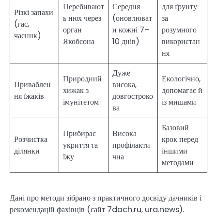
Перебивают
Середня
для ґрунту
Різкі запахи
ь нюх через
(оновлюват
за
(гас,
орган
и кожні 7–
розумного
часник)
Якобсона
10 днів)
використан
ня
Дуже
Природний
Екологічно,
Приваблен
висока,
хижак з
допомагає й
ня їжаків
довгостроко
імунітетом
із мишами
ва
Базовий
Прибирає
Висока
Розчистка
крок перед
укриття та
профілакти
ділянки
іншими
їжу
чна
методами
Дані про методи зібрано з практичного досвіду дачників і
рекомендацій фахівців (сайт 7dach.ru, ura.news).