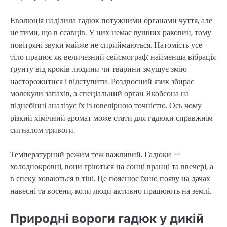
Еволюція наділила гадюк потужними органами чуття, але
не тими, що в ссавців. У них немає вушних раковин, тому
повітряні звуки майже не сприймаються. Натомість усе
тіло працює як величезний сейсмограф: найменша вібрація
ґрунту від кроків людини чи тварини змушує змію
насторожитися і відступити. Роздвоєний язик збирає
молекули запахів, а спеціальний орган Якобсона на
піднебінні аналізує їх із ювелірною точністю. Ось чому
різкий хімічний аромат може стати для гадюки справжнім
сигналом тривоги.
Температурний режим теж важливий. Гадюки —
холоднокровні, вони гріються на сонці вранці та ввечері, а
в спеку ховаються в тіні. Це пояснює їхню появу на дачах
навесні та восени, коли люди активно працюють на землі.
Природні вороги гадюк у дикій