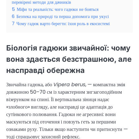
перевірені методи для дачників
5
Міфи та реальність: чого гадюки не бояться
6
Безпека на природі та перша допомога при укусі
7
Чому гадюк варто берегти: їхня роль в екосистемі
Біологія гадюки звичайної: чому
вона здається безстрашною, але
насправді обережна
Звичайна гадюка, або
Vipera berus
, — компактна змія
довжиною 50–70 см із характерним зигзагоподібним
візерунком на спині. Її вертикальна зіниця надає
«злобного» вигляду, але насправді це адаптація до
сутінкового полювання. Гадюки не агресивні: вони
маскуються під оточення і повзуть геть за першими
ознаками руху. Тільки якщо наступити чи притиснути —
тоді спрацьовує захисний рефлекс.