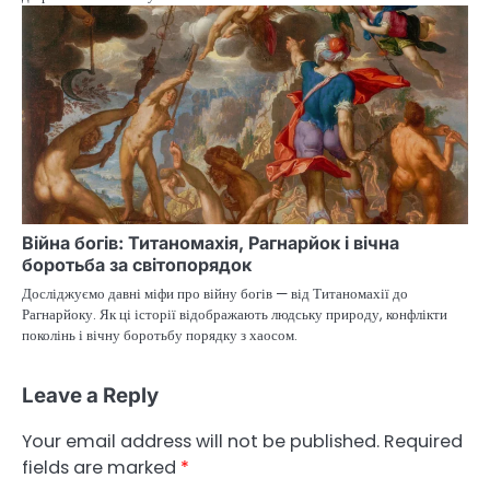
Війна богів: Титаномахія, Рагнарйок і вічна
боротьба за світопорядок
Досліджуємо давні міфи про війну богів — від Титаномахії до
Рагнарйоку. Як ці історії відображають людську природу, конфлікти
поколінь і вічну боротьбу порядку з хаосом.
Leave a Reply
Your email address will not be published.
Required
fields are marked
*