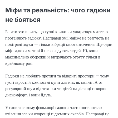
Міфи та реальність: чого гадюки
не бояться
Багато хто вірить, що гучні крики чи ультразвук миттєво
проганяють гадюку. Насправді змії майже не реагують на
повітряні звуки — тільки вібрації мають значення. Ще один
міф: гадюки мстиві й переслідують людей. Ні, вони
максимально обережні й витрачають отруту тільки в
крайньому разі.
Гадюки не люблять протяги та відкриті простори — тому
густі зарості й компостні купи для них як магніт. А от
регулярний шум від техніки чи дітей на ділянці створює
дискомфорт, і вони йдуть.
У слов’янському фольклорі гадюки часто постають як
втілення зла чи охоронці підземних скарбів. Насправді це