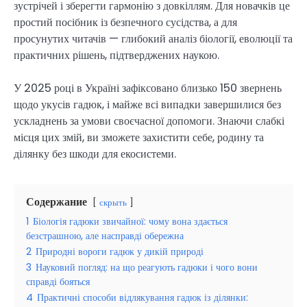
зустрічей і зберегти гармонію з довкіллям. Для новачків це
простий посібник із безпечного сусідства, а для
просунутих читачів — глибокий аналіз біології, еволюції та
практичних рішень, підтверджених наукою.
У 2025 році в Україні зафіксовано близько 150 звернень
щодо укусів гадюк, і майже всі випадки завершилися без
ускладнень за умови своєчасної допомоги. Знаючи слабкі
місця цих змій, ви зможете захистити себе, родину та
ділянку без шкоди для екосистеми.
Содержание
скрыть
1
Біологія гадюки звичайної: чому вона здається
безстрашною, але насправді обережна
2
Природні вороги гадюк у дикій природі
3
Науковий погляд: на що реагують гадюки і чого вони
справді бояться
4
Практичні способи відлякування гадюк із ділянки: