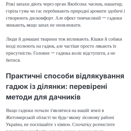
Різкі запахи діють через орган Якобсона: часник, нашатир,
горіла гума чи гас перебивають природні аромати здобичі і
створюють дискомфорт. Але ефект тимчасовий — гадюки
звикають, якщо запах не оновлювати.
Люди й домашні тварини теж впливають. Кішки й собаки
іноді полюють на гадюк, але частіше просто лякають їх
присутністю. Головне — гадюка воліє відступити, а не
битися.
Практичні способи відлякування
гадюк із ділянки: перевірені
методи для дачників
Якщо гадюки почали з’являтися на вашій землі в
Житомирській області чи будь-якому лісовому районі
України, не поспішайте з хімією. Спочатку розчистите