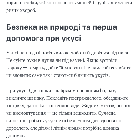
корисні сусіди, які контролюють мишей і щурів, знижуючи
ризик хвороб.
Безпека на природі та перша
допомога при укусі
У лісі чи на дачі носіть високі чоботи й дивіться під ноги.
Не суйте руки в дупла чи під камені. Якщо зустріли
гадюку — замріть, дайте їй уповзти. Не намагайтеся вбити
чи зловити: саме так і стаються більшість укусів.
При укусі (дві точки з набряком і печінням) одразу
викличте швидку. Покладіть постраждалого, обездвижте
кінцівку, дайте багато теплої води. Жодних жгутів, розрізів
чи висмоктування — це тільки зашкодить. Сучасна
сироватка робить укус не небезпечним для здорового
дорослого, але дітям і літнім людям потрібна швидка
допомога.