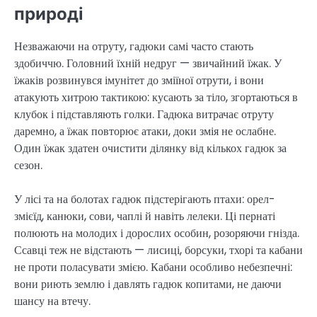
природі
Незважаючи на отруту, гадюки самі часто стають
здобиччю. Головний їхній недруг — звичайний їжак. У
їжаків розвинувся імунітет до зміїної отрути, і вони
атакують хитрою тактикою: кусають за тіло, згортаються в
клубок і підставляють голки. Гадюка витрачає отруту
даремно, а їжак повторює атаки, доки змія не ослабне.
Один їжак здатен очистити ділянку від кількох гадюк за
сезон.
У лісі та на болотах гадюк підстерігають птахи: орел-
змієїд, канюки, сови, чаплі й навіть лелеки. Ці пернаті
полюють на молодих і дорослих особин, розоряючи гнізда.
Ссавці теж не відстають — лисиці, борсуки, тхорі та кабани
не проти поласувати змією. Кабани особливо небезпечні:
вони риють землю і давлять гадюк копитами, не даючи
шансу на втечу.