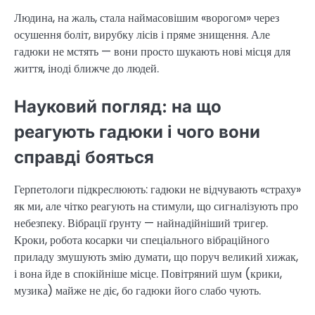
Людина, на жаль, стала наймасовішим «ворогом» через
осушення боліт, вирубку лісів і пряме знищення. Але
гадюки не мстять — вони просто шукають нові місця для
життя, іноді ближче до людей.
Науковий погляд: на що
реагують гадюки і чого вони
справді бояться
Герпетологи підкреслюють: гадюки не відчувають «страху»
як ми, але чітко реагують на стимули, що сигналізують про
небезпеку. Вібрації ґрунту — найнадійніший тригер.
Кроки, робота косарки чи спеціального вібраційного
приладу змушують змію думати, що поруч великий хижак,
і вона йде в спокійніше місце. Повітряний шум (крики,
музика) майже не діє, бо гадюки його слабо чують.