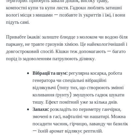
територію: приберіть завали дошок, високу траву,
компостні купи та купи листя. Гадюки люблять затишні
вологі місця з мишами — позбавте їх укриттів і їжі, і вони
підуть самі.
Привабте їжаків: залиште блюдце з молоком чи водою біля
паркану, не травте гризунів хімією. Це найекологічніший і
довгостроковий спосіб. Кішки теж допомагають — багато
порід із задоволенням патрулюють ділянку.
Вібрації та шум:
регулярна косарка, робота
генератора чи спеціальні вібраційні
відлякувачі (типу тих, що створюють змінні
коливання ґрунту) змушують гадюк шукати
тишу. Ефект помітний уже за кілька днів.
Запахи:
розкладіть по периметру ганчірки,
змочені в гасі, нафталіні чи нашатирі. Можна
посадити часник, гірчицю, лаванду чи базилік
— їхній аромат відлякує рептилій.