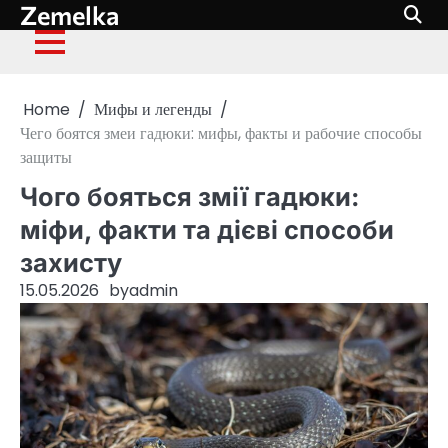
Zemelka
Skip
to
content
Home
Мифы и легенды
Чего боятся змеи гадюки: мифы, факты и рабочие способы
защиты
Чого бояться змії гадюки:
міфи, факти та дієві способи
захисту
15.05.2026
by
admin