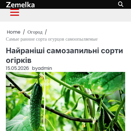
Zemelka
Skip
to
content
Home
Огород
Самые ранние сорта огурцов самоопыляемые
Найраніші самозапильні сорти
огірків
15.05.2026
by
admin