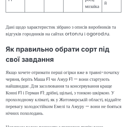
й
мозаїка
Дані щодо характеристик зібрано з описів виробників та
відгуків городників на сайтах orton.ru і ogorod.ru.
Як правильно обрати сорт під
свої завдання
Якщо хочете отримати перші огірки вже в травні-початку
червня, беріть Маша F1 чи Амур F1 — вони стартують
найшвидше. Для засолювання та консервування краще
Конні F1 і Герман F1: дрібні, щільні, з тонкою шкіркою. У
прохолодному кліматі, як у Житомирській області, віддайте
перевагу холодостійким Емелі та Амуру — вони не бояться
нічних похолодань.