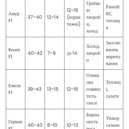
Грибко
Ранній
12–15
ві
Амур
ВҐ,
37–40
12–14
(перші
хвороб
F1
теплиц
тижні)
и,
я
холод
Засолю
Холод,
Конні
вання,
40–42
7–9
до 14
хвороб
F1
марину
и
вання
Оливк
ова
Теплиц
Емеля
39–43
13–15
12–16
плямис
і,
F1
тість,
салати
гнилі
Борош
Універ
Герман
ниста
40–43
8–10
10–13
сальни
F1
роса,