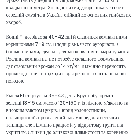
Урожайність у перший місяць може сягати 12–15 кг з
квадратного метра. Холодостійкий, добре показує себе в
середній смузі та в Україні, стійкий до основних грибкових
хвороб.
Конні F1 дозріває за 40–42 дні й славиться компактними
корнішонами 7–9 см. Плоди рівні, часто бугорчасті, з
білими шипами, ідеальні для засолювання та маринування.
Рослина компактна, не потребує складного формування,
дає стабільний врожай до 14 кг/м². Відмінно переносить
прохолодні ночі й підходить для регіонів із нестабільною
погодою.
Емеля F1 стартує на 39–43 день. Крупнобугорчасті
зеленці 13–15 см, масою 120–150 г, із ніжною м’якоттю та
високим вмістом цукрів. Гібрид холодостійкий,
сильнорослий, призначений насамперед для весняних
теплиць, але відмінно працює й у відкритому ґрунті під
укриттям. Стійкий до оливкової плямистості та кореневих