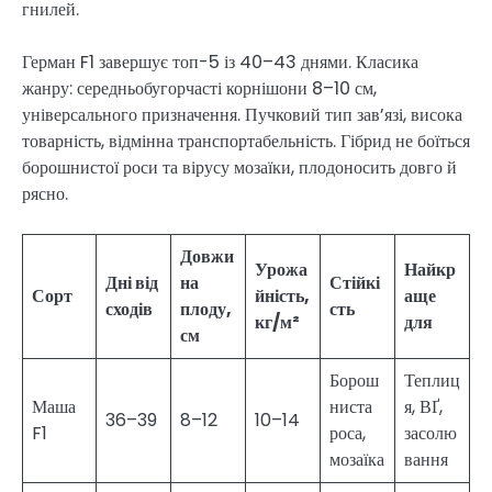
гнилей.
Герман F1 завершує топ-5 із 40–43 днями. Класика
жанру: середньобугорчасті корнішони 8–10 см,
універсального призначення. Пучковий тип зав’язі, висока
товарність, відмінна транспортабельність. Гібрид не боїться
борошнистої роси та вірусу мозаїки, плодоносить довго й
рясно.
Довжи
Урожа
Найкр
Дні від
на
Стійкі
Сорт
йність,
аще
сходів
плоду,
сть
кг/м²
для
см
Борош
Теплиц
Маша
ниста
я, ВҐ,
36–39
8–12
10–14
F1
роса,
засолю
мозаїка
вання