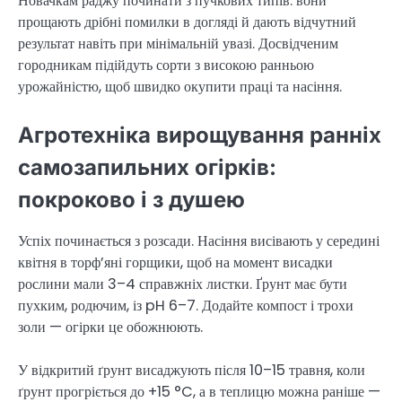
Новачкам раджу починати з пучкових типів: вони
прощають дрібні помилки в догляді й дають відчутний
результат навіть при мінімальній увазі. Досвідченим
городникам підійдуть сорти з високою ранньою
урожайністю, щоб швидко окупити праці та насіння.
Агротехніка вирощування ранніх
самозапильних огірків:
покроково і з душею
Успіх починається з розсади. Насіння висівають у середині
квітня в торф’яні горщики, щоб на момент висадки
рослини мали 3–4 справжніх листки. Ґрунт має бути
пухким, родючим, із pH 6–7. Додайте компост і трохи
золи — огірки це обожнюють.
У відкритий ґрунт висаджують після 10–15 травня, коли
ґрунт прогріється до +15 °C, а в теплицю можна раніше —