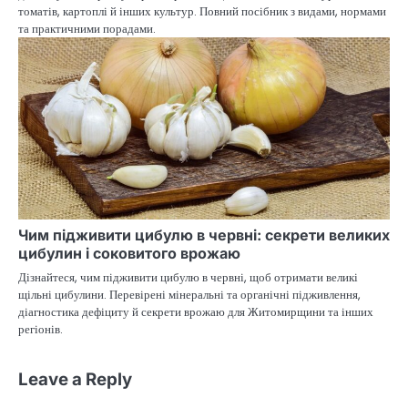
томатів, картоплі й інших культур. Повний посібник з видами, нормами
та практичними порадами.
Чим підживити цибулю в червні: секрети великих
цибулин і соковитого врожаю
Дізнайтеся, чим підживити цибулю в червні, щоб отримати великі
щільні цибулини. Перевірені мінеральні та органічні підживлення,
діагностика дефіциту й секрети врожаю для Житомирщини та інших
регіонів.
Leave a Reply