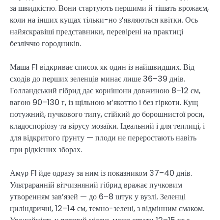
за швидкістю. Вони стартують першими й тішать врожаєм,
коли на інших кущах тільки-но з’являються квітки. Ось
найяскравіші представники, перевірені на практиці
безліччю городників.
Маша F1 відкриває список як один із найшвидших. Від
сходів до перших зеленців минає лише 36–39 днів.
Голландський гібрид дає корнішони довжиною 8–12 см,
вагою 90–130 г, із щільною м’якоттю і без гіркоти. Кущ
потужний, пучкового типу, стійкий до борошнистої роси,
кладоспоріозу та вірусу мозаїки. Ідеальний і для теплиці, і
для відкритого ґрунту — плоди не переростають навіть
при рідкісних зборах.
Амур F1 йде одразу за ним із показником 37–40 днів.
Ультраранній вітчизняний гібрид вражає пучковим
утворенням зав’язей — до 6–8 штук у вузлі. Зеленці
циліндричні, 12–14 см, темно-зелені, з відмінним смаком.