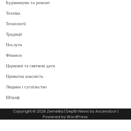
Будівництво та ремонт
Техніка
Технології
Традиції
Послуги
Фінанси
Церковні та святкові дати
Приватна власність
Людина і суспільство
Штраф
Copyright © 2026
Zemelka
| Depth News by
Ascendoor
|
Powered by
WordPress
.