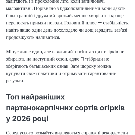
залітaють, і в прохолодне літо, коли запилювачі
малоактивні. Порівняно з бджолозапильними вони дають
більш ранній і дружний врожай, менше хворіють і краще
переносять примхи погоди. Головний плюс — стабільність:
навіть якщо один день похолодало чи дощ зарядить, зав’язі
продовжують наливатися.
Мінус лише один, але важливий: насіння з цих огірків не
збирають на наступний сезон, адже F1-гібриди не
зберігають батьківських ознак. Зате щороку можна
купувати свіжі пакетики й отримувати гарантований
результат.
Топ найраніших
партенокарпічних сортів огірків
у 2026 році
Серед усього розмаїття виділяються справжні рекордсмени