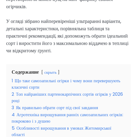
огірчиків.
У огляді зібрано найперевіреніші ультраранні варіанти,
детальні характеристики, порівняльна таблиця та
практичні рекомендації, які допоможуть обрати ідеальний
сорт і виростити його з максимальною віддачею в теплиці
чи відкритому ґрунті.
Содержание
скрыть
1
Що таке самозапильні огірки і чому вони перевершують
класичні сорти
2
Топ найраніших партенокарпічних сортів огірків у 2026
році
3
Як правильно обрати сорт під свої завдання
4
Агротехніка вирощування ранніх самозапильних огірків:
покроково і з душею
5
Особливості вирощування в умовах Житомирської
області