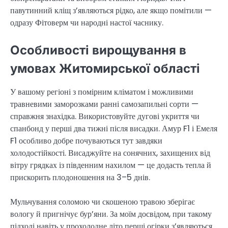
павутинний кліщ з’являються рідко, але якщо помітили —
одразу Фітоверм чи народні настої часнику.
Особливості вирощування в
умовах Житомирської області
У вашому регіоні з помірним кліматом і можливими
травневими заморозками ранні самозапильні сорти —
справжня знахідка. Використовуйте дугові укриття чи
спанбонд у перші два тижні після висадки. Амур F1 і Емеля
F1 особливо добре почуваються тут завдяки
холодостійкості. Висаджуйте на сонячних, захищених від
вітру грядках із південним нахилом — це додасть тепла й
прискорить плодоношення на 3–5 днів.
Мульчування соломою чи скошеною травою зберігає
вологу й пригнічує бур’яни. За моїм досвідом, при такому
підході навіть у прохолодне літо перші огірки з’являються