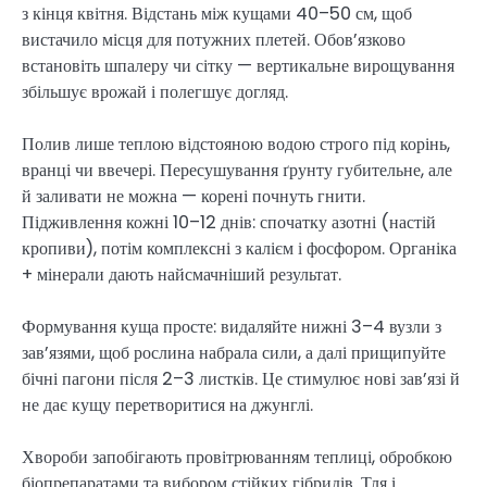
з кінця квітня. Відстань між кущами 40–50 см, щоб
вистачило місця для потужних плетей. Обов’язково
встановіть шпалеру чи сітку — вертикальне вирощування
збільшує врожай і полегшує догляд.
Полив лише теплою відстояною водою строго під корінь,
вранці чи ввечері. Пересушування ґрунту губительне, але
й заливати не можна — корені почнуть гнити.
Підживлення кожні 10–12 днів: спочатку азотні (настій
кропиви), потім комплексні з калієм і фосфором. Органіка
+ мінерали дають найсмачніший результат.
Формування куща просте: видаляйте нижні 3–4 вузли з
зав’язями, щоб рослина набрала сили, а далі прищипуйте
бічні пагони після 2–3 листків. Це стимулює нові зав’язі й
не дає кущу перетворитися на джунглі.
Хвороби запобігають провітрюванням теплиці, обробкою
біопрепаратами та вибором стійких гібридів. Тля і