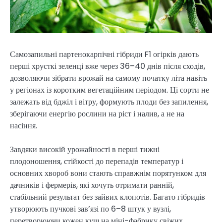
Самозапильні партенокарпічні гібриди F1 огірків дають
перші хрусткі зеленці вже через 36–40 днів після сходів,
дозволяючи зібрати врожай на самому початку літа навіть
у регіонах із коротким вегетаційним періодом. Ці сорти не
залежать від бджіл і вітру, формують плоди без запилення,
зберігаючи енергію рослини на ріст і налив, а не на
насіння.
Завдяки високій урожайності в перші тижні
плодоношення, стійкості до перепадів температур і
основних хвороб вони стають справжнім порятунком для
дачників і фермерів, які хочуть отримати ранній,
стабільний результат без зайвих клопотів. Багато гібридів
утворюють пучкові зав’язі по 6–8 штук у вузлі,
перетворюючи кожен кущ на міні-фабрику свіжих