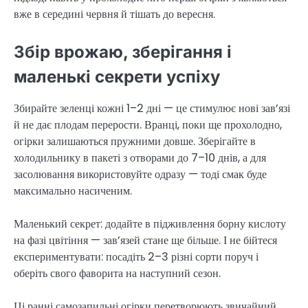
вже в середині червня й тішать до вересня.
Збір врожаю, зберігання і
маленькі секрети успіху
Збирайте зеленці кожні 1–2 дні — це стимулює нові зав’язі
й не дає плодам перерости. Вранці, поки ще прохолодно,
огірки залишаються пружними довше. Зберігайте в
холодильнику в пакеті з отворами до 7–10 днів, а для
засолювання використовуйте одразу — тоді смак буде
максимально насиченим.
Маленький секрет: додайте в підживлення борну кислоту
на фазі цвітіння — зав’язей стане ще більше. І не бійтеся
експериментувати: посадіть 2–3 різні сорти поруч і
оберіть свого фаворита на наступний сезон.
Ці ранні самозапильні огірки перетворюють звичайний