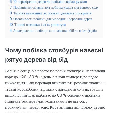
6
10 перевірених рецептів побілки своїми руками
7
Порівняння складів: яка побілка краща для вашого саду
8
Техніка нанесення: як досягти ідеального покриття
9
Особливості побілки для молодих і дорослих дерев
10
Типові помилки і як їх уникнути
11
Альтернативи побілці: коли можна обійтися без фарби
Чому побілка стовбурів навесні
рятує дерева від бід
Весняне сонце б’є просто по голих стовбурах, нагріваючи
кору до +20–30 °C удень, а вночі температура падає
нижче нуля. Такі перепади викликають розриви тканин —
ті самі морозобоїни, від яких страждають яблуні, груші й
вишні. Білий шар відбиває до 80 % сонячних променів,
згладжує температурні коливання й не дає соку
прокинутися передчасно. Кора залишається цілою, дерево