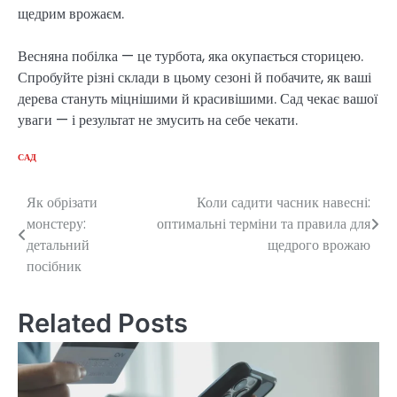
щедрим врожаєм.
Весняна побілка — це турбота, яка окупається сторицею.
Спробуйте різні склади в цьому сезоні й побачите, як ваші
дерева стануть міцнішими й красивішими. Сад чекає вашої
уваги — і результат не змусить на себе чекати.
САД
Як обрізати
Коли садити часник навесні:
Post
монстеру:
оптимальні терміни та правила для
navigation
детальний
щедрого врожаю
посібник
Related Posts