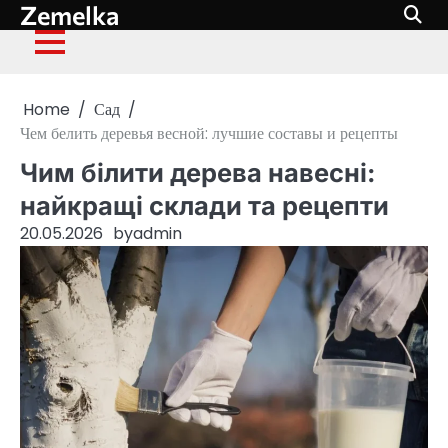
Zemelka
Skip
to
content
Home
Сад
Чем белить деревья весной: лучшие составы и рецепты
Чим білити дерева навесні:
найкращі склади та рецепти
20.05.2026
by
admin