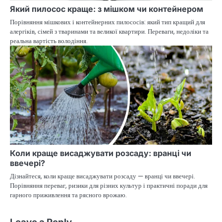
Який пилосос краще: з мішком чи контейнером
Порівняння мішкових і контейнерних пилососів: який тип кращий для
алергіків, сімей з тваринами та великої квартири. Переваги, недоліки та
реальна вартість володіння.
Коли краще висаджувати розсаду: вранці чи
ввечері?
Дізнайтеся, коли краще висаджувати розсаду — вранці чи ввечері.
Порівняння переваг, ризики для різних культур і практичні поради для
гарного приживлення та рясного врожаю.