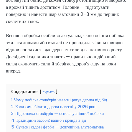
доглянутий оазис, де кожен стовбур стоїть міцно й здорово,
а врожай тішить достатком. Головне — підготувати
поверхню й нанести шар завтовшки 2–3 мм до перших
скелетних гілок.
Весняна обробка особливо актуальна, якщо осіння побілка
змилася дощами або взагалі не проводилася: вона швидко
відновлює захист і дає деревам сили для активного росту.
Досвідчені садівники знають — правильно підібраний
склад економить сили й зберігає здоров’я саду на роки
вперед.
Содержание
скрыть
1
Чому побілка стовбурів навесні рятує дерева від бід
2
Коли саме білити дерева навесні у 2026 році
3
Підготовка стовбурів — основа успішної побілки
4
Традиційні засоби: вапно і крейда в дії
5
Сучасні садові фарби — довговічна альтернатива