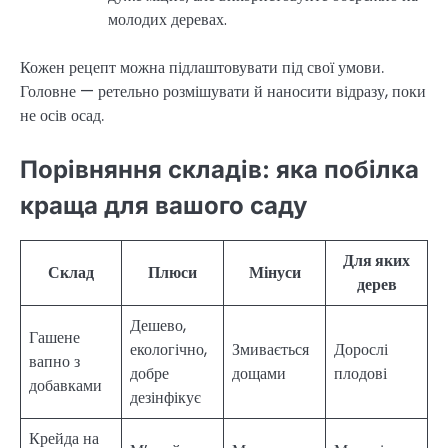
молодих деревах.
Кожен рецепт можна підлаштовувати під свої умови.
Головне — ретельно розмішувати й наносити відразу, поки
не осів осад.
Порівняння складів: яка побілка
краща для вашого саду
Для яких
Склад
Плюси
Мінуси
дерев
Дешево,
Гашене
екологічно,
Змивається
Дорослі
вапно з
добре
дощами
плодові
добавками
дезінфікує
Крейда на