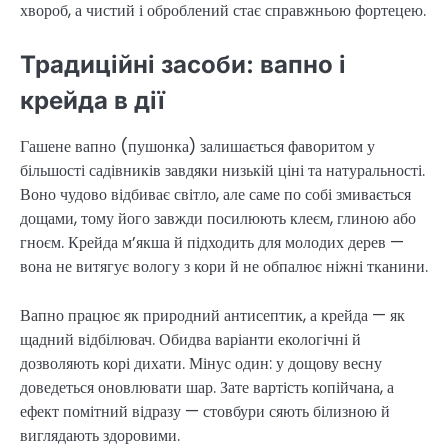
хвороб, а чистий і оброблений стає справжньою фортецею.
Традиційні засоби: вапно і
крейда в дії
Гашене вапно (пушонка) залишається фаворитом у
більшості садівників завдяки низькій ціні та натуральності.
Воно чудово відбиває світло, але саме по собі змивається
дощами, тому його завжди посилюють клеєм, глиною або
гноєм. Крейда м’якша й підходить для молодих дерев —
вона не витягує вологу з кори й не обпалює ніжні тканини.
Вапно працює як природний антисептик, а крейда — як
щадний відбілювач. Обидва варіанти екологічні й
дозволяють корі дихати. Мінус один: у дощову весну
доведеться оновлювати шар. Зате вартість копійчана, а
ефект помітний відразу — стовбури сяють білизною й
виглядають здоровими.