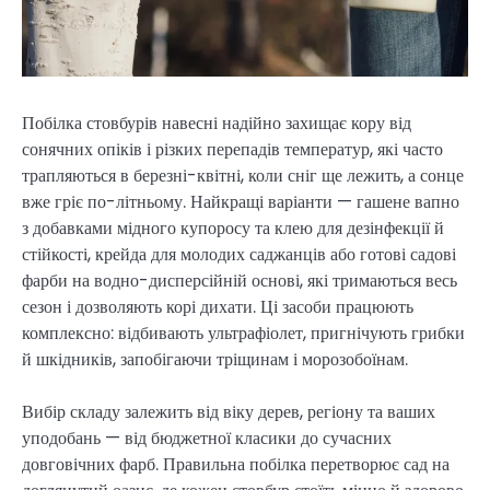
Побілка стовбурів навесні надійно захищає кору від
сонячних опіків і різких перепадів температур, які часто
трапляються в березні-квітні, коли сніг ще лежить, а сонце
вже гріє по-літньому. Найкращі варіанти — гашене вапно
з добавками мідного купоросу та клею для дезінфекції й
стійкості, крейда для молодих саджанців або готові садові
фарби на водно-дисперсійній основі, які тримаються весь
сезон і дозволяють корі дихати. Ці засоби працюють
комплексно: відбивають ультрафіолет, пригнічують грибки
й шкідників, запобігаючи тріщинам і морозобоїнам.
Вибір складу залежить від віку дерев, регіону та ваших
уподобань — від бюджетної класики до сучасних
довговічних фарб. Правильна побілка перетворює сад на