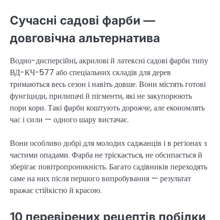
Сучасні садові фарби —
довговічна альтернатива
Водно-дисперсійні, акрилові й латексні садові фарби типу
ВД-КЧ-577 або спеціальних складів для дерев
тримаються весь сезон і навіть довше. Вони містять готові
фунгіциди, прилипачі й пігменти, які не закупорюють
пори кори. Такі фарби коштують дорожче, але економлять
час і сили — одного шару вистачає.
Вони особливо добрі для молодих саджанців і в регіонах з
частими опадами. Фарба не тріскається, не обсипається й
зберігає повітропроникність. Багато садівників переходять
саме на них після першого випробування — результат
вражає стійкістю й красою.
10 перевірених рецептів побілки