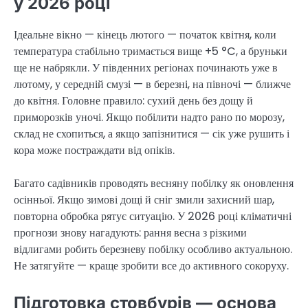
у 2026 році
Ідеальне вікно — кінець лютого — початок квітня, коли
температура стабільно тримається вище +5 °C, а бруньки
ще не набрякли. У південних регіонах починають уже в
лютому, у середній смузі — в березні, на півночі — ближче
до квітня. Головне правило: сухий день без дощу й
приморозків уночі. Якщо побілити надто рано по морозу,
склад не схопиться, а якщо запізнитися — сік уже рушить і
кора може постраждати від опіків.
Багато садівників проводять весняну побілку як оновлення
осінньої. Якщо зимові дощі й сніг змили захисний шар,
повторна обробка рятує ситуацію. У 2026 році кліматичні
прогнози знову нагадують: рання весна з різкими
відлигами робить березневу побілку особливо актуальною.
Не затягуйте — краще зробити все до активного сокоруху.
Підготовка стовбурів — основа