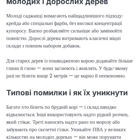
молодих і дорослих дерев
Молоді саджанці вимагають найщадливішого підходу:
крейда або спеціальні фарби, без високої концентрації
купоросу. Вапно розбавляйте сильніше або замінюйте
повністю. Дорослі дерева витримають класичні міцні
склади з повним набором добавок.
Для старих дерев із пошкодженою корою додавайте більше
глини й гною — вони загоюють і живлять. У будь-якому
разі не білити вище 2 метрів — це марно й неекономно.
Типові помилки і як їх уникнути
Багато хто білить по брудній корі — і склад швидко
відвалюється. Інші використовують надто рідкий розчин,
який стікає. Треті наносять надто рано по морозу або
забувають про скелетні гілки. Уникайте ПВА у великих
кількостях на молодих деревах — він може порушити