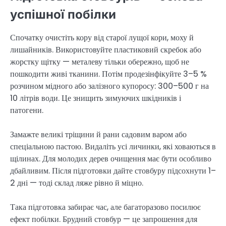
успішної побілки
Спочатку очистіть кору від старої лущої кори, моху й
лишайників. Використовуйте пластиковий скребок або
жорстку щітку — металеву тільки обережно, щоб не
пошкодити живі тканини. Потім продезінфікуйте 3–5 %
розчином мідного або залізного купоросу: 300–500 г на
10 літрів води. Це знищить зимуючих шкідників і
патогени.
Замажте великі тріщини й рани садовим варом або
спеціальною пастою. Видаліть усі личинки, які ховаються в
щілинах. Для молодих дерев очищення має бути особливо
дбайливим. Після підготовки дайте стовбуру підсохнути 1–
2 дні — тоді склад ляже рівно й міцно.
Така підготовка забирає час, але багаторазово посилює
ефект побілки. Брудний стовбур — це запрошення для