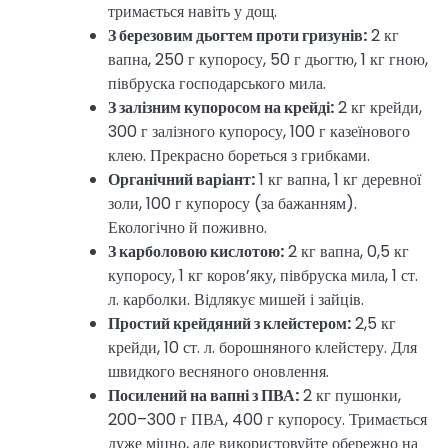
тримається навіть у дощ.
З березовим дьогтем проти гризунів:
2 кг
вапна, 250 г купоросу, 50 г дьогтю, 1 кг гною,
півбруска господарського мила.
З залізним купоросом на крейді:
2 кг крейди,
300 г залізного купоросу, 100 г казеїнового
клею. Прекрасно бореться з грибками.
Органічний варіант:
1 кг вапна, 1 кг деревної
золи, 100 г купоросу (за бажанням).
Екологічно й поживно.
З карболовою кислотою:
2 кг вапна, 0,5 кг
купоросу, 1 кг коров’яку, півбруска мила, 1 ст.
л. карболки. Відлякує мишей і зайців.
Простий крейдяний з клейстером:
2,5 кг
крейди, 10 ст. л. борошняного клейстеру. Для
швидкого весняного оновлення.
Посилений на вапні з ПВА:
2 кг пушонки,
200–300 г ПВА, 400 г купоросу. Тримається
дуже міцно, але використовуйте обережно на