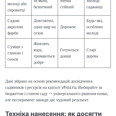
М’який,
Менш
Молоді
молоці або
безпечний
стійкий
саджанці
сироватці
Садові
Довговічні,
Будь-які,
акрилові
один шар на
Дорожче
особливо
фарби
сезон
молоді
Живлять
Суміші з
кору,
Готуються
Старі
глиною і
тримаються
довше
дерева
гноєм
добре
Дані зібрано на основі рекомендацій досвідчених
садівників і ресурсів на кшталт vhoz.ru. Вибирайте за
бюджетом і станом саду — універсального рішення немає,
але експеримент завжди дає чудовий результат.
Техніка нанесення: як досягти