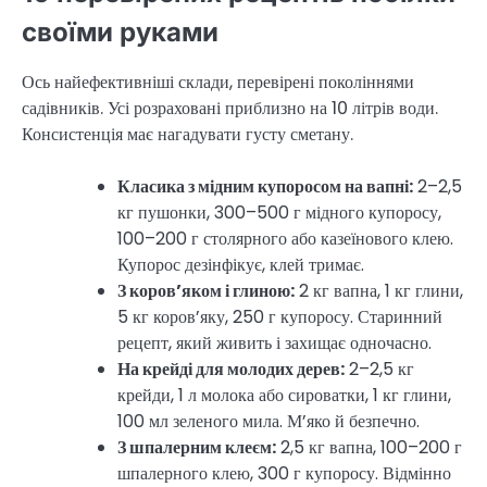
своїми руками
Ось найефективніші склади, перевірені поколіннями
садівників. Усі розраховані приблизно на 10 літрів води.
Консистенція має нагадувати густу сметану.
Класика з мідним купоросом на вапні:
2–2,5
кг пушонки, 300–500 г мідного купоросу,
100–200 г столярного або казеїнового клею.
Купорос дезінфікує, клей тримає.
З коров’яком і глиною:
2 кг вапна, 1 кг глини,
5 кг коров’яку, 250 г купоросу. Старинний
рецепт, який живить і захищає одночасно.
На крейді для молодих дерев:
2–2,5 кг
крейди, 1 л молока або сироватки, 1 кг глини,
100 мл зеленого мила. М’яко й безпечно.
З шпалерним клеєм:
2,5 кг вапна, 100–200 г
шпалерного клею, 300 г купоросу. Відмінно